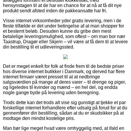
aflægges forinden et besluttet klokkeslæt, med
hensynstagen til at de har en chance for at nå at få dit nye
produkt sendt afsted inden de pakkeansatte har fri.
Visse internet virksomheder yder gratis levering, men i de
fleste tilfælde er det under betingelse af at man shopper for
et bestemt beløb. Desuden kunne du gribe den mest
betalelige leveringsmulighed, som oftest – om man bor nær
Taastrup, Dragør eller Skjern – vil være at få dem til at levere
din bestilling til et udleveringssted.
Det er meget enkelt for folk at finde frem til de bedste priser
hos diverse internet butikker i Danmark, og derved har flere
internet firmaer været presset til at at nedbringe
salgsværdien på mange af deres varer – til drenge og piger,
og ligeledes til kvinder og mænd – en hel del, og endda
nogle gange byde på levering uden beregning.
Trods dette kan det trods alt vise sig gunstigt at tjekke et par
forskellige internet forhandlere efter udsalg på forud for at du
gennemfører din bestilling, sådan at du er skudsikker på at
modtage den mindst kostelige pris.
Man bør lige meget hvad være omhyggelig med, at ifald en