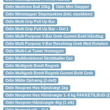
Odin Medicine Ball 10kg
Odin Mini Stepper
Odin Ministepper Stepmaskine (Inkl. elastikker)
Odin Multi Grip Pull Up Bar
Odin Multi Grip Pull Up Bar – Del 1
Odin Multi Purpose V-Bar Greb Gummi Bold Håndtag
Odin Multi Purpose V-Bar Revolving Greb Med Rotation
Odin Multi-Lat Tower Homegym
Odin Multifunktionel Skridttæller Gul
Odin Multigreb Bredt Rogreb
Odin Multigreb Bredt Rogreb Gummi Bold Greb
Odin Måtte Ophæng (2-delt)
Odin Neopren Hex Håndvægt 1kg
Odin Neopren Hex Håndvægte 1- 6 kg PAKKETILBUD (2
Odin Neopren Håndvægte 4kg (1 stk)
Odin Numsekælk – Gul