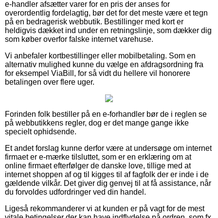
e-handler afsætter varer for en pris der anses for
overordentlig fordelagtig, bør det for det meste være et tegn
på en bedragerisk webbutik. Bestillinger med kort er
heldigvis dækket ind under en retningslinje, som dækker dig
som køber overfor falske internet varehuse.
Vi anbefaler kortbestillinger eller mobilbetaling. Som en
alternativ mulighed kunne du vælge en afdragsordning fra
for eksempel ViaBill, for så vidt du hellere vil honorere
betalingen over flere uger.
Forinden folk bestiller på en e-forhandler bør de i reglen se
på webbutikkens regler, dog er det mange gange ikke
specielt ophidsende.
Et andet forslag kunne derfor være at undersøge om internet
firmaet er e-mærke tilsluttet, som er en erklæring om at
online firmaet efterfølger de danske love, tillige med at
internet shoppen af og til kigges til af fagfolk der er inde i de
gældende vilkår. Det giver dig genvej til at få assistance, når
du forvoldes udfordringer ved din handel.
Ligeså rekommanderer vi at kunden er på vagt for de mest
vitale betingelser der kan have indflydelse på ordren, som fx