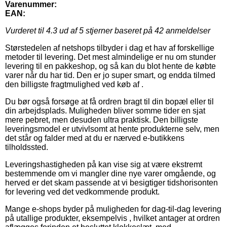
Varenummer:
EAN:
Vurderet til
4.3
ud af 5 stjerner baseret på
42
anmeldelser
Størstedelen af netshops tilbyder i dag et hav af forskellige
metoder til levering. Det mest almindelige er nu om stunder
levering til en pakkeshop, og så kan du blot hente de købte
varer når du har tid. Den er jo super smart, og endda tilmed
den billigste fragtmulighed ved køb af .
Du bør også forsøge at få ordren bragt til din bopæl eller til
din arbejdsplads. Muligheden bliver somme tider en sjat
mere pebret, men desuden ultra praktisk. Den billigste
leveringsmodel er utvivlsomt at hente produkterne selv, men
det står og falder med at du er nærved e-butikkens
tilholdssted.
Leveringshastigheden på kan vise sig at være ekstremt
bestemmende om vi mangler dine nye varer omgående, og
herved er det skam passende at vi besigtiger tidshorisonten
for levering ved det vedkommende produkt.
Mange e-shops byder på muligheden for dag-til-dag levering
på utallige produkter, eksempelvis , hvilket antager at ordren