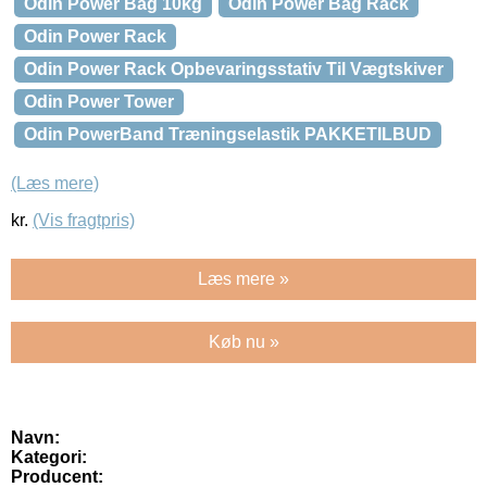
Odin Power Bag 10kg
Odin Power Bag Rack
Odin Power Rack
Odin Power Rack Opbevaringsstativ Til Vægtskiver
Odin Power Tower
Odin PowerBand Træningselastik PAKKETILBUD
(Læs mere)
kr.
(Vis fragtpris)
Læs mere »
Køb nu »
Navn:
Kategori:
Producent: