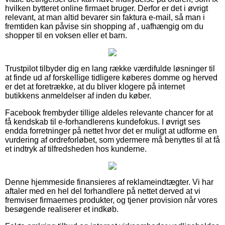
hvilken bytteret online firmaet bruger. Derfor er det i øvrigt
relevant, at man altid bevarer sin faktura e-mail, så man i
fremtiden kan påvise sin shopping af , uafhængig om du
shopper til en voksen eller et barn.
Trustpilot tilbyder dig en lang række værdifulde løsninger til
at finde ud af forskellige tidligere køberes domme og herved
er det at foretrække, at du bliver klogere på internet
butikkens anmeldelser af inden du køber.
Facebook frembyder tillige aldeles relevante chancer for at
få kendskab til e-forhandlerens kundefokus. I øvrigt ses
endda forretninger på nettet hvor det er muligt at udforme en
vurdering af ordreforløbet, som ydermere må benyttes til at få
et indtryk af tilfredsheden hos kunderne.
Denne hjemmeside finansieres af reklameindtægter. Vi har
aftaler med en hel del forhandlere på nettet derved at vi
fremviser firmaernes produkter, og tjener provision når vores
besøgende realiserer et indkøb.