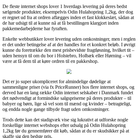
De fleste internet shops lover 1 hverdags levering på deres bedst
sælgende produkter, eksempelvis Odin Hulahopring 1,2kg, der dog
er regnet ud fra at ordren aflægges inden et fast klokkeslæt, sådan at
de har udsigt til at kunne nå at få bestillingen klargjort inden
pakkemedarbejderne har fyraften.
Enkelte webbutikker lover levering uden omkostninger, men i reglen
er det under betingelse af at der handles for et konkret beløb. I øvrigt
kunne du foretrække den mest prisbevidste fragtløsning, hvilket tit –
uden hensyn til om du bor i Holstebro, Holbæk eller Hørning – vil
være at få dem til at køre ordren til en pakkeshop.
Det er jo super ukompliceret for almindelige dødelige at
sammenligne priser (via fx PriceRunner) hos flere internet shops, og
derved har en lang række Odin internet selskaber i Danmark fundet
det nødvendigt at formindske salgspriserne på deres produkter – til
babyer og børn, lige så vel som til mænd og kvinder – betragteligt,
og endda nogle gange tilbyde fragt uden omkostninger.
Trods dette kan det stadigvæk vise sig lukrativt at udforske nogle
forskellige internet webshops efter udsalg på Odin Hulahopring
1,2kg før du gennemfører dit køb, sådan at du er skudsikker på at
skaffe sig den bedste pris.