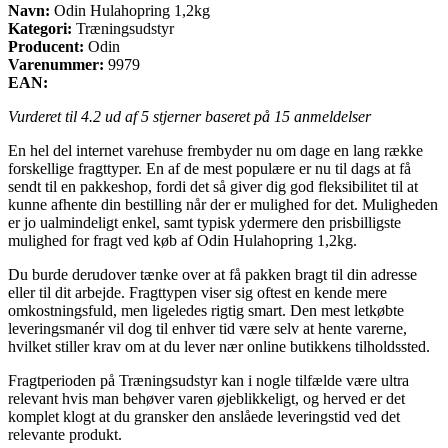
Navn:
Odin Hulahopring 1,2kg
Kategori:
Træningsudstyr
Producent:
Odin
Varenummer:
9979
EAN:
Vurderet til
4.2
ud af 5 stjerner baseret på
15
anmeldelser
En hel del internet varehuse frembyder nu om dage en lang række
forskellige fragttyper. En af de mest populære er nu til dags at få
sendt til en pakkeshop, fordi det så giver dig god fleksibilitet til at
kunne afhente din bestilling når der er mulighed for det. Muligheden
er jo ualmindeligt enkel, samt typisk ydermere den prisbilligste
mulighed for fragt ved køb af Odin Hulahopring 1,2kg.
Du burde derudover tænke over at få pakken bragt til din adresse
eller til dit arbejde. Fragttypen viser sig oftest en kende mere
omkostningsfuld, men ligeledes rigtig smart. Den mest letkøbte
leveringsmanér vil dog til enhver tid være selv at hente varerne,
hvilket stiller krav om at du lever nær online butikkens tilholdssted.
Fragtperioden på Træningsudstyr kan i nogle tilfælde være ultra
relevant hvis man behøver varen øjeblikkeligt, og herved er det
komplet klogt at du gransker den anslåede leveringstid ved det
relevante produkt.