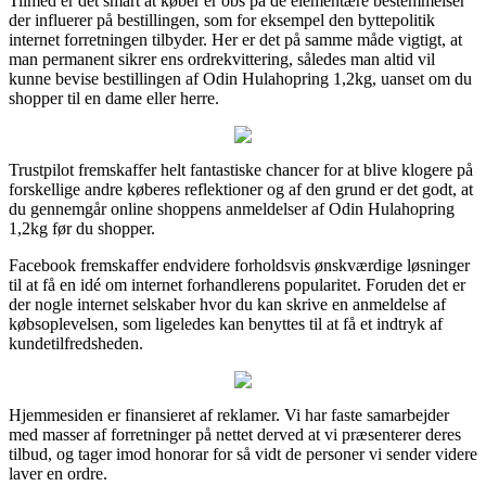
Tilmed er det smart at køber er obs på de elementære bestemmelser
der influerer på bestillingen, som for eksempel den byttepolitik
internet forretningen tilbyder. Her er det på samme måde vigtigt, at
man permanent sikrer ens ordrekvittering, således man altid vil
kunne bevise bestillingen af Odin Hulahopring 1,2kg, uanset om du
shopper til en dame eller herre.
Trustpilot fremskaffer helt fantastiske chancer for at blive klogere på
forskellige andre køberes reflektioner og af den grund er det godt, at
du gennemgår online shoppens anmeldelser af Odin Hulahopring
1,2kg før du shopper.
Facebook fremskaffer endvidere forholdsvis ønskværdige løsninger
til at få en idé om internet forhandlerens popularitet. Foruden det er
der nogle internet selskaber hvor du kan skrive en anmeldelse af
købsoplevelsen, som ligeledes kan benyttes til at få et indtryk af
kundetilfredsheden.
Hjemmesiden er finansieret af reklamer. Vi har faste samarbejder
med masser af forretninger på nettet derved at vi præsenterer deres
tilbud, og tager imod honorar for så vidt de personer vi sender videre
laver en ordre.