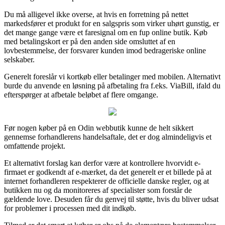
Du må alligevel ikke overse, at hvis en forretning på nettet
markedsfører et produkt for en salgspris som virker uhørt gunstig, er
det mange gange være et faresignal om en fup online butik. Køb
med betalingskort er på den anden side omsluttet af en
lovbestemmelse, der forsvarer kunden imod bedrageriske online
selskaber.
Generelt foreslår vi kortkøb eller betalinger med mobilen. Alternativt
burde du anvende en løsning på afbetaling fra f.eks. ViaBill, ifald du
efterspørger at afbetale beløbet af flere omgange.
Før nogen køber på en Odin webbutik kunne de helt sikkert
gennemse forhandlerens handelsaftale, det er dog almindeligvis et
omfattende projekt.
Et alternativt forslag kan derfor være at kontrollere hvorvidt e-
firmaet er godkendt af e-mærket, da det generelt er et billede på at
internet forhandleren respekterer de officielle danske regler, og at
butikken nu og da monitoreres af specialister som forstår de
gældende love. Desuden får du genvej til støtte, hvis du bliver udsat
for problemer i processen med dit indkøb.