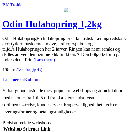
BK Trolden
Odin Hulahopring 1,2kg
Odin HulahopringEn hulahopring er et fantastisk træningsredskab,
der styrker musklerne i mave, hofter, ryg, ben og
talje.Â Hulahopringen har 2 farver. Ringen kan nemt samles og
skilles ad ved den nemme klik funktion.Â Den bølgede form på
indersiden af rin
(Læs mere)
198
kr.
(Vis fragtpris)
Læs mere »
Køb nu »
Vi har gennemgået de mest populære webshops og anmeldt dem
med stjerner fra 1 til 5 ud fra bl.a. deres prisniveau,
sortimentstørrelse, kundeservice, brugervenlighed, betingelser,
leveringsformer og betalingsmuligheder.
Bedst anmeldte webshops
Webshop
Stjerner
Link