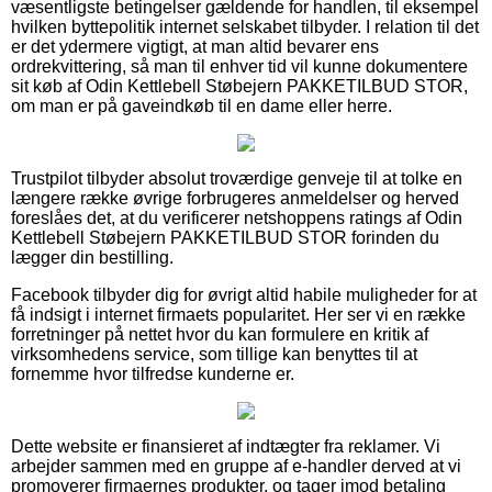
væsentligste betingelser gældende for handlen, til eksempel
hvilken byttepolitik internet selskabet tilbyder. I relation til det
er det ydermere vigtigt, at man altid bevarer ens
ordrekvittering, så man til enhver tid vil kunne dokumentere
sit køb af Odin Kettlebell Støbejern PAKKETILBUD STOR,
om man er på gaveindkøb til en dame eller herre.
Trustpilot tilbyder absolut troværdige genveje til at tolke en
længere række øvrige forbrugeres anmeldelser og herved
foreslåes det, at du verificerer netshoppens ratings af Odin
Kettlebell Støbejern PAKKETILBUD STOR forinden du
lægger din bestilling.
Facebook tilbyder dig for øvrigt altid habile muligheder for at
få indsigt i internet firmaets popularitet. Her ser vi en række
forretninger på nettet hvor du kan formulere en kritik af
virksomhedens service, som tillige kan benyttes til at
fornemme hvor tilfredse kunderne er.
Dette website er finansieret af indtægter fra reklamer. Vi
arbejder sammen med en gruppe af e-handler derved at vi
promoverer firmaernes produkter, og tager imod betaling