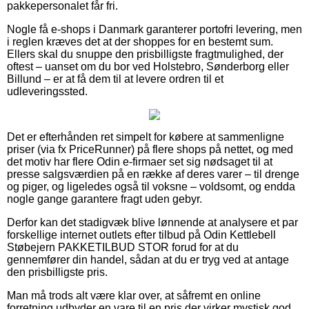
pakkepersonalet får fri.
Nogle få e-shops i Danmark garanterer portofri levering, men
i reglen kræves det at der shoppes for en bestemt sum.
Ellers skal du snuppe den prisbilligste fragtmulighed, der
oftest – uanset om du bor ved Holstebro, Sønderborg eller
Billund – er at få dem til at levere ordren til et
udleveringssted.
Det er efterhånden ret simpelt for købere at sammenligne
priser (via fx PriceRunner) på flere shops på nettet, og med
det motiv har flere Odin e-firmaer set sig nødsaget til at
presse salgsværdien på en række af deres varer – til drenge
og piger, og ligeledes også til voksne – voldsomt, og endda
nogle gange garantere fragt uden gebyr.
Derfor kan det stadigvæk blive lønnende at analysere et par
forskellige internet outlets efter tilbud på Odin Kettlebell
Støbejern PAKKETILBUD STOR forud for at du
gennemfører din handel, sådan at du er tryg ved at antage
den prisbilligste pris.
Man må trods alt være klar over, at såfremt en online
forretning udbyder en vare til en pris der virker mystisk god,