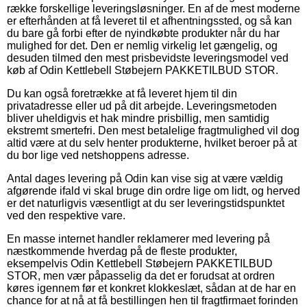
række forskellige leveringsløsninger. En af de mest moderne
er efterhånden at få leveret til et afhentningssted, og så kan
du bare gå forbi efter de nyindkøbte produkter når du har
mulighed for det. Den er nemlig virkelig let gængelig, og
desuden tilmed den mest prisbevidste leveringsmodel ved
køb af Odin Kettlebell Støbejern PAKKETILBUD STOR.
Du kan også foretrække at få leveret hjem til din
privatadresse eller ud på dit arbejde. Leveringsmetoden
bliver uheldigvis et hak mindre prisbillig, men samtidig
ekstremt smertefri. Den mest betalelige fragtmulighed vil dog
altid være at du selv henter produkterne, hvilket beroer på at
du bor lige ved netshoppens adresse.
Antal dages levering på Odin kan vise sig at være vældig
afgørende ifald vi skal bruge din ordre lige om lidt, og herved
er det naturligvis væsentligt at du ser leveringstidspunktet
ved den respektive vare.
En masse internet handler reklamerer med levering på
næstkommende hverdag på de fleste produkter,
eksempelvis Odin Kettlebell Støbejern PAKKETILBUD
STOR, men vær påpasselig da det er forudsat at ordren
køres igennem før et konkret klokkeslæt, sådan at de har en
chance for at nå at få bestillingen hen til fragtfirmaet forinden