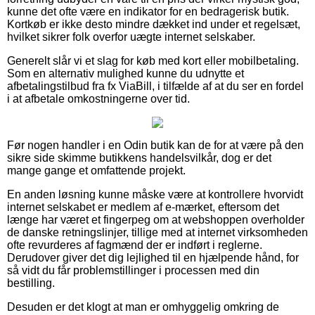
kunne det ofte være en indikator for en bedragerisk butik.
Kortkøb er ikke desto mindre dækket ind under et regelsæt,
hvilket sikrer folk overfor uægte internet selskaber.
Generelt slår vi et slag for køb med kort eller mobilbetaling.
Som en alternativ mulighed kunne du udnytte et
afbetalingstilbud fra fx ViaBill, i tilfælde af at du ser en fordel
i at afbetale omkostningerne over tid.
Før nogen handler i en Odin butik kan de for at være på den
sikre side skimme butikkens handelsvilkår, dog er det
mange gange et omfattende projekt.
En anden løsning kunne måske være at kontrollere hvorvidt
internet selskabet er medlem af e-mærket, eftersom det
længe har været et fingerpeg om at webshoppen overholder
de danske retningslinjer, tillige med at internet virksomheden
ofte revurderes af fagmænd der er indført i reglerne.
Derudover giver det dig lejlighed til en hjælpende hånd, for
så vidt du får problemstillinger i processen med din
bestilling.
Desuden er det klogt at man er omhyggelig omkring de