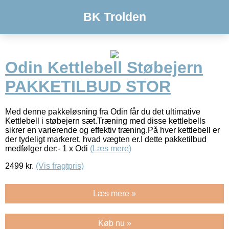
BK Trolden
Odin Kettlebell Støbejern
PAKKETILBUD STOR
Med denne pakkeløsning fra Odin får du det ultimative
Kettlebell i støbejern sæt.Træning med disse kettlebells
sikrer en varierende og effektiv træning.På hver kettlebell er
der tydeligt markeret, hvad vægten er.I dette pakketilbud
medfølger der:- 1 x Odi
(Læs mere)
2499
kr.
(Vis fragtpris)
Læs mere »
Køb nu »