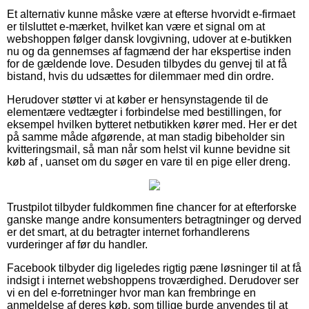
Et alternativ kunne måske være at efterse hvorvidt e-firmaet
er tilsluttet e-mærket, hvilket kan være et signal om at
webshoppen følger dansk lovgivning, udover at e-butikken
nu og da gennemses af fagmænd der har ekspertise inden
for de gældende love. Desuden tilbydes du genvej til at få
bistand, hvis du udsættes for dilemmaer med din ordre.
Herudover støtter vi at køber er hensynstagende til de
elementære vedtægter i forbindelse med bestillingen, for
eksempel hvilken bytteret netbutikken kører med. Her er det
på samme måde afgørende, at man stadig bibeholder sin
kvitteringsmail, så man når som helst vil kunne bevidne sit
køb af , uanset om du søger en vare til en pige eller dreng.
Trustpilot tilbyder fuldkommen fine chancer for at efterforske
ganske mange andre konsumenters betragtninger og derved
er det smart, at du betragter internet forhandlerens
vurderinger af før du handler.
Facebook tilbyder dig ligeledes rigtig pæne løsninger til at få
indsigt i internet webshoppens troværdighed. Derudover ser
vi en del e-forretninger hvor man kan frembringe en
anmeldelse af deres køb, som tillige burde anvendes til at