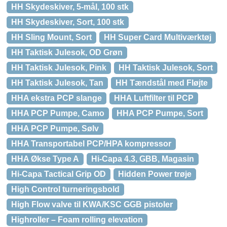
HH Skydeskiver, 5-mål, 100 stk
HH Skydeskiver, Sort, 100 stk
HH Sling Mount, Sort
HH Super Card Multiværktøj
HH Taktisk Julesok, OD Grøn
HH Taktisk Julesok, Pink
HH Taktisk Julesok, Sort
HH Taktisk Julesok, Tan
HH Tændstål med Fløjte
HHA ekstra PCP slange
HHA Luftfilter til PCP
HHA PCP Pumpe, Camo
HHA PCP Pumpe, Sort
HHA PCP Pumpe, Sølv
HHA Transportabel PCP/HPA kompressor
HHA Økse Type A
Hi-Capa 4.3, GBB, Magasin
Hi-Capa Tactical Grip OD
Hidden Power trøje
High Control turneringsbold
High Flow valve til KWA/KSC GGB pistoler
Highroller – Foam rolling elevation