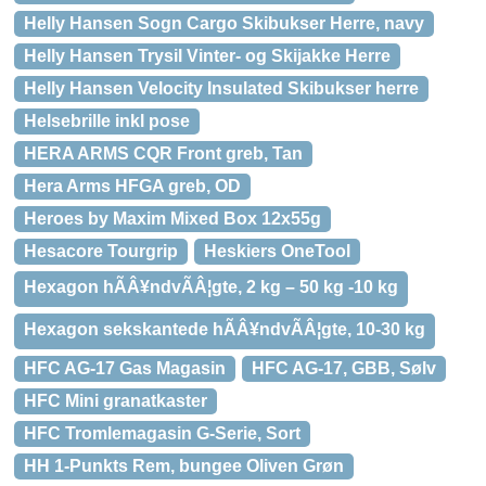
Helly Hansen Sogn Cargo Skibukser Herre, navy
Helly Hansen Trysil Vinter- og Skijakke Herre
Helly Hansen Velocity Insulated Skibukser herre
Helsebrille inkl pose
HERA ARMS CQR Front greb, Tan
Hera Arms HFGA greb, OD
Heroes by Maxim Mixed Box 12x55g
Hesacore Tourgrip
Heskiers OneTool
Hexagon hÃÂ¥ndvÃÂ¦gte, 2 kg – 50 kg -10 kg
Hexagon sekskantede hÃÂ¥ndvÃÂ¦gte, 10-30 kg
HFC AG-17 Gas Magasin
HFC AG-17, GBB, Sølv
HFC Mini granatkaster
HFC Tromlemagasin G-Serie, Sort
HH 1-Punkts Rem, bungee Oliven Grøn