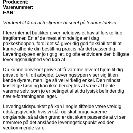
Producent:
Varenummer:
EAN:
Vurderet til
4
ud af 5 stjerner baseret på
3
anmeldelser
Flere internet butikker giver heldigvis et hav af forskellige
fragtformer. En af de mest almindelige er i dag
pakkeshoppen, fordi det så giver dig god fleksibilitet til at
kunne afhente din bestilling præcis når det passer dig.
Leveringstypen er jo rigtig let, og ofte endvidere den billigste
leveringsmulighed ved køb af .
Du kunne omvendt prøve at få varerne leveret hjem til dig
privat eller til dit arbejde. Leveringstypen viser sig tit en
kende dyrere, men lige så vel virkelig enkel. Den mindst
kostelige løsning kan ikke benægtes at være at hente
varerne selv, som jo er betinget af at du fysisk befinder dig
nær e-forretningens lager.
Leveringstidspunktet på kan i nogle tilfælde være vældig
udslagsgivende hvis vi står og skal bruge varerne
omgående, så af den grund er det skam passende at vi ser
nærmere på det anslåede leveringstidspunkt ved den
vedkommende vare.