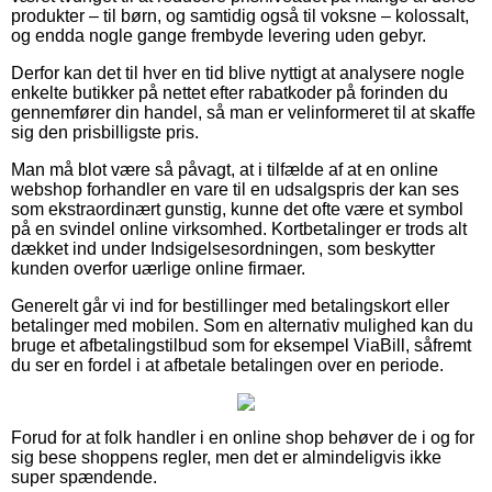
produkter – til børn, og samtidig også til voksne – kolossalt,
og endda nogle gange frembyde levering uden gebyr.
Derfor kan det til hver en tid blive nyttigt at analysere nogle
enkelte butikker på nettet efter rabatkoder på forinden du
gennemfører din handel, så man er velinformeret til at skaffe
sig den prisbilligste pris.
Man må blot være så påvagt, at i tilfælde af at en online
webshop forhandler en vare til en udsalgspris der kan ses
som ekstraordinært gunstig, kunne det ofte være et symbol
på en svindel online virksomhed. Kortbetalinger er trods alt
dækket ind under Indsigelsesordningen, som beskytter
kunden overfor uærlige online firmaer.
Generelt går vi ind for bestillinger med betalingskort eller
betalinger med mobilen. Som en alternativ mulighed kan du
bruge et afbetalingstilbud som for eksempel ViaBill, såfremt
du ser en fordel i at afbetale betalingen over en periode.
Forud for at folk handler i en online shop behøver de i og for
sig bese shoppens regler, men det er almindeligvis ikke
super spændende.