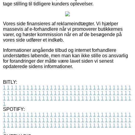
tage stilling til tidligere kunders oplevelser.
Vores side finansieres af reklameindtægter. Vi hjælper
massevis af e-forhandlere når vi promoverer butikkernes
varer, og høster kommission når en af de besøgende på
vores side udfører et indkøb.
Informationer angående tilbud og internet forhandlere
understøttes løbende, men man kan ikke stille os ansvarlig
for forandringer der måtte være lavet siden vi senest
opdaterede sidens informationer.
BITLY:
1
1
1
1
1
1
1
1
1
1
1
1
1
1
1
1
1
1
1
1
1
1
1
1
1
1
1
1
1
1
1
1
1
1
1
1
1
1
1
1
1
1
1
1
1
1
1
1
1
1
1
1
1
1
1
1
1
1
1
1
1
1
1
1
1
1
1
1
1
1
1
1
1
1
1
1
1
1
1
1
1
1
1
1
1
1
1
1
1
1
1
1
1
1
1
1
1
1
1
1
SPOTIFY:
1
1
1
1
1
1
1
1
1
1
1
1
1
1
1
1
1
1
1
1
1
1
1
1
1
1
1
1
1
1
1
1
1
1
1
1
1
1
1
1
1
1
1
1
1
1
1
1
1
1
1
1
1
1
1
1
1
1
1
1
1
1
1
1
1
1
1
1
1
1
1
1
1
1
1
1
1
1
1
1
1
1
1
1
1
1
1
1
1
1
1
1
1
1
1
1
1
1
1
1