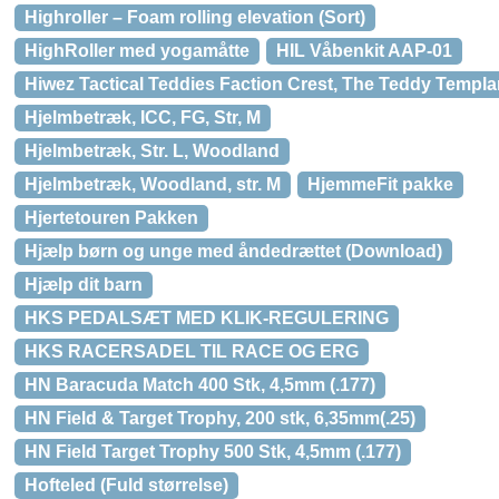
Highroller – Foam rolling elevation (Sort)
HighRoller med yogamåtte
HIL Våbenkit AAP-01
Hiwez Tactical Teddies Faction Crest, The Teddy Templa
Hjelmbetræk, ICC, FG, Str, M
Hjelmbetræk, Str. L, Woodland
Hjelmbetræk, Woodland, str. M
HjemmeFit pakke
Hjertetouren Pakken
Hjælp børn og unge med åndedrættet (Download)
Hjælp dit barn
HKS PEDALSÆT MED KLIK-REGULERING
HKS RACERSADEL TIL RACE OG ERG
HN Baracuda Match 400 Stk, 4,5mm (.177)
HN Field & Target Trophy, 200 stk, 6,35mm(.25)
HN Field Target Trophy 500 Stk, 4,5mm (.177)
Hofteled (Fuld størrelse)