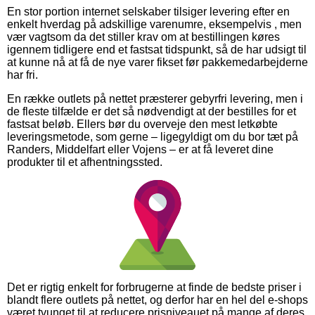
En stor portion internet selskaber tilsiger levering efter en
enkelt hverdag på adskillige varenumre, eksempelvis , men
vær vagtsom da det stiller krav om at bestillingen køres
igennem tidligere end et fastsat tidspunkt, så de har udsigt til
at kunne nå at få de nye varer fikset før pakkemedarbejderne
har fri.
En række outlets på nettet præsterer gebyrfri levering, men i
de fleste tilfælde er det så nødvendigt at der bestilles for et
fastsat beløb. Ellers bør du overveje den mest letkøbte
leveringsmetode, som gerne – ligegyldigt om du bor tæt på
Randers, Middelfart eller Vojens – er at få leveret dine
produkter til et afhentningssted.
Det er rigtig enkelt for forbrugerne at finde de bedste priser i
blandt flere outlets på nettet, og derfor har en hel del e-shops
været tvunget til at reducere prisniveauet på mange af deres