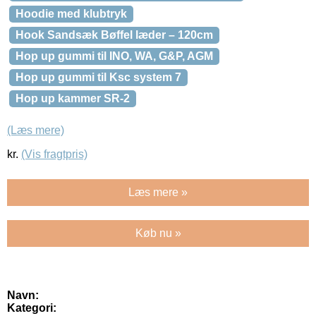
Hoodie med klubtryk
Hook Sandsæk Bøffel læder – 120cm
Hop up gummi til INO, WA, G&P, AGM
Hop up gummi til Ksc system 7
Hop up kammer SR-2
(Læs mere)
kr.
(Vis fragtpris)
Læs mere »
Køb nu »
Navn:
Kategori: