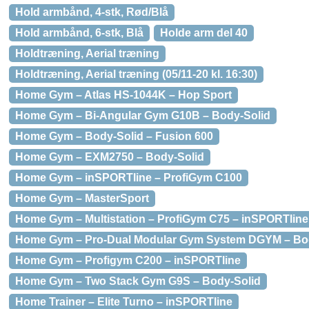
Hold armbånd, 4-stk, Rød/Blå
Hold armbånd, 6-stk, Blå
Holde arm del 40
Holdtræning, Aerial træning
Holdtræning, Aerial træning (05/11-20 kl. 16:30)
Home Gym – Atlas HS-1044K – Hop Sport
Home Gym – Bi-Angular Gym G10B – Body-Solid
Home Gym – Body-Solid – Fusion 600
Home Gym – EXM2750 – Body-Solid
Home Gym – inSPORTline – ProfiGym C100
Home Gym – MasterSport
Home Gym – Multistation – ProfiGym C75 – inSPORTline
Home Gym – Pro-Dual Modular Gym System DGYM – Bo
Home Gym – Profigym C200 – inSPORTline
Home Gym – Two Stack Gym G9S – Body-Solid
Home Trainer – Elite Turno – inSPORTline