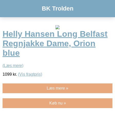
BK Trolden
Helly Hansen Long Belfast
Regnjakke Dame, Orion
blue
(Læs mere)
1099
kr.
(Vis fragtpris)
Læs mere »
Køb nu »