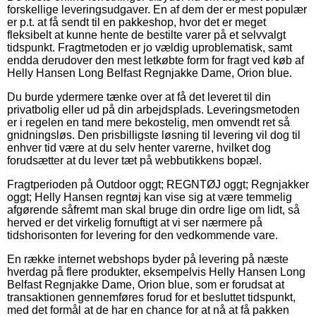
forskellige leveringsudgaver. En af dem der er mest populær
er p.t. at få sendt til en pakkeshop, hvor det er meget
fleksibelt at kunne hente de bestilte varer på et selvvalgt
tidspunkt. Fragtmetoden er jo vældig uproblematisk, samt
endda derudover den mest letkøbte form for fragt ved køb af
Helly Hansen Long Belfast Regnjakke Dame, Orion blue.
Du burde ydermere tænke over at få det leveret til din
privatbolig eller ud på din arbejdsplads. Leveringsmetoden
er i regelen en tand mere bekostelig, men omvendt ret så
gnidningsløs. Den prisbilligste løsning til levering vil dog til
enhver tid være at du selv henter varerne, hvilket dog
forudsætter at du lever tæt på webbutikkens bopæl.
Fragtperioden på Outdoor oggt; REGNTØJ oggt; Regnjakker
oggt; Helly Hansen regntøj kan vise sig at være temmelig
afgørende såfremt man skal bruge din ordre lige om lidt, så
herved er det virkelig fornuftigt at vi ser nærmere på
tidshorisonten for levering for den vedkommende vare.
En række internet webshops byder på levering på næste
hverdag på flere produkter, eksempelvis Helly Hansen Long
Belfast Regnjakke Dame, Orion blue, som er forudsat at
transaktionen gennemføres forud for et besluttet tidspunkt,
med det formål at de har en chance for at nå at få pakken