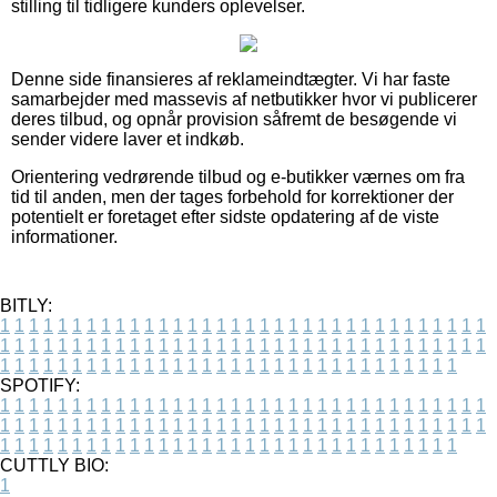
stilling til tidligere kunders oplevelser.
Denne side finansieres af reklameindtægter. Vi har faste
samarbejder med massevis af netbutikker hvor vi publicerer
deres tilbud, og opnår provision såfremt de besøgende vi
sender videre laver et indkøb.
Orientering vedrørende tilbud og e-butikker værnes om fra
tid til anden, men der tages forbehold for korrektioner der
potentielt er foretaget efter sidste opdatering af de viste
informationer.
BITLY:
1
1
1
1
1
1
1
1
1
1
1
1
1
1
1
1
1
1
1
1
1
1
1
1
1
1
1
1
1
1
1
1
1
1
1
1
1
1
1
1
1
1
1
1
1
1
1
1
1
1
1
1
1
1
1
1
1
1
1
1
1
1
1
1
1
1
1
1
1
1
1
1
1
1
1
1
1
1
1
1
1
1
1
1
1
1
1
1
1
1
1
1
1
1
1
1
1
1
1
1
SPOTIFY:
1
1
1
1
1
1
1
1
1
1
1
1
1
1
1
1
1
1
1
1
1
1
1
1
1
1
1
1
1
1
1
1
1
1
1
1
1
1
1
1
1
1
1
1
1
1
1
1
1
1
1
1
1
1
1
1
1
1
1
1
1
1
1
1
1
1
1
1
1
1
1
1
1
1
1
1
1
1
1
1
1
1
1
1
1
1
1
1
1
1
1
1
1
1
1
1
1
1
1
1
CUTTLY BIO:
1