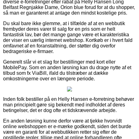
diverse e-forretninger efter rabat på Helly Hansen Long
Belfast Regnjakke Dame, Orion blue forud for at du shopper,
så man er garanteret at antage den mindst kostelige pris.
Du skal bare ikke glemme, at i tilfælde af at en webbutik
frembyder deres varer til salg for en pris som er helt
fantastisk lav, bør det mange gange være et karakteristika
der viser en uærlig internet webshop. Kortkøb er i hvert fald
omfavnet af en foranstaltning, der støtter dig overfor
bedrageriske e-firmaer.
Generelt slår vi et slag for bestillinger med kort eller
MobilePay. Som en anden løsning kan du drage nytte af et
tilbud som fx ViaBill, ifald du tilstræber at dække
omkostningerne over en længere periode.
Inden folk bestiller på en Helly Hansen e-forretning behøver
man principielt gøre sig bekendt med indholdet af deres
betingelser, det er dog ofte et tidskrævende arbejde.
En anden løsning kunne derfor være at tjekke hvorvidt
online webshoppen er e-mærke godkendt, siden det burde
være en garanti for at webbutikken retter sig efter de
opstillede regler, tillige med at online forhandleren ofte