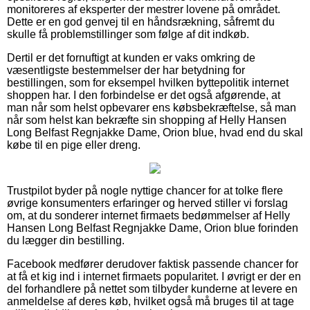
monitoreres af eksperter der mestrer lovene på området.
Dette er en god genvej til en håndsrækning, såfremt du
skulle få problemstillinger som følge af dit indkøb.
Dertil er det fornuftigt at kunden er vaks omkring de
væsentligste bestemmelser der har betydning for
bestillingen, som for eksempel hvilken byttepolitik internet
shoppen har. I den forbindelse er det også afgørende, at
man når som helst opbevarer ens købsbekræftelse, så man
når som helst kan bekræfte sin shopping af Helly Hansen
Long Belfast Regnjakke Dame, Orion blue, hvad end du skal
købe til en pige eller dreng.
Trustpilot byder på nogle nyttige chancer for at tolke flere
øvrige konsumenters erfaringer og herved stiller vi forslag
om, at du sonderer internet firmaets bedømmelser af Helly
Hansen Long Belfast Regnjakke Dame, Orion blue forinden
du lægger din bestilling.
Facebook medfører derudover faktisk passende chancer for
at få et kig ind i internet firmaets popularitet. I øvrigt er der en
del forhandlere på nettet som tilbyder kunderne at levere en
anmeldelse af deres køb, hvilket også må bruges til at tage