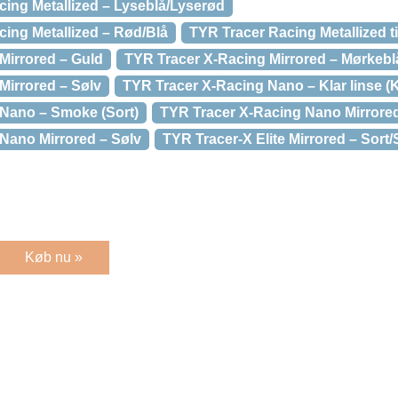
cing Metallized – Lyseblå/Lyserød
cing Metallized – Rød/Blå
TYR Tracer Racing Metallized til
Mirrored – Guld
TYR Tracer X-Racing Mirrored – Mørkebl
Mirrored – Sølv
TYR Tracer X-Racing Nano – Klar linse (K
 Nano – Smoke (Sort)
TYR Tracer X-Racing Nano Mirrore
Nano Mirrored – Sølv
TYR Tracer-X Elite Mirrored – Sort/
Køb nu »