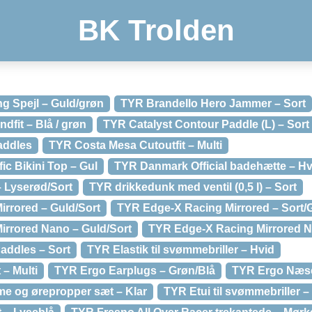
BK Trolden
g Spejl – Guld/grøn
TYR Brandello Hero Jammer – Sort
fit – Blå / grøn
TYR Catalyst Contour Paddle (L) – Sort
addles
TYR Costa Mesa Cutoutfit – Multi
c Bikini Top – Gul
TYR Danmark Official badehætte – Hv
– Lyserød/Sort
TYR drikkedunk med ventil (0,5 l) – Sort
rrored – Guld/Sort
TYR Edge-X Racing Mirrored – Sort/
irrored Nano – Guld/Sort
TYR Edge-X Racing Mirrored N
Paddles – Sort
TYR Elastik til svømmebriller – Hvid
– Multi
TYR Ergo Earplugs – Grøn/Blå
TYR Ergo Næs
 og ørepropper sæt – Klar
TYR Etui til svømmebriller –