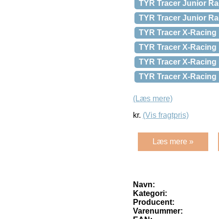
TYR Tracer Junior Ra
TYR Tracer Junior Ra
TYR Tracer X-Racing 
TYR Tracer X-Racing 
TYR Tracer X-Racing
TYR Tracer X-Racing 
(Læs mere)
kr.
(Vis fragtpris)
Læs mere »
Navn:
Kategori:
Producent:
Varenummer: