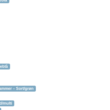
eblå
eblå
mmer – Sort/grøn
d/multi