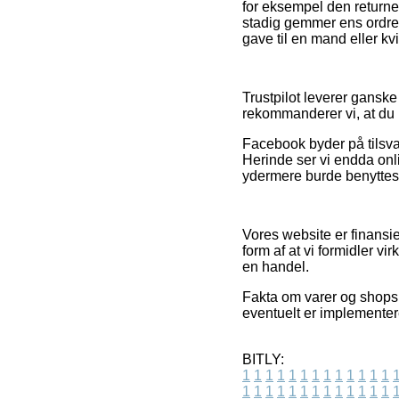
for eksempel den returner
stadig gemmer ens ordrema
gave til en mand eller kv
Trustpilot leverer gansk
rekommanderer vi, at du 
Facebook byder på tilsva
Herinde ser vi endda onli
ydermere burde benyttes t
Vores website er finansie
form af at vi formidler v
en handel.
Fakta om varer og shops p
eventuelt er implementer
BITLY:
1
1
1
1
1
1
1
1
1
1
1
1
1
1
1
1
1
1
1
1
1
1
1
1
1
1