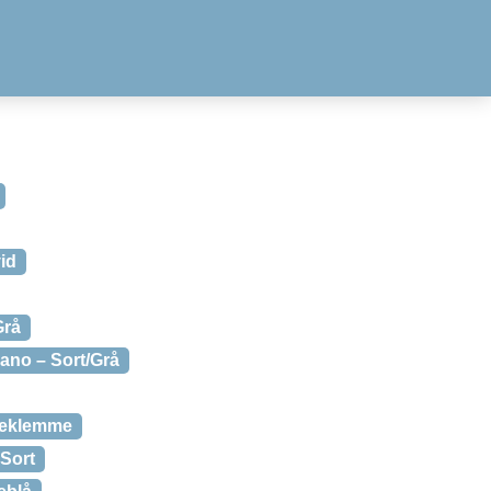
id
Grå
ano – Sort/Grå
eklemme
 Sort