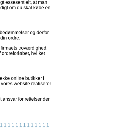
igt essesentielt, at man
yldigt om du skal købe en
s bedømmelser og derfor
din ordre.
 firmaets troværdighed.
ordreforløbet, hvilket
ække online butikker i
 vores website realiserer
ansvar for rettelser der
1
1
1
1
1
1
1
1
1
1
1
1
1