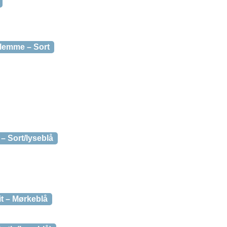
emme – Sort
– Sort/lyseblå
t – Mørkeblå