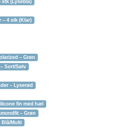
 stk (Lyseblå)
– 4 stk (Klar)
olarized – Grøn
– Sort/Sølv
nder – Lyserød
licone fin med hæl
mondfit – Grøn
 Blå/Multi