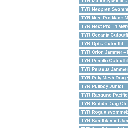
TYR Mundstykke til Ult
TYR Neopren Svømme
TYR Nest Pro Nano Mi
TYR Nest Pro Tri Mørk
TYR Oceania Cutoutfit
TYR Optic Cutoutfit –
TYR Orion Jammer – 
TYR Penello Cutoutfit
TYR Perseus Jammer 
TYR Poly Mesh Drag 
TYR Pullboy Junior – 
TYR Rasguno Pacific 
TYR Riptide Drag Chu
TYR Rogue svømmebril
TYR Sandblasted Ja