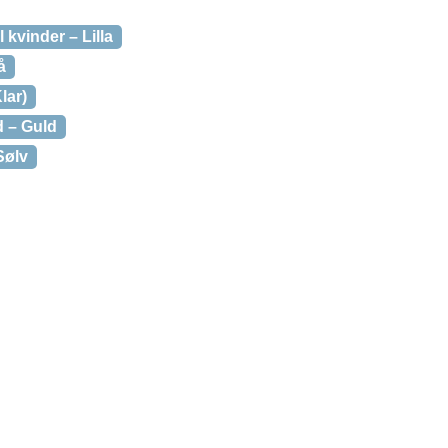
 kvinder – Lilla
å
lar)
d – Guld
Sølv