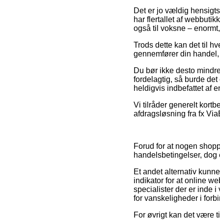
Det er jo vældig hensigts
har flertallet af webbuti
også til voksne – enormt,
Trods dette kan det til hv
gennemfører din handel, s
Du bør ikke desto mindre 
fordelagtig, så burde det
heldigvis indbefattet af 
Vi tilråder generelt kor
afdragsløsning fra fx Via
Forud for at nogen shopp
handelsbetingelser, dog e
Et andet alternativ kunne
indikator for at online we
specialister der er inde i
for vanskeligheder i forb
For øvrigt kan det være 