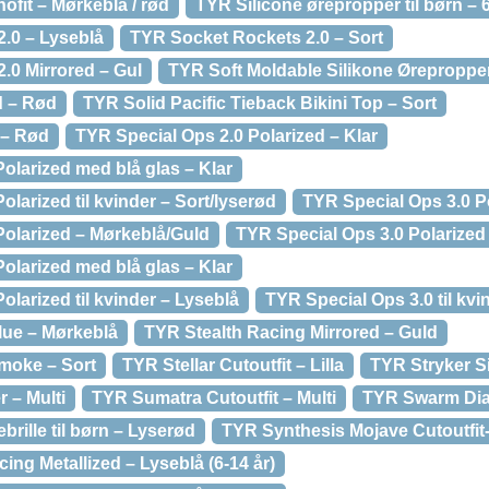
fit – Mørkeblå / rød
TYR Silicone ørepropper til børn – 6
.0 – Lyseblå
TYR Socket Rockets 2.0 – Sort
.0 Mirrored – Gul
TYR Soft Moldable Silikone Ørepropper 
d – Rød
TYR Solid Pacific Tieback Bikini Top – Sort
 – Rød
TYR Special Ops 2.0 Polarized – Klar
olarized med blå glas – Klar
larized til kvinder – Sort/lyserød
TYR Special Ops 3.0 P
Polarized – Mørkeblå/Guld
TYR Special Ops 3.0 Polarized 
olarized med blå glas – Klar
olarized til kvinder – Lyseblå
TYR Special Ops 3.0 til kvi
lue – Mørkeblå
TYR Stealth Racing Mirrored – Guld
moke – Sort
TYR Stellar Cutoutfit – Lilla
TYR Stryker Si
 – Multi
TYR Sumatra Cutoutfit – Multi
TYR Swarm Dia
ille til børn – Lyserød
TYR Synthesis Mojave Cutoutfit-
ing Metallized – Lyseblå (6-14 år)