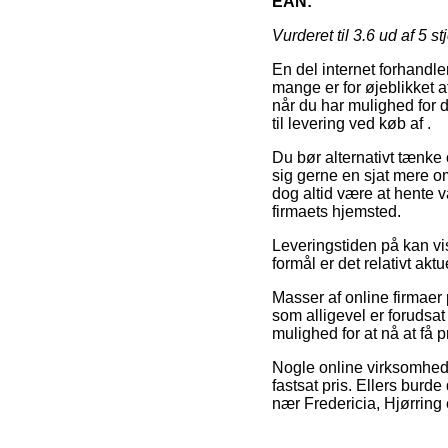
EAN:
Vurderet til
3.6
ud af 5 st
En del internet forhandl
mange er for øjeblikket at
når du har mulighed for d
til levering ved køb af .
Du bør alternativt tænke o
sig gerne en sjat mere o
dog altid være at hente va
firmaets hjemsted.
Leveringstiden på kan vi
formål er det relativt ak
Masser af online firmae
som alligevel er forudsat
mulighed for at nå at få 
Nogle online virksomhede
fastsat pris. Ellers burd
nær Fredericia, Hjørring 