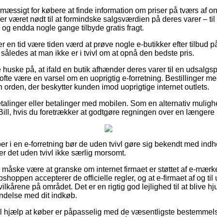
mæssigt for købere at finde information om priser på tværs af onl
kker været nødt til at formindske salgsværdien på deres varer – t
 og endda nogle gange tilbyde gratis fragt.
er en tid være tiden værd at prøve nogle e-butikker efter tilbud på
åledes at man ikke er i tvivl om at opnå den bedste pris.
huske på, at ifald en butik afhænder deres varer til en udsalgspri
 ofte være en varsel om en uoprigtig e-forretning. Bestillinger me
en orden, der beskytter kunden imod uoprigtige internet outlets.
tbetalinger eller betalinger med mobilen. Som en alternativ muli
Bill, hvis du foretrækker at godtgøre regningen over en længere
er i en e-forretning bør de uden tvivl gøre sig bekendt med in
r det uden tvivl ikke særlig morsomt.
 måske være at granske om internet firmaet er støttet af e-mærke
bshoppen accepterer de officielle regler, og at e-firmaet af og ti
 vilkårene på området. Det er en rigtig god lejlighed til at blive h
indelse med dit indkøb.
til hjælp at køber er påpasselig med de væsentligste bestemmel