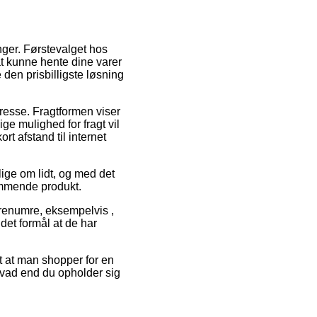
nger. Førstevalget hos
 at kunne hente dine varer
 den prisbilligste løsning
adresse. Fragtformen viser
e mulighed for fragt vil
rt afstand til internet
ige om lidt, og med det
kommende produkt.
renumre, eksempelvis ,
det formål at de har
t at man shopper for en
 hvad end du opholder sig