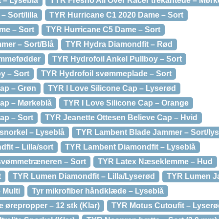
 – Lyseblå
TYR Fresno All Over Racer trekantede – Mørk
 Sort/lilla
TYR Hurricane C1 2020 Dame – Sort
me – Sort
TYR Hurricane C5 Dame – Sort
mer – Sort/Blå
TYR Hydra Diamondfit – Rød
ømmefødder
TYR Hydrofoil Ankel Pullboy – Sort
y – Sort
TYR Hydrofoil svømmeplade – Sort
Cap – Grøn
TYR I Love Silicone Cap – Lyserød
Cap – Mørkeblå
TYR I Love Silicone Cap – Orange
ap – Sort
TYR Jeanette Ottesen Believe Cap – Hvid
 snorkel – Lyseblå
TYR Lambent Blade Jammer – Sort/lys
t – Lilla/sort
TYR Lambent Diamondfit – Lyseblå
 svømmetræneren – Sort
TYR Latex Næseklemme – Hud
t
TYR Lumen Diamondfit – Lilla/Lyserød
TYR Lumen Ja
 Multi
Tyr mikrofiber håndklæde – Lyseblå
 ørepropper – 12 stk (Klar)
TYR Motus Cutoufit – Lyserø