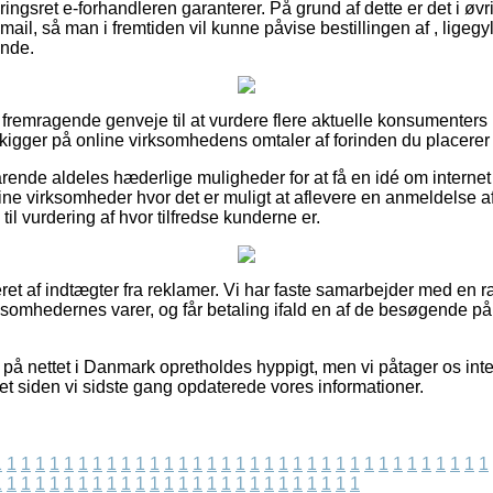
ingsret e-forhandleren garanterer. På grund af dette er det i øvr
il, så man i fremtiden vil kunne påvise bestillingen af , ligeg
inde.
e fremragende genveje til at vurdere flere aktuelle konsumenter
kigger på online virksomhedens omtaler af forinden du placerer 
rende aldeles hæderlige muligheder for at få en idé om internet
ne virksomheder hvor det er muligt at aflevere en anmeldelse af 
il vurdering af hvor tilfredse kunderne er.
ret af indtægter fra reklamer. Vi har faste samarbejder med en r
irksomhedernes varer, og får betaling ifald en af de besøgende på
å nettet i Danmark opretholdes hyppigt, men vi påtager os intet 
et siden vi sidste gang opdaterede vores informationer.
1
1
1
1
1
1
1
1
1
1
1
1
1
1
1
1
1
1
1
1
1
1
1
1
1
1
1
1
1
1
1
1
1
1
1
1
1
1
1
1
1
1
1
1
1
1
1
1
1
1
1
1
1
1
1
1
1
1
1
1
1