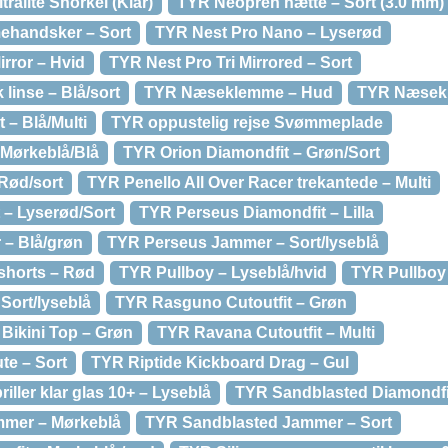
ralite Snorkel (Klar)
TYR Neopren hætte – Sort (3.0 mm)
handsker – Sort
TYR Nest Pro Nano – Lyserød
rror – Hvid
TYR Nest Pro Tri Mirrored – Sort
 linse – Blå/sort
TYR Næseklemme – Hud
TYR Næsekl
 – Blå/Multi
TYR oppustelig rejse Svømmeplade
 Mørkeblå/Blå
TYR Orion Diamondfit – Grøn/Sort
Rød/sort
TYR Penello All Over Racer trekantede – Multi
 – Lyserød/Sort
TYR Perseus Diamondfit – Lilla
– Blå/grøn
TYR Perseus Jammer – Sort/lyseblå
shorts – Rød
TYR Pullboy – Lyseblå/hvid
TYR Pullboy 
Sort/lyseblå
TYR Rasguno Cutoutfit – Grøn
Bikini Top – Grøn
TYR Ravana Cutoutfit – Multi
te – Sort
TYR Riptide Kickboard Drag – Gul
ler klar glas 10+ – Lyseblå
TYR Sandblasted Diamondfi
mmer – Mørkeblå
TYR Sandblasted Jammer – Sort