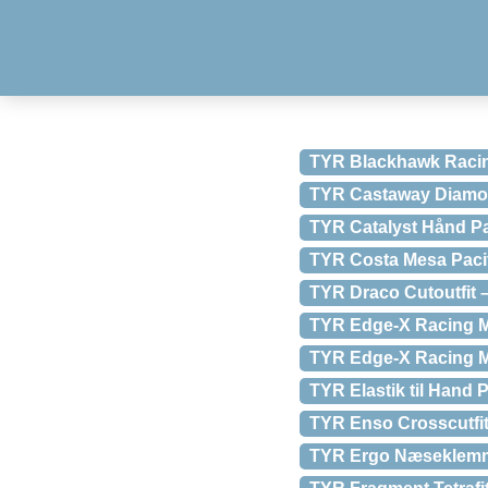
TYR Blackhawk Racin
TYR Castaway Diamond
TYR Catalyst Hånd P
TYR Costa Mesa Pacifi
TYR Draco Cutoutfit 
TYR Edge-X Racing Mi
TYR Edge-X Racing M
TYR Elastik til Hand 
TYR Enso Crosscutfit 
TYR Ergo Næseklemme