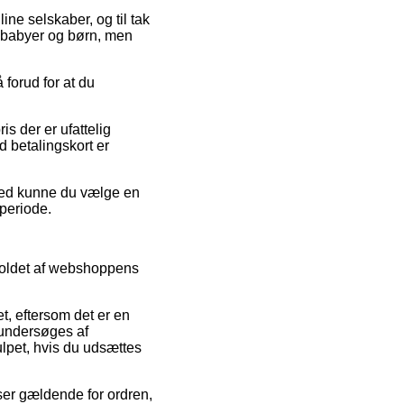
ine selskaber, og til tak
il babyer og børn, men
 forud for at du
s der er ufattelig
d betalingskort er
ghed kunne du vælge en
 periode.
dholdet af webshoppens
t, eftersom det er en
l undersøges af
julpet, hvis du udsættes
ser gældende for ordren,