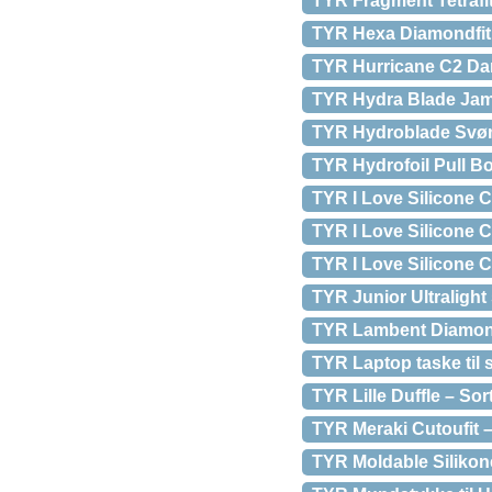
TYR Fragment Tetrafit
TYR Hexa Diamondfit –
TYR Hurricane C2 Da
TYR Hydra Blade Jam
TYR Hydroblade Sv
TYR Hydrofoil Pull Bo
TYR I Love Silicone 
TYR I Love Silicone 
TYR I Love Silicone C
TYR Junior Ultralight
TYR Lambent Diamondfi
TYR Laptop taske til
TYR Lille Duffle – Sor
TYR Meraki Cutoufit –
TYR Moldable Silikone