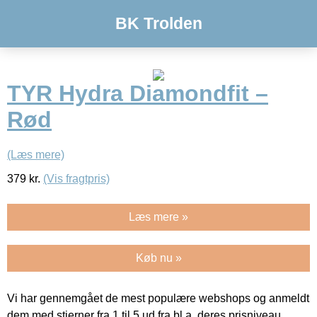
BK Trolden
TYR Hydra Diamondfit –
Rød
(Læs mere)
379
kr.
(Vis fragtpris)
Læs mere »
Køb nu »
Vi har gennemgået de mest populære webshops og anmeldt
dem med stjerner fra 1 til 5 ud fra bl.a. deres prisniveau,