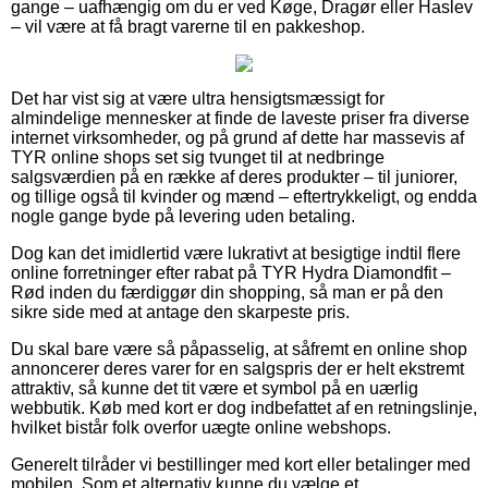
gange – uafhængig om du er ved Køge, Dragør eller Haslev
– vil være at få bragt varerne til en pakkeshop.
Det har vist sig at være ultra hensigtsmæssigt for
almindelige mennesker at finde de laveste priser fra diverse
internet virksomheder, og på grund af dette har massevis af
TYR online shops set sig tvunget til at nedbringe
salgsværdien på en række af deres produkter – til juniorer,
og tillige også til kvinder og mænd – eftertrykkeligt, og endda
nogle gange byde på levering uden betaling.
Dog kan det imidlertid være lukrativt at besigtige indtil flere
online forretninger efter rabat på TYR Hydra Diamondfit –
Rød inden du færdiggør din shopping, så man er på den
sikre side med at antage den skarpeste pris.
Du skal bare være så påpasselig, at såfremt en online shop
annoncerer deres varer for en salgspris der er helt ekstremt
attraktiv, så kunne det tit være et symbol på en uærlig
webbutik. Køb med kort er dog indbefattet af en retningslinje,
hvilket bistår folk overfor uægte online webshops.
Generelt tilråder vi bestillinger med kort eller betalinger med
mobilen. Som et alternativ kunne du vælge et