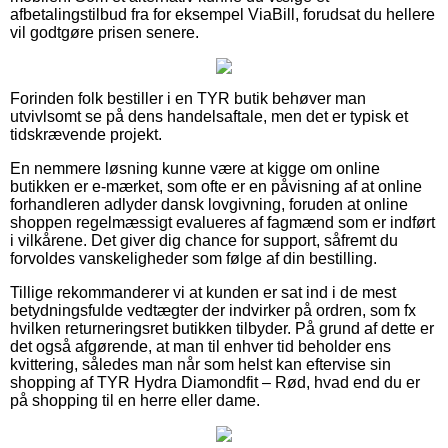
afbetalingstilbud fra for eksempel ViaBill, forudsat du hellere
vil godtgøre prisen senere.
Forinden folk bestiller i en TYR butik behøver man
utvivlsomt se på dens handelsaftale, men det er typisk et
tidskrævende projekt.
En nemmere løsning kunne være at kigge om online
butikken er e-mærket, som ofte er en påvisning af at online
forhandleren adlyder dansk lovgivning, foruden at online
shoppen regelmæssigt evalueres af fagmænd som er indført
i vilkårene. Det giver dig chance for support, såfremt du
forvoldes vanskeligheder som følge af din bestilling.
Tillige rekommanderer vi at kunden er sat ind i de mest
betydningsfulde vedtægter der indvirker på ordren, som fx
hvilken returneringsret butikken tilbyder. På grund af dette er
det også afgørende, at man til enhver tid beholder ens
kvittering, således man når som helst kan eftervise sin
shopping af TYR Hydra Diamondfit – Rød, hvad end du er
på shopping til en herre eller dame.