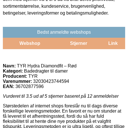
sortimentstørrelse, kundeservice, brugervenlighed,
betingelser, leveringsformer og betalingsmuligheder.
Bedst anmeldte webshops
Webshop
Stjerner
Link
Navn:
TYR Hydra Diamondfit – Rød
Kategori:
Badedragter til damer
Producent:
TYR
Varenummer:
32030423744594
EAN:
36702877596
Vurderet til
3.5
ud af 5 stjerner baseret på
12
anmeldelser
Størstedelen af internet shops foreslår nu til dags diverse
forskellige leveringsmetoder. En favorit er nu om stunder at
få leveret til et afhentningssted, fordi du så har fuld
fleksibilitet til at hente dine nye produkter på et valgfrit
tidspunkt. Leveringsmetoden er jo ultra ligetil, og oftest tillige