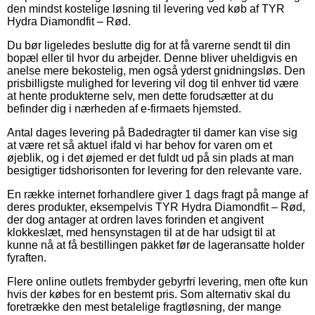
den mindst kostelige løsning til levering ved køb af TYR
Hydra Diamondfit – Rød.
Du bør ligeledes beslutte dig for at få varerne sendt til din
bopæl eller til hvor du arbejder. Denne bliver uheldigvis en
anelse mere bekostelig, men også yderst gnidningsløs. Den
prisbilligste mulighed for levering vil dog til enhver tid være
at hente produkterne selv, men dette forudsætter at du
befinder dig i nærheden af e-firmaets hjemsted.
Antal dages levering på Badedragter til damer kan vise sig
at være ret så aktuel ifald vi har behov for varen om et
øjeblik, og i det øjemed er det fuldt ud på sin plads at man
besigtiger tidshorisonten for levering for den relevante vare.
En række internet forhandlere giver 1 dags fragt på mange af
deres produkter, eksempelvis TYR Hydra Diamondfit – Rød,
der dog antager at ordren laves forinden et angivent
klokkeslæt, med hensynstagen til at de har udsigt til at
kunne nå at få bestillingen pakket før de lageransatte holder
fyraften.
Flere online outlets frembyder gebyrfri levering, men ofte kun
hvis der købes for en bestemt pris. Som alternativ skal du
foretrække den mest betalelige fragtløsning, der mange