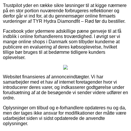
Trustpilot yder en række sikre løsninger til at kigge nærmere
på en stor portion nuværende forbrugeres reflektioner og
derfor går vi ind for, at du gennemsøger online firmaets
vurderinger af TYR Hydra Diamondfit – Rød før du bestiller.
Facebook yder ydermere adskillige pæne genveje til at få
indblik i online forhandlerens troværdighed. I øvrigt ser vi
mange online shops i Danmark som tilbyder kunderne at
publicere en evaluering af deres købsoplevelse, hvilket
tillige bør bruges til at bedømme tidligere kunders
oplevelser.
Websitet finansieres af annonceindtægter. Vi har
samarbejder med et hav af internet foretagender hvor vi
introducerer deres varer, og indkasserer godtgørelse under
forudsætning af at de besøgende vi sender videre udfører en
ordre.
Oplysninger om tilbud og e-forhandlere opdateres nu og da,
men der tages ikke ansvar for modifikationer der måtte være
udarbejdet siden vi sidst opdaterede de anvendte
oplysninger.