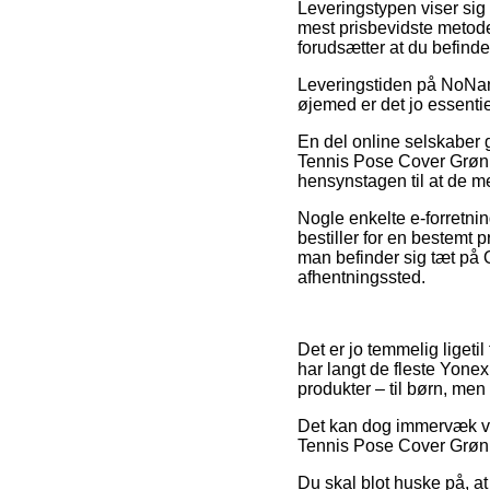
Leveringstypen viser si
mest prisbevidste metode
forudsætter at du befinde
Leveringstiden på NoName-
øjemed er det jo essentie
En del online selskaber 
Tennis Pose Cover Grøn, 
hensynstagen til at de m
Nogle enkelte e-forretni
bestiller for en bestemt 
man befinder sig tæt på Od
afhentningssted.
Det er jo temmelig ligetil
har langt de fleste Yone
produkter – til børn, men
Det kan dog immervæk vis
Tennis Pose Cover Grøn i
Du skal blot huske på, at 