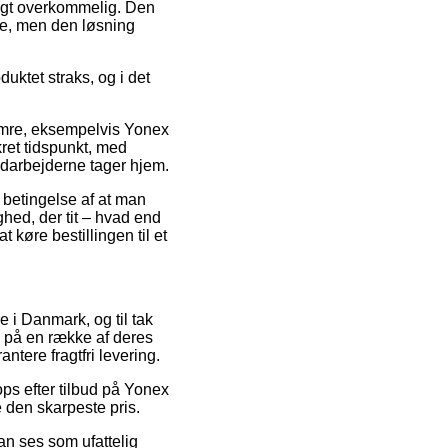
ligt overkommelig. Den
ne, men den løsning
uktet straks, og i det
numre, eksempelvis Yonex
ret tidspunkt, med
edarbejderne tager hjem.
 betingelse af at man
ghed, der tit – hvad end
 køre bestillingen til et
e i Danmark, og til tak
n på en række af deres
ntere fragtfri levering.
ps efter tilbud på Yonex
 den skarpeste pris.
kan ses som ufattelig