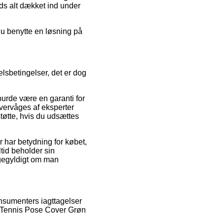
ods alt dækket ind under
 du benytte en løsning på
elsbetingelser, det er dog
urde være en garanti for
overvåges af eksperter
tøtte, hvis du udsættes
r har betydning for købet,
ltid beholder sin
igegyldigt om man
onsumenters iagttagelser
ex Tennis Pose Cover Grøn