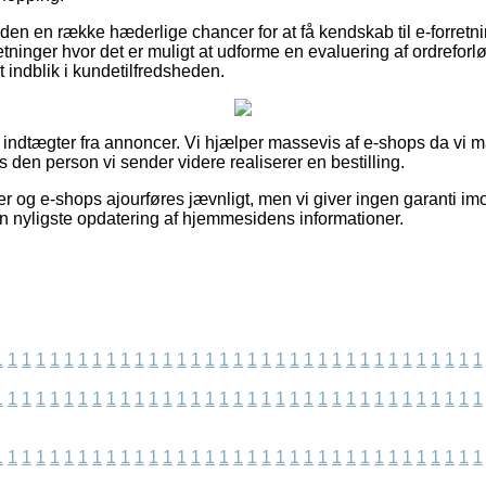
n en række hæderlige chancer for at få kendskab til e-forretni
rretninger hvor det er muligt at udforme en evaluering af ordreforlø
et indblik i kundetilfredsheden.
f indtægter fra annoncer. Vi hjælper massevis af e-shops da vi m
s den person vi sender videre realiserer en bestilling.
r og e-shops ajourføres jævnligt, men vi giver ingen garanti im
 nyligste opdatering af hjemmesidens informationer.
1
1
1
1
1
1
1
1
1
1
1
1
1
1
1
1
1
1
1
1
1
1
1
1
1
1
1
1
1
1
1
1
1
1
1
1
1
1
1
1
1
1
1
1
1
1
1
1
1
1
1
1
1
1
1
1
1
1
1
1
1
1
1
1
1
1
1
1
1
1
1
1
1
1
1
1
1
1
1
1
1
1
1
1
1
1
1
1
1
1
1
1
1
1
1
1
1
1
1
1
1
1
1
1
1