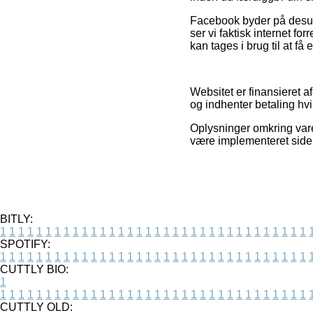
Facebook byder på desude
ser vi faktisk internet fo
kan tages i brug til at få 
Websitet er finansieret a
og indhenter betaling hvi
Oplysninger omkring vare
være implementeret siden
BITLY:
1
1
1
1
1
1
1
1
1
1
1
1
1
1
1
1
1
1
1
1
1
1
1
1
1
1
1
1
1
1
1
1
1
1
SPOTIFY:
1
1
1
1
1
1
1
1
1
1
1
1
1
1
1
1
1
1
1
1
1
1
1
1
1
1
1
1
1
1
1
1
1
1
CUTTLY BIO:
1
1
1
1
1
1
1
1
1
1
1
1
1
1
1
1
1
1
1
1
1
1
1
1
1
1
1
1
1
1
1
1
1
1
1
CUTTLY OLD: