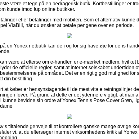
meste være et tegn på en bedragerisk butik. Kortbestillinger er tr
om kunde imod fup online butikker.
betalinger eller betalinger med mobilen. Som et alternativ kunne
pel ViaBill, når du ønsker at betale pengene over en periode.
 på en Yonex netbutik kan de i og for sig have øje for dens hand
ende.
an være at efterse om e-handlen er e-mærket medlem, hvilket b
lyder de officielle regler, samt at internet selskabet undertiden 
estemmelserne på området. Det er en rigtig god mulighed for s
 din bestilling.
t at køber er hensynstagende til de mest vitale retningslinjer de
etningen lover. På grund af dette er det ydermere vigtigt, at man a
vil kunne bevidne sin ordre af Yonex Tennis Pose Cover Grøn, l
r dame.
dsvis tiltalende genveje til at kontrollere ganske mange øvrige k
efaler vi, at du eftersøger internet virksomhedens kritik af Yon
shopping.