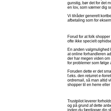
gunstig, bør det for det 
en lov, som værner dig s
Vi tilråder generelt kort
afbetaling som for eksem
Forud for at folk shopper
ofte ikke specielt ophids
En anden valgmulighed k
at online forhandleren ad
der har megen viden om b
for problemer som følge af
Foruden dette er det smar
f.eks. den returret e-forr
ordremail, så man altid 
shopper til en herre elle
Trustpilot leverer forhol
og på grund af dette anb
inden du færdiggør din 