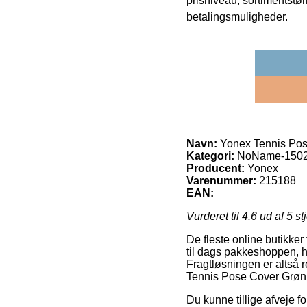
prisniveau, sortimentstø
betalingsmuligheder.
Navn:
Yonex Tennis Pos
Kategori:
NoName-150
Producent:
Yonex
Varenummer:
215188
EAN:
Vurderet til
4.6
ud af 5 st
De fleste online butikke
til dags pakkeshoppen, hv
Fragtløsningen er altså r
Tennis Pose Cover Grøn
Du kunne tillige afveje fo