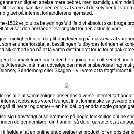
g gennemsnitligt en anelse mere pebret, men samtidig ualminde
 til levering kan ikke benægtes at være at du selv henter varer
r dig tæt på internet forhandlerens hjemsted.
1502 er jo ultra betydningsfuld ifald vi absolut skal bruge prod
lt at vi ser den anslåede leveringstid for den aktuelle vare.
giver muligheden for dag-til-dag levering på massevis af vare
som er underforstået at bestillingen fuldbyrdes forinden et konk
ed sikkerhed kan nå at få varen distribueret forud for at pakkem
nger i Danmark lover fragt uden beregning, men ofte er det under
pris. Alternativt må man udvælge den mest prisbevidste fragtmuli
ense, Sønderborg eller Skagen – vil være at få fragtfirmaet til at
 for os alle at sammenligne priser hos diverse internet forhandler
x internet webshops været tvunget til at formindske salgsværdie
 også til herrer og damer – en hel del, og endda nogle gange gara
e sig udbytterigt at se nærmere på nogle forskellige online sho
nden du gennemfører din handel, så du er garanteret at antage
i tilfælde af at en online shop sælger et produkt for en pris der 