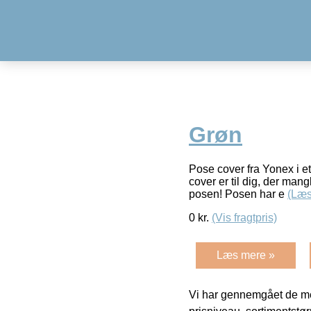
Grøn
Pose cover fra Yonex i e
cover er til dig, der man
posen! Posen har e
(Læs
0
kr.
(Vis fragtpris)
Læs mere »
Vi har gennemgået de mes