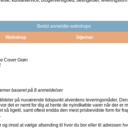
rrelse, kundeservice, brugervenlighed, betingelser, leveringsfor
Bedst anmeldte webshops
Webshop
Stjerner
e Cover Grøn
2
jerner baseret på
8
anmeldelser
r tildeler på nuværende tidspunkt alverdens leveringsmåder. Den
or det er nemt for dig at hente de nyindkøbte varer når der er m
et så ligetil, samt oftest endda den mest prisbevidste form for fr
.
r og imod at vælge afsending til hvor du bor eller til adressen hv