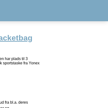
acketbag
n har plads til 3
isk sportstaske fra Yonex
 fra bl.a. deres