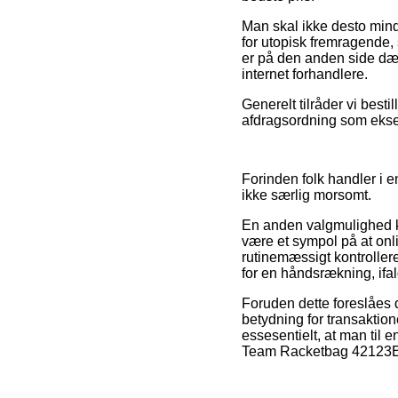
Man skal ikke desto min
for utopisk fremragende,
er på den anden side dæk
internet forhandlere.
Generelt tilråder vi best
afdragsordning som eksem
Forinden folk handler i 
ikke særlig morsomt.
En anden valgmulighed ku
være et sympol på at onli
rutinemæssigt kontroller
for en håndsrækning, ifal
Foruden dette foreslåes 
betydning for transaktion
essesentielt, at man til
Team Racketbag 42123EX 