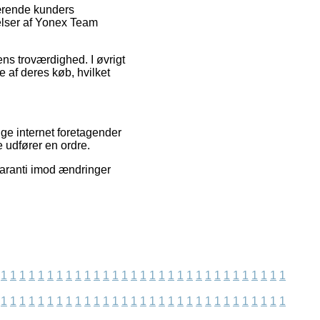
værende kunders
elser af Yonex Team
ens troværdighed. I øvrigt
 af deres køb, hvilket
ge internet foretagender
e udfører en ordre.
garanti imod ændringer
1
1
1
1
1
1
1
1
1
1
1
1
1
1
1
1
1
1
1
1
1
1
1
1
1
1
1
1
1
1
1
1
1
1
1
1
1
1
1
1
1
1
1
1
1
1
1
1
1
1
1
1
1
1
1
1
1
1
1
1
1
1