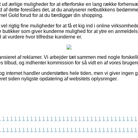
uldt ud ærlige muligheder for at efterforske en lang række forhen
d af dette foreslåes det, at du analyserer netbutikkens bedømm
 Gold forud for at du færdiggør din shopping.
vel rigtig fine muligheder for at få et kig ind i online virksomhed
 butikker som giver kunderne mulighed for at ytre en anmeldelse
at vurdere hvor tilfredse kunderne er.
nsieret af reklamer. Vi arbejder tæt sammen med nogle forskelli
s tilbud, og indhenter kommission for så vidt en af vores bruger
og internet handler understøttes hele tiden, men vi giver ingen 
et siden nyligste opdatering af websitets oplysninger.
1
1
1
1
1
1
1
1
1
1
1
1
1
1
1
1
1
1
1
1
1
1
1
1
1
1
1
1
1
1
1
1
1
1
1
1
1
1
1
1
1
1
1
1
1
1
1
1
1
1
1
1
1
1
1
1
1
1
1
1
1
1
1
1
1
1
1
1
1
1