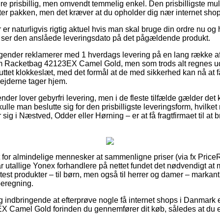
dre prisbillig, men omvendt temmelig enkel. Den prisbilligste muli
nter pakken, men det kræver at du opholder dig nær internet sho
er naturligvis rigtig aktuel hvis man skal bruge din ordre nu og 
 vi ser den anslåede leveringsdato på det pågældende produkt.
tagender reklamerer med 1 hverdags levering på en lang række a
Racketbag 42123EX Camel Gold, men som trods alt regnes ud f
uttet klokkeslæt, med det formål at de med sikkerhed kan nå at f
ejderne tager hjem.
ender lover gebyrfri levering, men i de fleste tilfælde gælder det
kulle man beslutte sig for den prisbilligste leveringsform, hvil
sig i Næstved, Odder eller Hørning – er at få fragtfirmaet til at b
t for almindelige mennesker at sammenligne priser (via fx PriceR
r utallige Yonex forhandlere på nettet fundet det nødvendigt at
 test produkter – til børn, men også til herrer og damer – marka
beregning.
ig indbringende at efterprøve nogle få internet shops i Danmark 
Camel Gold forinden du gennemfører dit køb, således at du er