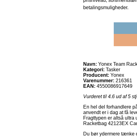
prisniveau, sortimentstø
betalingsmuligheder.
Navn:
Yonex Team Rack
Kategori:
Tasker
Producent:
Yonex
Varenummer:
216361
EAN:
4550086917649
Vurderet til
4.6
ud af 5 st
En hel del forhandlere på
anvendt er i dag at få lev
Fragttypen er altså ultra
Racketbag 42123EX Cam
Du bør ydermere tænke ove