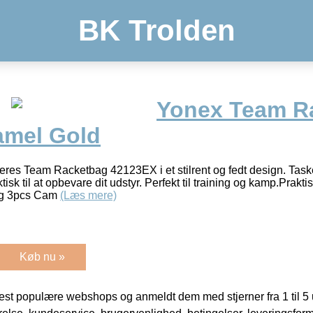
BK Trolden
Yonex Team R
amel Gold
res Team Racketbag 42123EX i et stilrent og fedt design. Taske
isk til at opbevare dit udstyr. Perfekt til training og kamp.Prakt
ag 3pcs Cam
(Læs mere)
Køb nu »
t populære webshops og anmeldt dem med stjerner fra 1 til 5 ud