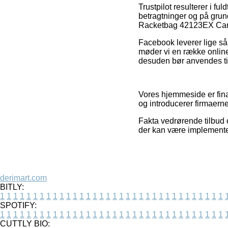
Trustpilot resulterer i f
betragtninger og på grun
Racketbag 42123EX Camel
Facebook leverer lige så 
møder vi en række online
desuden bør anvendes til 
Vores hjemmeside er fina
og introducerer firmaerne
Fakta vedrørende tilbud 
der kan være implementer
derimart.com
BITLY:
1
1
1
1
1
1
1
1
1
1
1
1
1
1
1
1
1
1
1
1
1
1
1
1
1
1
1
1
1
1
1
1
1
1
SPOTIFY:
1
1
1
1
1
1
1
1
1
1
1
1
1
1
1
1
1
1
1
1
1
1
1
1
1
1
1
1
1
1
1
1
1
1
CUTTLY BIO: