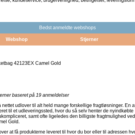
rrelse, kundeservice, brugervenlighed, betingelser, leveringsfor
Bedst anmeldte webshops
Webshop
Stjerner
etbag 42123EX Camel Gold
jerner baseret på
19
anmeldelser
 nettet udlover til alt held mange forskellige fragtløsninger. En 
eret til et udleveringssted, hvor du så selv henter de nyindkøbte 
 ukompliceret, samt ofte ligeledes den billigste fragtmulighed v
el Gold.
r at få produkterne leveret til hvor du bor eller til adressen h