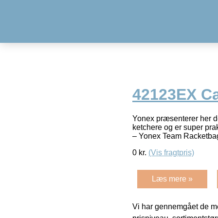
42123EX C
Yonex præsenterer her de
ketchere og er super prakt
– Yonex Team Racketb
0
kr.
(Vis fragtpris)
Læs mere »
Vi har gennemgået de mes