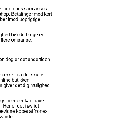
 for en pris som anses
shop. Betalinger med kort
ber imod uoprigtige
lighed bør du bruge en
f flere omgange.
r, dog er det undertiden
mærket, da det skulle
online butikken
n giver det dig mulighed
gslinjer der kan have
 Her er det i øvrigt
 bevidne købet af Yonex
kvinde.