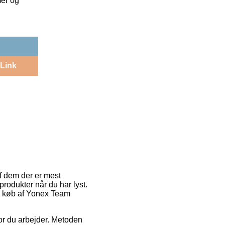
mer og
Link
af dem der er mest
produkter når du har lyst.
ed køb af Yonex Team
vor du arbejder. Metoden