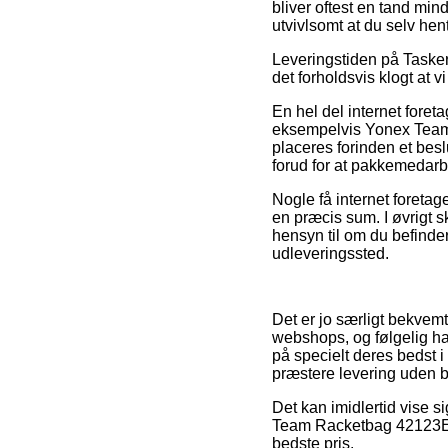
bliver oftest en tand min
utvivlsomt at du selv he
Leveringstiden på Tasker 
det forholdsvis klogt at
En hel del internet fore
eksempelvis Yonex Team 
placeres forinden et besl
forud for at pakkemedarb
Nogle få internet foretag
en præcis sum. I øvrigt s
hensyn til om du befinder 
udleveringssted.
Det er jo særligt bekvem
webshops, og følgelig ha
på specielt deres bedst i
præstere levering uden 
Det kan imidlertid vise s
Team Racketbag 42123EX 
bedste pris.