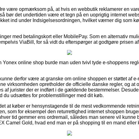
dre være opmærksom på, at hvis en webbutik reklamerer en vare
 så bør det undertiden være et tegn på en uoprigtig internet web
ket ind under Indsigelsesordningen, hvilket værner dig som kø
illinger med betalingskort eller MobilePay. Som en alternativ mu
pelvis ViaBill, for så vidt du efterspørger at godtgøre prisen a
en Yonex online shop burde man uden tvivl tyde e-shoppens regle
nne derfor være at granske om online shoppen er støttet af e-
ne virksomheden opretholder de officielle danske regler, og at 
es af jurister der er indført i de gældende bestemmelser. Desude
d du udsættes for problemstillinger med dit køb.
det at køber er hensynstagende til de mest vedkommende retnin
en, som for eksempel den returrettighed internet shoppen bruger.
 enhver tid gemmer ens ordremail, således man senere vil kunne
Camel Gold, hvad end man er på shopping til en mand eller 