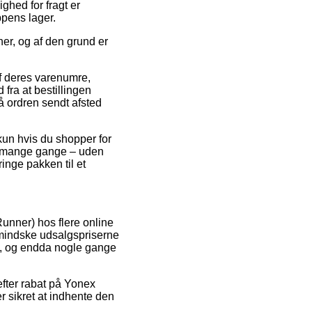
ghed for fragt er
ppens lager.
her, og af den grund er
f deres varenumre,
ra at bestillingen
å ordren sendt afsted
 kun hvis du shopper for
ket mange gange – uden
ringe pakken til et
unner) hos flere online
 mindske udsalgspriserne
nt, og endda nogle gange
efter rabat på Yonex
 sikret at indhente den