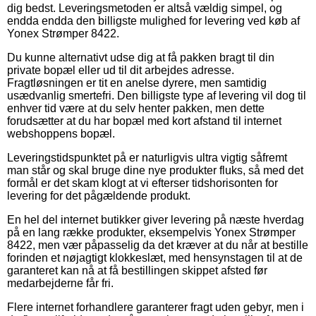
dig bedst. Leveringsmetoden er altså vældig simpel, og
endda endda den billigste mulighed for levering ved køb af
Yonex Strømper 8422.
Du kunne alternativt udse dig at få pakken bragt til din
private bopæl eller ud til dit arbejdes adresse.
Fragtløsningen er tit en anelse dyrere, men samtidig
usædvanlig smertefri. Den billigste type af levering vil dog til
enhver tid være at du selv henter pakken, men dette
forudsætter at du har bopæl med kort afstand til internet
webshoppens bopæl.
Leveringstidspunktet på er naturligvis ultra vigtig såfremt
man står og skal bruge dine nye produkter fluks, så med det
formål er det skam klogt at vi efterser tidshorisonten for
levering for det pågældende produkt.
En hel del internet butikker giver levering på næste hverdag
på en lang række produkter, eksempelvis Yonex Strømper
8422, men vær påpasselig da det kræver at du når at bestille
forinden et nøjagtigt klokkeslæt, med hensynstagen til at de
garanteret kan nå at få bestillingen skippet afsted før
medarbejderne får fri.
Flere internet forhandlere garanterer fragt uden gebyr, men i