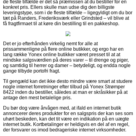
de fleste tilfælde er det så præmissen at du bestiller for en
konkret pris. Ellers skulle man udse dig den billigste
leveringstype, som i de fleste tilfælde – ligegyldigt om du bor
tæt på Randers, Frederiksværk eller Grindsted – vil blive at
få fragtfirmaet til at køre din bestilling til en pakkeshop.
Det er jo efterhånden virkelig nemt for alle at
prissammenligne på flere online butikker, og ergo har en
lang række Yonex online butikker været presset til at at
mindske salgsværdien på deres varer – til drenge og piger,
og samtidig til herrer og damer – betydeligt, og endda nogle
gange tilbyde portofri fragt.
Til gengæld kan det ikke desto mindre være smart at studere
nogle internet forretninger efter tilbud på Yonex Strømper
8422 inden du bestiller, således at man er skråsikker på at
antage den mest betalelige pris.
Du bør dog være årvågen med, at ifald en internet butik
annoncerer deres produkter for en salgspris der kan ses som
uhørt beskeden, kan det tit være en indikation på en uægte
internet butik. Kortbetalinger er heldigvis en del af en regel,
der forsvarer os imod bedrageriske internet virksomheder.