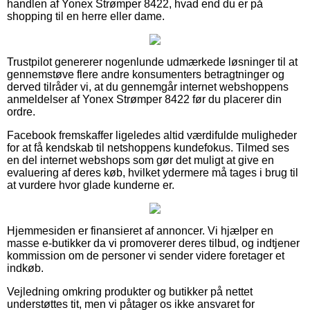
handlen af Yonex Strømper 8422, hvad end du er på
shopping til en herre eller dame.
Trustpilot genererer nogenlunde udmærkede løsninger til at
gennemstøve flere andre konsumenters betragtninger og
derved tilråder vi, at du gennemgår internet webshoppens
anmeldelser af Yonex Strømper 8422 før du placerer din
ordre.
Facebook fremskaffer ligeledes altid værdifulde muligheder
for at få kendskab til netshoppens kundefokus. Tilmed ses
en del internet webshops som gør det muligt at give en
evaluering af deres køb, hvilket ydermere må tages i brug til
at vurdere hvor glade kunderne er.
Hjemmesiden er finansieret af annoncer. Vi hjælper en
masse e-butikker da vi promoverer deres tilbud, og indtjener
kommission om de personer vi sender videre foretager et
indkøb.
Vejledning omkring produkter og butikker på nettet
understøttes tit, men vi påtager os ikke ansvaret for