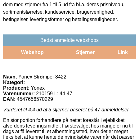
dem med stjerner fra 1 til 5 ud fra bl.a. deres prisniveau,
sortimentstørrelse, kundeservice, brugervenlighed,
betingelser, leveringsformer og betalingsmuligheder.
Bedst anmeldte webshops
Webshop
Stjerner
Link
Navn:
Yonex Strømper 8422
Kategori:
Producent:
Yonex
Varenummer:
210159-L: 44-47
EAN:
4547656570229
Vurderet til
4.4
ud af 5 stjerner baseret på
47
anmeldelser
En stor portion forhandlere på nettet foreslår i øjeblikket
alverdens leveringsmidler. Førstevalget hos mange er nu til
dags at få leveret til et afhentningssted, hvor det er meget
fleksibelt at kunne hente de nyindkøbte varer når det passer