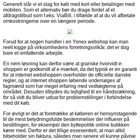
Generelt slår vi et slag for køb med kort eller betalinger med
mobilen. Som et alternativ bør du drage fordel af et
afdragstilbud som f.eks. ViaBill, i tilfælde af at du vil afbetale
omkostningerne over en længere periode.
Forud for at nogen handler i en Yonex webshop kan man
reelt kigge på virksomhedens forretningsvilkår, det er dog
bare et omfattende arbejde.
En nem løsning kan derfor være at granske hvorvidt e-
shoppen er godkendt af e-mærket, da det typisk er en garanti
for at internet webshoppen overholder de officielle danske
regler, og at internet shoppen løbende undersøges af
fagmænd som har meget erfaring med vedtægterne på
området. Desuden tilbydes du lejlighed til en håndsrækning,
for så vidt du bliver udsat for problemstillinger i forbindelse
med dit køb.
For øvrigt er det at foretrække at køberen er hensynstagende
til de mest betydningsfulde bestemmelser der influerer på
bestillingen, for eksempel den byttepolitik online butikken
kører med. Derfor er det tillige essesentielt, at man altid
bibeholder sin faktura, således man senere vil kunne påvise