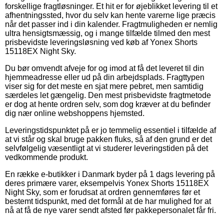
forskellige fragtløsninger. Et hit er for øjeblikket levering til et
afhentningssted, hvor du selv kan hente varerne lige præcis
når det passer ind i din kalender. Fragtmuligheden er nemlig
ultra hensigtsmæssig, og i mange tilfælde tilmed den mest
prisbevidste leveringsløsning ved køb af Yonex Shorts
15118EX Night Sky.
Du bør omvendt afveje for og imod at få det leveret til din
hjemmeadresse eller ud på din arbejdsplads. Fragttypen
viser sig for det meste en sjat mere pebret, men samtidig
særdeles let gængelig. Den mest prisbevidste fragtmetode
er dog at hente ordren selv, som dog kræver at du befinder
dig nær online webshoppens hjemsted.
Leveringstidspunktet på er jo temmelig essentiel i tilfælde af
at vi står og skal bruge pakken fluks, så af den grund er det
selvfølgelig væsentligt at vi studerer leveringstiden på det
vedkommende produkt.
En række e-butikker i Danmark byder på 1 dags levering på
deres primære varer, eksempelvis Yonex Shorts 15118EX
Night Sky, som er forudsat at ordren gennemføres før et
bestemt tidspunkt, med det formål at de har mulighed for at
nå at få de nye varer sendt afsted før pakkepersonalet får fri.