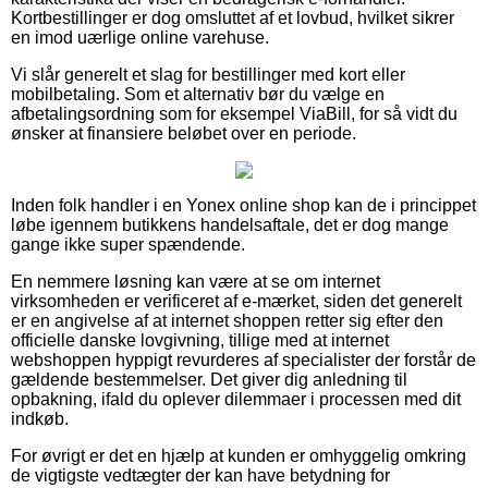
Kortbestillinger er dog omsluttet af et lovbud, hvilket sikrer
en imod uærlige online varehuse.
Vi slår generelt et slag for bestillinger med kort eller
mobilbetaling. Som et alternativ bør du vælge en
afbetalingsordning som for eksempel ViaBill, for så vidt du
ønsker at finansiere beløbet over en periode.
Inden folk handler i en Yonex online shop kan de i princippet
løbe igennem butikkens handelsaftale, det er dog mange
gange ikke super spændende.
En nemmere løsning kan være at se om internet
virksomheden er verificeret af e-mærket, siden det generelt
er en angivelse af at internet shoppen retter sig efter den
officielle danske lovgivning, tillige med at internet
webshoppen hyppigt revurderes af specialister der forstår de
gældende bestemmelser. Det giver dig anledning til
opbakning, ifald du oplever dilemmaer i processen med dit
indkøb.
For øvrigt er det en hjælp at kunden er omhyggelig omkring
de vigtigste vedtægter der kan have betydning for