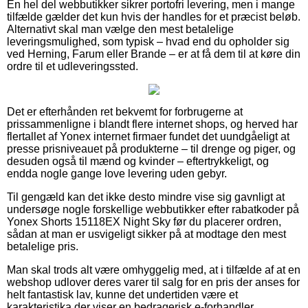
En hel del webbutikker sikrer portofri levering, men i mange
tilfælde gælder det kun hvis der handles for et præcist beløb.
Alternativt skal man vælge den mest betalelige
leveringsmulighed, som typisk – hvad end du opholder sig
ved Herning, Farum eller Brande – er at få dem til at køre din
ordre til et udleveringssted.
Det er efterhånden ret bekvemt for forbrugerne at
prissammenligne i blandt flere internet shops, og herved har
flertallet af Yonex internet firmaer fundet det uundgåeligt at
presse prisniveauet på produkterne – til drenge og piger, og
desuden også til mænd og kvinder – eftertrykkeligt, og
endda nogle gange love levering uden gebyr.
Til gengæld kan det ikke desto mindre vise sig gavnligt at
undersøge nogle forskellige webbutikker efter rabatkoder på
Yonex Shorts 15118EX Night Sky før du placerer ordren,
sådan at man er usvigeligt sikker på at modtage den mest
betalelige pris.
Man skal trods alt være omhyggelig med, at i tilfælde af at en
webshop udlover deres varer til salg for en pris der anses for
helt fantastisk lav, kunne det undertiden være et
karakteristika der viser en bedragerisk e-forhandler.