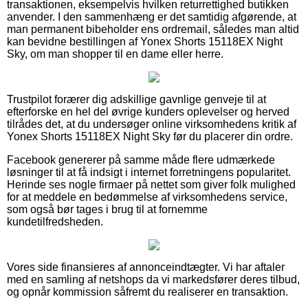
transaktionen, eksempelvis hvilken returrettighed butikken
anvender. I den sammenhæng er det samtidig afgørende, at
man permanent bibeholder ens ordremail, således man altid
kan bevidne bestillingen af Yonex Shorts 15118EX Night
Sky, om man shopper til en dame eller herre.
Trustpilot forærer dig adskillige gavnlige genveje til at
efterforske en hel del øvrige kunders oplevelser og herved
tilrådes det, at du undersøger online virksomhedens kritik af
Yonex Shorts 15118EX Night Sky før du placerer din ordre.
Facebook genererer på samme måde flere udmærkede
løsninger til at få indsigt i internet forretningens popularitet.
Herinde ses nogle firmaer på nettet som giver folk mulighed
for at meddele en bedømmelse af virksomhedens service,
som også bør tages i brug til at fornemme
kundetilfredsheden.
Vores side finansieres af annonceindtægter. Vi har aftaler
med en samling af netshops da vi markedsfører deres tilbud,
og opnår kommission såfremt du realiserer en transaktion.