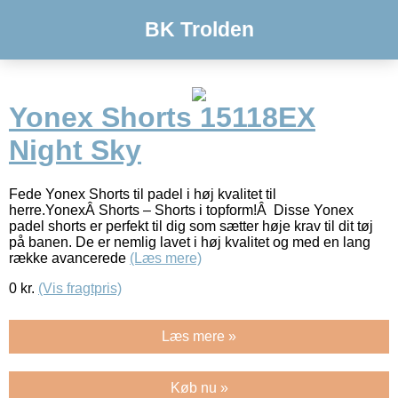
BK Trolden
Yonex Shorts 15118EX
Night Sky
Fede Yonex Shorts til padel i høj kvalitet til
herre.YonexÂ Shorts – Shorts i topform!Â Disse Yonex
padel shorts er perfekt til dig som sætter høje krav til dit tøj
på banen. De er nemlig lavet i høj kvalitet og med en lang
række avancerede
(Læs mere)
0
kr.
(Vis fragtpris)
Læs mere »
Køb nu »