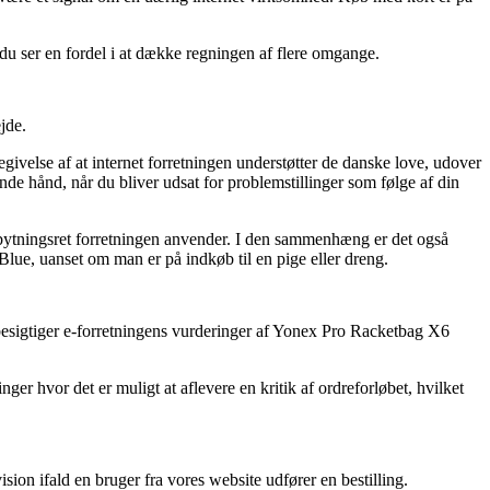
du ser en fordel i at dække regningen af flere omgange.
jde.
ivelse af at internet forretningen understøtter de danske love, udover
de hånd, når du bliver udsat for problemstillinger som følge af din
mbytningsret forretningen anvender. I den sammenhæng er det også
ue, uanset om man er på indkøb til en pige eller dreng.
 besigtiger e-forretningens vurderinger af Yonex Pro Racketbag X6
er hvor det er muligt at aflevere en kritik af ordreforløbet, hvilket
sion ifald en bruger fra vores website udfører en bestilling.