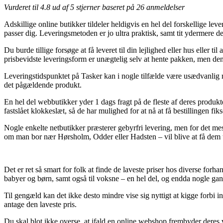
Vurderet til
4.8
ud af 5 stjerner baseret på
26
anmeldelser
Adskillige online butikker tildeler heldigvis en hel del forskellige l
passer dig. Leveringsmetoden er jo ultra praktisk, samt tit ydermer
Du burde tillige forsøge at få leveret til din lejlighed eller hus elle
prisbevidste leveringsform er unægtelig selv at hente pakken, men den
Leveringstidspunktet på Tasker kan i nogle tilfælde være usædvanlig re
det pågældende produkt.
En hel del webbutikker yder 1 dags fragt på de fleste af deres pro
fastslået klokkeslæt, så de har mulighed for at nå at få bestillingen fiks
Nogle enkelte netbutikker præsterer gebyrfri levering, men for det mes
om man bor nær Hørsholm, Odder eller Hadsten – vil blive at få dem ti
Det er ret så smart for folk at finde de laveste priser hos diverse for
babyer og børn, samt også til voksne – en hel del, og endda nogle gan
Til gengæld kan det ikke desto mindre vise sig nyttigt at kigge forbi
antage den laveste pris.
Du skal blot ikke overse, at ifald en online webshop frembyder deres v