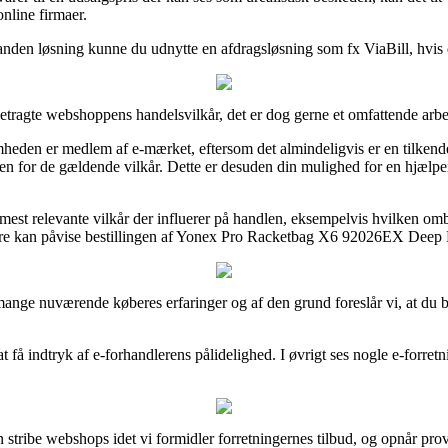
nline firmaer.
 anden løsning kunne du udnytte en afdragsløsning som fx ViaBill, hvis 
tragte webshoppens handelsvilkår, det er dog gerne et omfattende arbe
eden er medlem af e-mærket, eftersom det almindeligvis er en tilkendeg
den for de gældende vilkår. Dette er desuden din mulighed for en hjælpen
 mest relevante vilkår der influerer på handlen, eksempelvis hvilken o
nere kan påvise bestillingen af Yonex Pro Racketbag X6 92026EX Deep Bl
t mange nuværende køberes erfaringer og af den grund foreslår vi, at du
indtryk af e-forhandlerens pålidelighed. I øvrigt ses nogle e-forretning
stribe webshops idet vi formidler forretningernes tilbud, og opnår provi