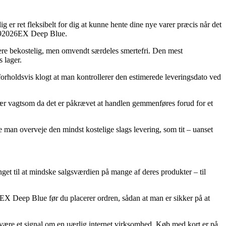
 er ret fleksibelt for dig at kunne hente dine nye varer præcis når det
X6 92026EX Deep Blue.
de mere bekostelig, men omvendt særdeles smertefri. Den mest
 lager.
 forholdsvis klogt at man kontrollerer den estimerede leveringsdato ved
r vagtsom da det er påkrævet at handlen gemmenføres forud for et
e man overveje den mindst kostelige slags levering, som tit – uanset
unget til at mindske salgsværdien på mange af deres produkter – til
26EX Deep Blue før du placerer ordren, sådan at man er sikker på at
it være et signal om en uærlig internet virksomhed. Køb med kort er på