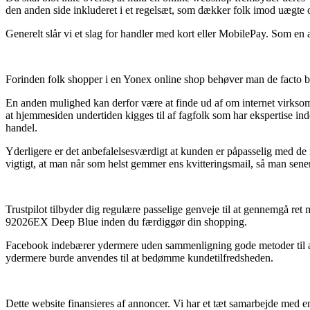
den anden side inkluderet i et regelsæt, som dækker folk imod uægte o
Generelt slår vi et slag for handler med kort eller MobilePay. Som en
Forinden folk shopper i en Yonex online shop behøver man de facto be
En anden mulighed kan derfor være at finde ud af om internet virksomh
at hjemmesiden undertiden kigges til af fagfolk som har ekspertise in
handel.
Yderligere er det anbefalelsesværdigt at kunden er påpasselig med de
vigtigt, at man når som helst gemmer ens kvitteringsmail, så man se
Trustpilot tilbyder dig regulære passelige genveje til at gennemgå re
92026EX Deep Blue inden du færdiggør din shopping.
Facebook indebærer ydermere uden sammenligning gode metoder til at få 
ydermere burde anvendes til at bedømme kundetilfredsheden.
Dette website finansieres af annoncer. Vi har et tæt samarbejde med en 