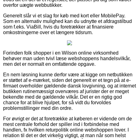
overfor uægte webbutikker.
Generelt slår vi et slag for køb med kort eller MobilePay.
Som en alternativ mulighed kan du udnytte et afdragstilbud
som f.eks. ViaBill, hvis du foretrækker at finansiere
omkostningerne over et længere tidsrum.
Forinden folk shopper i en Wilson online virksomhed
behøver man uden tvivl læse webshoppens handelsvilkår,
men det er normalt en omfattende opgave.
En nem løsning kunne derfor være at kigge om netbutikken
er støttet af e-mærket, siden det generelt er et tegn på at e-
firmaet overholder gældende dansk lovgivning, og at internet
butikken rutinemæssigt overværes af jurister der er meget
bekendte med de gældende vilkår. Det er en rigtig god
chance for at blive hjulpet, for så vidt du forvoldes
problemstillinger med din ordre.
For øvrigt er det at foretrække at køberen er vidende om de
mest centrale forhold der spiller ind i forbindelse med
handlen, fx hvilken returpolitik online webshoppen lover. I
relation til det er det virkelig vigtigt, at man når som helst