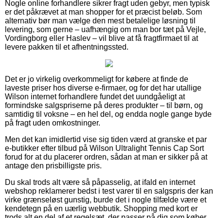
Nogle online forhandlere sikrer fragt uden gebyr, men typisk
er det påkrævet at man shopper for et præcist beløb. Som
alternativ bør man vælge den mest betalelige løsning til
levering, som gerne – uafhængig om man bor tæt på Vejle,
Vordingborg eller Haslev – vil blive at få fragtfirmaet til at
levere pakken til et afhentningssted.
Det er jo virkelig overkommeligt for købere at finde de
laveste priser hos diverse e-firmaer, og for det har utallige
Wilson internet forhandlere fundet det uundgåeligt at
formindske salgspriserne på deres produkter – til børn, og
samtidig til voksne – en hel del, og endda nogle gange byde
på fragt uden omkostninger.
Men det kan imidlertid vise sig tiden værd at granske et par
e-butikker efter tilbud på Wilson Ultralight Tennis Cap Sort
forud for at du placerer ordren, sådan at man er sikker på at
antage den prisbilligste pris.
Du skal trods alt være så påpasselig, at ifald en internet
webshop reklamerer bedst i test varer til en salgspris der kan
virke grænseløst gunstig, burde det i nogle tilfælde være et
kendetegn på en uærlig webbutik. Shopping med kort er
trods alt en del af et regelsæt, der passer på dig som køber