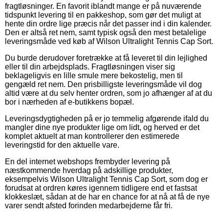
fragtløsninger. En favorit iblandt mange er på nuværende
tidspunkt levering til en pakkeshop, som gør det muligt at
hente din ordre lige præcis når det passer ind i din kalender.
Den er altså ret nem, samt typisk også den mest betalelige
leveringsmåde ved køb af Wilson Ultralight Tennis Cap Sort.
Du burde derudover foretrække at få leveret til din lejlighed
eller til din arbejdsplads. Fragtløsningen viser sig
beklageligvis en lille smule mere bekostelig, men til
gengæld ret nem. Den prisbilligste leveringsmåde vil dog
altid være at du selv henter ordren, som jo afhænger af at du
bor i nærheden af e-butikkens bopæl.
Leveringsdygtigheden på er jo temmelig afgørende ifald du
mangler dine nye produkter lige om lidt, og herved er det
komplet aktuelt at man kontrollerer den estimerede
leveringstid for den aktuelle vare.
En del internet webshops frembyder levering på
næstkommende hverdag på adskillige produkter,
eksempelvis Wilson Ultralight Tennis Cap Sort, som dog er
forudsat at ordren køres igennem tidligere end et fastsat
klokkeslæt, sådan at de har en chance for at nå at få de nye
varer sendt afsted forinden medarbejderne får fri.