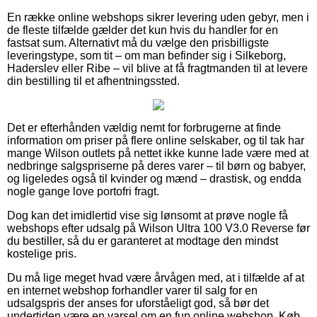
En række online webshops sikrer levering uden gebyr, men i
de fleste tilfælde gælder det kun hvis du handler for en
fastsat sum. Alternativt må du vælge den prisbilligste
leveringstype, som tit – om man befinder sig i Silkeborg,
Haderslev eller Ribe – vil blive at få fragtmanden til at levere
din bestilling til et afhentningssted.
Det er efterhånden vældig nemt for forbrugerne at finde
information om priser på flere online selskaber, og til tak har
mange Wilson outlets på nettet ikke kunne lade være med at
nedbringe salgspriserne på deres varer – til børn og babyer,
og ligeledes også til kvinder og mænd – drastisk, og endda
nogle gange love portofri fragt.
Dog kan det imidlertid vise sig lønsomt at prøve nogle få
webshops efter udsalg på Wilson Ultra 100 V3.0 Reverse før
du bestiller, så du er garanteret at modtage den mindst
kostelige pris.
Du må lige meget hvad være årvågen med, at i tilfælde af at
en internet webshop forhandler varer til salg for en
udsalgspris der anses for uforståeligt god, så bør det
undertiden være en varsel om en fup online webshop. Køb