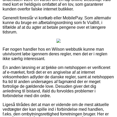
med kort er heldigvis omfattet af en lov, som garanterer
kunden overfor falske internet butikker.
Generelt foreslår vi kortkøb eller MobilePay. Som alternativ
kunne du bruge en afbetalingsordning som fx ViaBill, i
tilfælde af at du agter at betale pengene over et længere
tidsrum.
Før nogen handler hos en Wilson webbutik kunne man
utvivlsomt løbe igennem deres regler, men det er i reglen
ikke særlig interessant.
En anden løsning er at tjekke om netshoppen er verificeret
af e-mærket, fordi det er en angivelse af at internet
virksomheden adlyder de danske regler, samt at netshoppen
fra tid til anden undersøges af fagmænd der er meget
fortrolige de gældende love. Desuden giver det dig
anledning til bistand, ifald du forvoldes problemer i
forbindelse med din ordre.
Ligeså tilrådes det at man er vidende om de mest aktuelle
vedtægter der kan spille ind i forbindelse med handlen,
f.eks. den ombytningsrettighed forretningen bruger. Her er