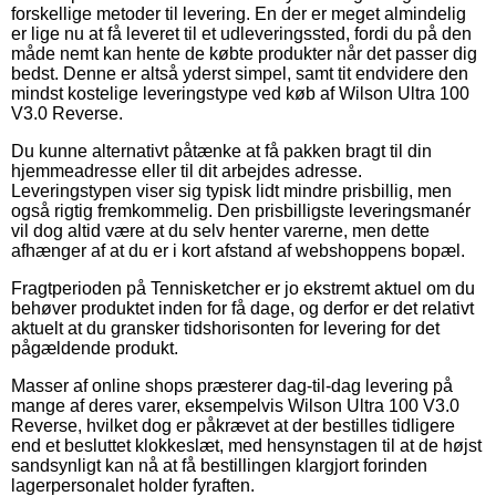
forskellige metoder til levering. En der er meget almindelig
er lige nu at få leveret til et udleveringssted, fordi du på den
måde nemt kan hente de købte produkter når det passer dig
bedst. Denne er altså yderst simpel, samt tit endvidere den
mindst kostelige leveringstype ved køb af Wilson Ultra 100
V3.0 Reverse.
Du kunne alternativt påtænke at få pakken bragt til din
hjemmeadresse eller til dit arbejdes adresse.
Leveringstypen viser sig typisk lidt mindre prisbillig, men
også rigtig fremkommelig. Den prisbilligste leveringsmanér
vil dog altid være at du selv henter varerne, men dette
afhænger af at du er i kort afstand af webshoppens bopæl.
Fragtperioden på Tennisketcher er jo ekstremt aktuel om du
behøver produktet inden for få dage, og derfor er det relativt
aktuelt at du gransker tidshorisonten for levering for det
pågældende produkt.
Masser af online shops præsterer dag-til-dag levering på
mange af deres varer, eksempelvis Wilson Ultra 100 V3.0
Reverse, hvilket dog er påkrævet at der bestilles tidligere
end et besluttet klokkeslæt, med hensynstagen til at de højst
sandsynligt kan nå at få bestillingen klargjort forinden
lagerpersonalet holder fyraften.