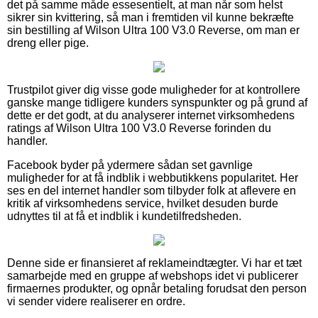
det på samme måde essesentielt, at man når som helst
sikrer sin kvittering, så man i fremtiden vil kunne bekræfte
sin bestilling af Wilson Ultra 100 V3.0 Reverse, om man er
dreng eller pige.
Trustpilot giver dig visse gode muligheder for at kontrollere
ganske mange tidligere kunders synspunkter og på grund af
dette er det godt, at du analyserer internet virksomhedens
ratings af Wilson Ultra 100 V3.0 Reverse forinden du
handler.
Facebook byder på ydermere sådan set gavnlige
muligheder for at få indblik i webbutikkens popularitet. Her
ses en del internet handler som tilbyder folk at aflevere en
kritik af virksomhedens service, hvilket desuden burde
udnyttes til at få et indblik i kundetilfredsheden.
Denne side er finansieret af reklameindtægter. Vi har et tæt
samarbejde med en gruppe af webshops idet vi publicerer
firmaernes produkter, og opnår betaling forudsat den person
vi sender videre realiserer en ordre.