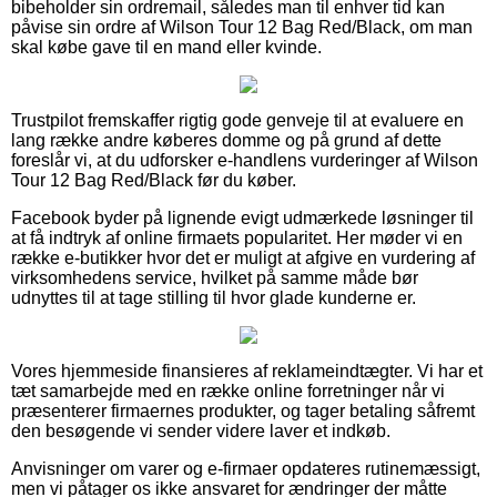
bibeholder sin ordremail, således man til enhver tid kan
påvise sin ordre af Wilson Tour 12 Bag Red/Black, om man
skal købe gave til en mand eller kvinde.
Trustpilot fremskaffer rigtig gode genveje til at evaluere en
lang række andre køberes domme og på grund af dette
foreslår vi, at du udforsker e-handlens vurderinger af Wilson
Tour 12 Bag Red/Black før du køber.
Facebook byder på lignende evigt udmærkede løsninger til
at få indtryk af online firmaets popularitet. Her møder vi en
række e-butikker hvor det er muligt at afgive en vurdering af
virksomhedens service, hvilket på samme måde bør
udnyttes til at tage stilling til hvor glade kunderne er.
Vores hjemmeside finansieres af reklameindtægter. Vi har et
tæt samarbejde med en række online forretninger når vi
præsenterer firmaernes produkter, og tager betaling såfremt
den besøgende vi sender videre laver et indkøb.
Anvisninger om varer og e-firmaer opdateres rutinemæssigt,
men vi påtager os ikke ansvaret for ændringer der måtte