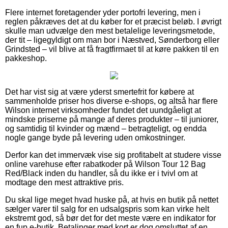
Flere internet foretagender yder portofri levering, men i
reglen påkræves det at du køber for et præcist beløb. I øvrigt
skulle man udvælge den mest betalelige leveringsmetode,
der tit – ligegyldigt om man bor i Næstved, Sønderborg eller
Grindsted – vil blive at få fragtfirmaet til at køre pakken til en
pakkeshop.
Det har vist sig at være yderst smertefrit for købere at
sammenholde priser hos diverse e-shops, og altså har flere
Wilson internet virksomheder fundet det uundgåeligt at
mindske priserne på mange af deres produkter – til juniorer,
og samtidig til kvinder og mænd – betragteligt, og endda
nogle gange byde på levering uden omkostninger.
Derfor kan det immervæk vise sig profitabelt at studere visse
online varehuse efter rabatkoder på Wilson Tour 12 Bag
Red/Black inden du handler, så du ikke er i tvivl om at
modtage den mest attraktive pris.
Du skal lige meget hvad huske på, at hvis en butik på nettet
sælger varer til salg for en udsalgspris som kan virke helt
ekstremt god, så bør det for det meste være en indikator for
en fup e-butik. Betalinger med kort er dog omsluttet af en