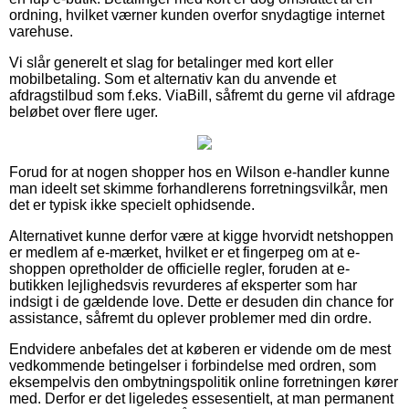
ordning, hvilket værner kunden overfor snydagtige internet
varehuse.
Vi slår generelt et slag for betalinger med kort eller
mobilbetaling. Som et alternativ kan du anvende et
afdragstilbud som f.eks. ViaBill, såfremt du gerne vil afdrage
beløbet over flere uger.
Forud for at nogen shopper hos en Wilson e-handler kunne
man ideelt set skimme forhandlerens forretningsvilkår, men
det er typisk ikke specielt ophidsende.
Alternativet kunne derfor være at kigge hvorvidt netshoppen
er medlem af e-mærket, hvilket er et fingerpeg om at e-
shoppen opretholder de officielle regler, foruden at e-
butikken lejlighedsvis revurderes af eksperter som har
indsigt i de gældende love. Dette er desuden din chance for
assistance, såfremt du oplever problemer med din ordre.
Endvidere anbefales det at køberen er vidende om de mest
vedkommende betingelser i forbindelse med ordren, som
eksempelvis den ombytningspolitik online forretningen kører
med. Derfor er det ligeledes essesentielt, at man permanent