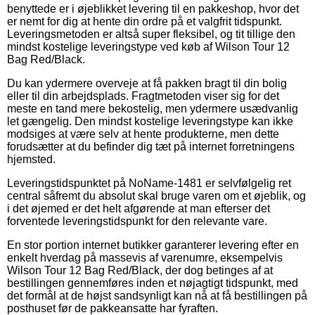
benyttede er i øjeblikket levering til en pakkeshop, hvor det
er nemt for dig at hente din ordre på et valgfrit tidspunkt.
Leveringsmetoden er altså super fleksibel, og tit tillige den
mindst kostelige leveringstype ved køb af Wilson Tour 12
Bag Red/Black.
Du kan ydermere overveje at få pakken bragt til din bolig
eller til din arbejdsplads. Fragtmetoden viser sig for det
meste en tand mere bekostelig, men ydermere usædvanlig
let gængelig. Den mindst kostelige leveringstype kan ikke
modsiges at være selv at hente produkterne, men dette
forudsætter at du befinder dig tæt på internet forretningens
hjemsted.
Leveringstidspunktet på NoName-1481 er selvfølgelig ret
central såfremt du absolut skal bruge varen om et øjeblik, og
i det øjemed er det helt afgørende at man efterser det
forventede leveringstidspunkt for den relevante vare.
En stor portion internet butikker garanterer levering efter en
enkelt hverdag på massevis af varenumre, eksempelvis
Wilson Tour 12 Bag Red/Black, der dog betinges af at
bestillingen gennemføres inden et nøjagtigt tidspunkt, med
det formål at de højst sandsynligt kan nå at få bestillingen på
posthuset før de pakkeansatte har fyraften.