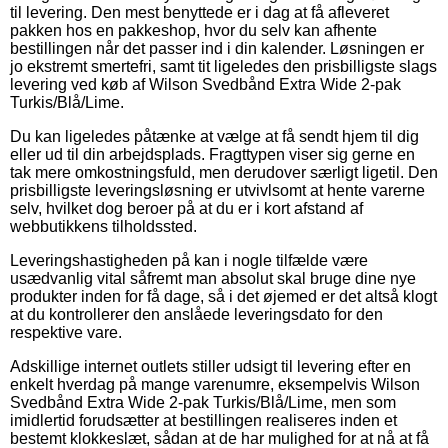
til levering. Den mest benyttede er i dag at få afleveret
pakken hos en pakkeshop, hvor du selv kan afhente
bestillingen når det passer ind i din kalender. Løsningen er
jo ekstremt smertefri, samt tit ligeledes den prisbilligste slags
levering ved køb af Wilson Svedbånd Extra Wide 2-pak
Turkis/Blå/Lime.
Du kan ligeledes påtænke at vælge at få sendt hjem til dig
eller ud til din arbejdsplads. Fragttypen viser sig gerne en
tak mere omkostningsfuld, men derudover særligt ligetil. Den
prisbilligste leveringsløsning er utvivlsomt at hente varerne
selv, hvilket dog beroer på at du er i kort afstand af
webbutikkens tilholdssted.
Leveringshastigheden på kan i nogle tilfælde være
usædvanlig vital såfremt man absolut skal bruge dine nye
produkter inden for få dage, så i det øjemed er det altså klogt
at du kontrollerer den anslåede leveringsdato for den
respektive vare.
Adskillige internet outlets stiller udsigt til levering efter en
enkelt hverdag på mange varenumre, eksempelvis Wilson
Svedbånd Extra Wide 2-pak Turkis/Blå/Lime, men som
imidlertid forudsætter at bestillingen realiseres inden et
bestemt klokkeslæt, sådan at de har mulighed for at nå at få