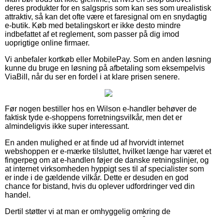
deres produkter for en salgspris som kan ses som urealistisk
attraktiv, så kan det ofte være et faresignal om en snydagtig
e-butik. Køb med betalingskort er ikke desto mindre
indbefattet af et reglement, som passer på dig imod
uoprigtige online firmaer.
Vi anbefaler kortkøb eller MobilePay. Som en anden løsning
kunne du bruge en løsning på afbetaling som eksempelvis
ViaBill, når du ser en fordel i at klare prisen senere.
Før nogen bestiller hos en Wilson e-handler behøver de
faktisk tyde e-shoppens forretningsvilkår, men det er
almindeligvis ikke super interessant.
En anden mulighed er at finde ud af hvorvidt internet
webshoppen er e-mærke tilsluttet, hvilket længe har været et
fingerpeg om at e-handlen føjer de danske retningslinjer, og
at internet virksomheden hyppigt ses til af specialister som
er inde i de gældende vilkår. Dette er desuden en god
chance for bistand, hvis du oplever udfordringer ved din
handel.
Dertil støtter vi at man er omhyggelig omkring de