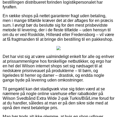
bestillingen distribueret forinden logistikpersonalet har
fyraften.
En række shops på nettet garanterer fragt uden betaling,
men i mange tilfælde kræver det at der aftages for en præcis
sum. I øvrigt bør du beslutte sig for den mest prisbevidste
metode til levering, der i de fleste tilfælde – uden hensyn til
om du er ved Roskilde, Hillerød eller Fredensborg – vil være
at få fragtmanden til at bringe din bestilling til en pakkeshop.
Det har vist sig at være ualmindeligt enkelt for alle og enhver
at prissammenligne hos forskellige netbutikker, og ergo har
en hel del Wilson internet shops set sig nødsaget til at
nedskære prisniveauet på produkterne – til børn, og
ligeledes til herrer og damer – drastisk, og endda nogle
gange byde på levering uden omkostninger.
Til gengæld kan det stadigvæk vise sig tiden værd at se
nærmere på nogle online varehuse efter rabatkoder på
Wilson Svedbånd Extra Wide 2-pak Turkis/Blå/Lime forud for
at du handler, således at man er på den sikre side med at
opnå den mest betalelige pris.
Man bør trods alt ikke glemme, at hvis en shop udlover