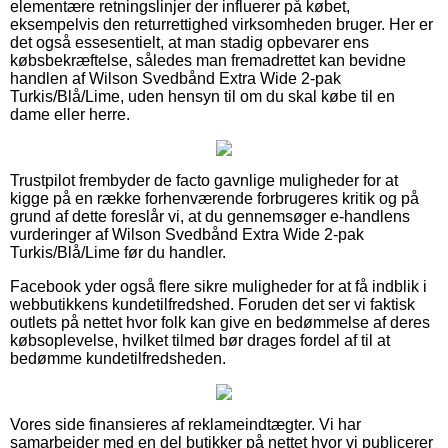
elementære retningslinjer der influerer på købet,
eksempelvis den returrettighed virksomheden bruger. Her er
det også essesentielt, at man stadig opbevarer ens
købsbekræftelse, således man fremadrettet kan bevidne
handlen af Wilson Svedbånd Extra Wide 2-pak
Turkis/Blå/Lime, uden hensyn til om du skal købe til en
dame eller herre.
Trustpilot frembyder de facto gavnlige muligheder for at
kigge på en række forhenværende forbrugeres kritik og på
grund af dette foreslår vi, at du gennemsøger e-handlens
vurderinger af Wilson Svedbånd Extra Wide 2-pak
Turkis/Blå/Lime før du handler.
Facebook yder også flere sikre muligheder for at få indblik i
webbutikkens kundetilfredshed. Foruden det ser vi faktisk
outlets på nettet hvor folk kan give en bedømmelse af deres
købsoplevelse, hvilket tilmed bør drages fordel af til at
bedømme kundetilfredsheden.
Vores side finansieres af reklameindtægter. Vi har
samarbejder med en del butikker på nettet hvor vi publicerer