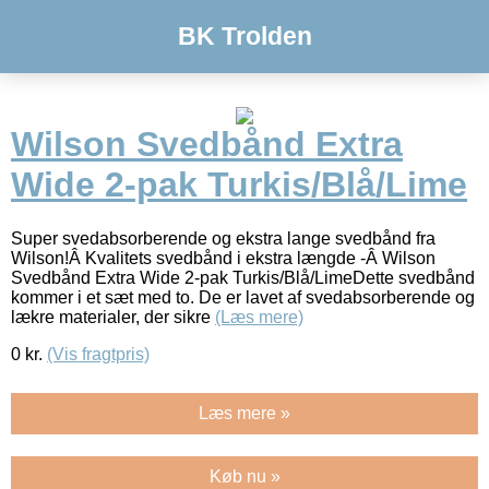
BK Trolden
Wilson Svedbånd Extra
Wide 2-pak Turkis/Blå/Lime
Super svedabsorberende og ekstra lange svedbånd fra
Wilson!Â Kvalitets svedbånd i ekstra længde -Â Wilson
Svedbånd Extra Wide 2-pak Turkis/Blå/LimeDette svedbånd
kommer i et sæt med to. De er lavet af svedabsorberende og
lækre materialer, der sikre
(Læs mere)
0
kr.
(Vis fragtpris)
Læs mere »
Køb nu »