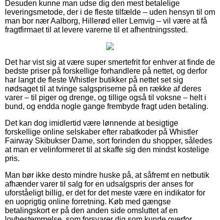
Desuden kunne man udse dig den mest betalelige
leveringsmetode, der i de fleste tilfælde – uden hensyn til om
man bor nær Aalborg, Hillerød eller Lemvig – vil være at få
fragtfirmaet til at levere varerne til et afhentningssted.
Det har vist sig at være super smertefrit for enhver at finde de
bedste priser på forskellige forhandlere på nettet, og derfor
har langt de fleste Whistler butikker på nettet set sig
nødsaget til at tvinge salgspriserne på en række af deres
varer – til piger og drenge, og tillige også til voksne – helt i
bund, og endda nogle gange frembyde fragt uden betaling.
Det kan dog imidlertid være lønnende at besigtige
forskellige online selskaber efter rabatkoder på Whistler
Fairway Skibukser Dame, sort forinden du shopper, således
at man er velinformeret til at skaffe sig den mindst kostelige
pris.
Man bør ikke desto mindre huske på, at såfremt en netbutik
afhænder varer til salg for en udsalgspris der anses for
uforståeligt billig, er det for det meste være en indikator for
en uoprigtig online forretning. Køb med gængse
betalingskort er på den anden side omsluttet af en
lovbestemmelse, som forsvarer dig som kunde overfor