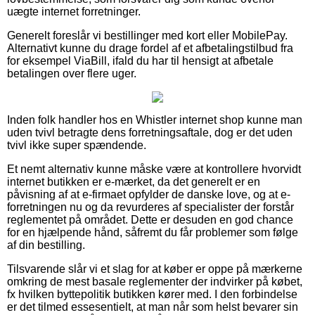
uægte internet forretninger.
Generelt foreslår vi bestillinger med kort eller MobilePay.
Alternativt kunne du drage fordel af et afbetalingstilbud fra
for eksempel ViaBill, ifald du har til hensigt at afbetale
betalingen over flere uger.
Inden folk handler hos en Whistler internet shop kunne man
uden tvivl betragte dens forretningsaftale, dog er det uden
tvivl ikke super spændende.
Et nemt alternativ kunne måske være at kontrollere hvorvidt
internet butikken er e-mærket, da det generelt er en
påvisning af at e-firmaet opfylder de danske love, og at e-
forretningen nu og da revurderes af specialister der forstår
reglementet på området. Dette er desuden en god chance
for en hjælpende hånd, såfremt du får problemer som følge
af din bestilling.
Tilsvarende slår vi et slag for at køber er oppe på mærkerne
omkring de mest basale reglementer der indvirker på købet,
fx hvilken byttepolitik butikken kører med. I den forbindelse
er det tilmed essesentielt, at man når som helst bevarer sin