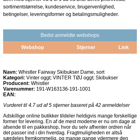
sortimentstørrelse, kundeservice, brugervenlighed,
betingelser, leveringsformer og betalingsmuligheder.
Bedst anmeldte webshops
Webshop
Stjerner
Link
Navn:
Whistler Fairway Skibukser Dame, sort
Kategori:
Vinter oggt; VINTER TØJ oggt; Skibukser
Producent:
Whistler
Varenummer:
191-W163136-191-1001
EAN:
Vurderet til
4.7
ud af 5 stjerner baseret på
42
anmeldelser
Adskillige online butikker tildeler heldigvis mange forskellige
former for levering. En af de mest moderne er nu om dage at
afsende til en pakkeshop, hvor du selv afhenter ordren når
det passer ind i din hverdag. Fragtmuligheden er altså
særdeles fremkommelig, og mange gange ydermere den