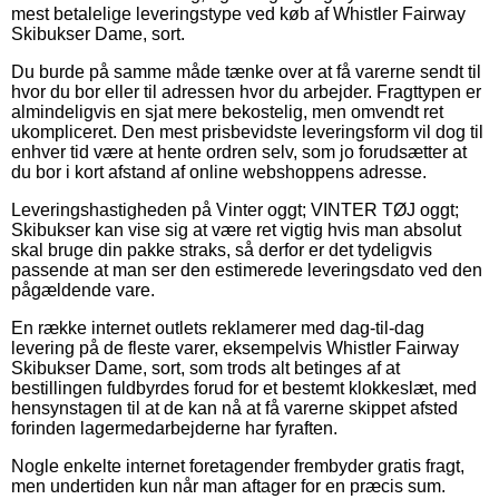
mest betalelige leveringstype ved køb af Whistler Fairway
Skibukser Dame, sort.
Du burde på samme måde tænke over at få varerne sendt til
hvor du bor eller til adressen hvor du arbejder. Fragttypen er
almindeligvis en sjat mere bekostelig, men omvendt ret
ukompliceret. Den mest prisbevidste leveringsform vil dog til
enhver tid være at hente ordren selv, som jo forudsætter at
du bor i kort afstand af online webshoppens adresse.
Leveringshastigheden på Vinter oggt; VINTER TØJ oggt;
Skibukser kan vise sig at være ret vigtig hvis man absolut
skal bruge din pakke straks, så derfor er det tydeligvis
passende at man ser den estimerede leveringsdato ved den
pågældende vare.
En række internet outlets reklamerer med dag-til-dag
levering på de fleste varer, eksempelvis Whistler Fairway
Skibukser Dame, sort, som trods alt betinges af at
bestillingen fuldbyrdes forud for et bestemt klokkeslæt, med
hensynstagen til at de kan nå at få varerne skippet afsted
forinden lagermedarbejderne har fyraften.
Nogle enkelte internet foretagender frembyder gratis fragt,
men undertiden kun når man aftager for en præcis sum.