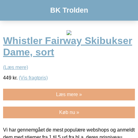
BK Trolden
Whistler Fairway Skibukser
Dame, sort
(Læs mere)
449
kr.
(Vis fragtpris)
Læs mere »
Køb nu »
Vi har gennemgået de mest populære webshops og anmeldt
dem med stjerner fra 1 til 5 ud fra bl.a. deres prisniveau,