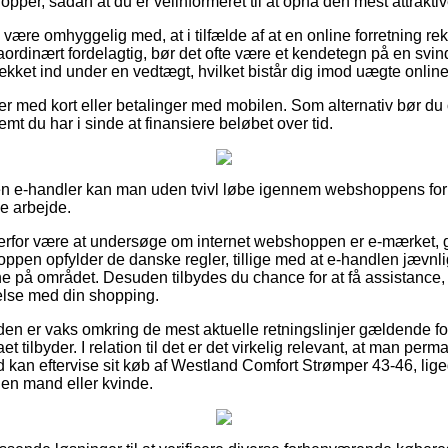
pper, sådan at du er velinformeret til at opnå den mest attraktiv
ære omhyggelig med, at i tilfælde af at en online forretning rek
ordinært fordelagtig, bør det ofte være et kendetegn på en svind
dækket ind under en vedtægt, hvilket bistår dig imod uægte onlin
ler med kort eller betalinger med mobilen. Som alternativ bør du
emt du har i sinde at finansiere beløbet over tid.
en e-handler kan man uden tvivl løbe igennem webshoppens forre
de arbejde.
rfor være at undersøge om internet webshoppen er e-mærket, gr
oppen opfylder de danske regler, tillige med at e-handlen jævnlig
e på området. Desuden tilbydes du chance for at få assistance, h
else med din shopping.
nden er vaks omkring de mest aktuelle retningslinjer gældende for
et tilbyder. I relation til det er det virkelig relevant, at man perm
d kan eftervise sit køb af Westland Comfort Strømper 43-46, lig
l en mand eller kvinde.