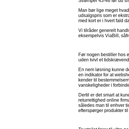
Strømper 43-46 før du sho
Man bør lige meget hvad v
udsalgspris som er ekstra
med kort er i hvert fald 
Vi tilråder generelt hand
eksempelvis ViaBill, såfr
Før nogen bestiller hos 
uden tvivl et tidskræven
En nem løsning kunne de
en indikator for at websh
kender til bestemmelsern
vanskeligheder i forbind
Dertil er det smart at ku
returrettighed online firma
således man til enhver ti
efterspørger produkter ti