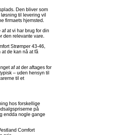
ejdsplads. Den bliver som
sning til levering vil
ine firmaets hjemsted.
f at vi har brug for din
or den relevante vare.
mfort Strømper 43-46,
 at de kan nå at få
get af at der aftages for
ypisk – uden hensyn til
rerne til et
ing hos forskellige
 udsalgspriserne på
 og endda nogle gange
 Westland Comfort