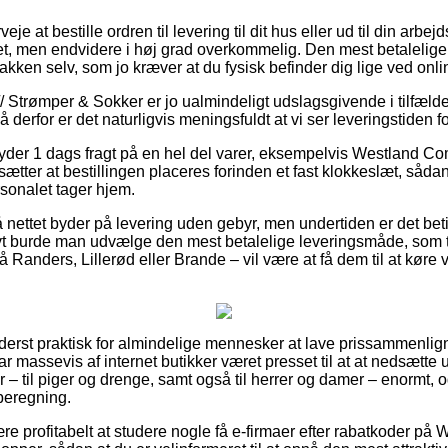
eje at bestille ordren til levering til dit hus eller ud til din arb
t, men endvidere i høj grad overkommelig. Den mest betalelige lø
akken selv, som jo kræver at du fysisk befinder dig lige ved onl
/ Strømper & Sokker er jo ualmindeligt udslagsgivende i tilfælde a
erfor er det naturligvis meningsfuldt at vi ser leveringstiden f
yder 1 dags fragt på en hel del varer, eksempelvis Westland Co
ætter at bestillingen placeres forinden et fast klokkeslæt, sådan
sonalet tager hjem.
å nettet byder på levering uden gebyr, men undertiden er det betin
vt burde man udvælge den mest betalelige leveringsmåde, som t
Randers, Lillerød eller Brande – vil være at få dem til at køre va
yderst praktisk for almindelige mennesker at lave prissammenlign
r massevis af internet butikker været presset til at at nedsætte
 – til piger og drenge, samt også til herrer og damer – enormt,
beregning.
re profitabelt at studere nogle få e-firmaer efter rabatkoder på