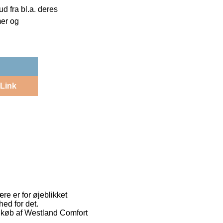
 fra bl.a. deres
mer og
Link
re er for øjeblikket
hed for det.
ed køb af Westland Comfort