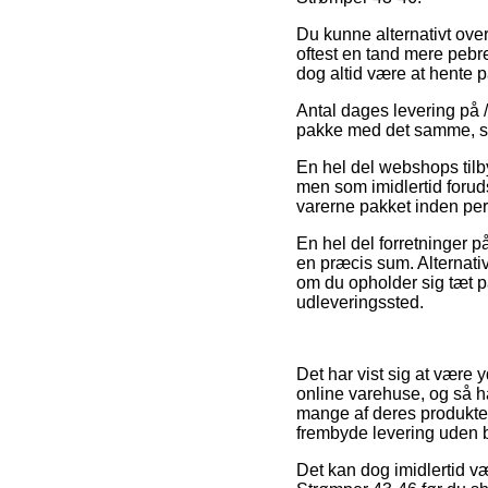
Du kunne alternativt overv
oftest en tand mere pebre
dog altid være at hente p
Antal dages levering på /
pakke med det samme, så d
En hel del webshops tilb
men som imidlertid foruds
varerne pakket inden per
En hel del forretninger p
en præcis sum. Alternati
om du opholder sig tæt på 
udleveringssted.
Det har vist sig at være 
online varehuse, og så ha
mange af deres produkter
frembyde levering uden 
Det kan dog imidlertid væ