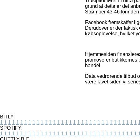
Trustpilot fører til ultra
grund af dette er det anb
Strømper 43-46 forinden
Facebook fremskaffer lige
Derudover er der faktisk
købsoplevelse, hvilket yd
Hjemmesiden finansieres
promoverer butikkernes 
handel.
Data vedrørende tilbud og
være lavet siden vi sene
BITLY:
1
1
1
1
1
1
1
1
1
1
1
1
1
1
1
1
1
1
1
1
1
1
1
1
1
1
1
1
1
1
1
1
1
1
SPOTIFY:
1
1
1
1
1
1
1
1
1
1
1
1
1
1
1
1
1
1
1
1
1
1
1
1
1
1
1
1
1
1
1
1
1
1
CUTTLY BIO: