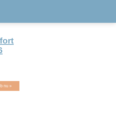
fort
6
b nu »