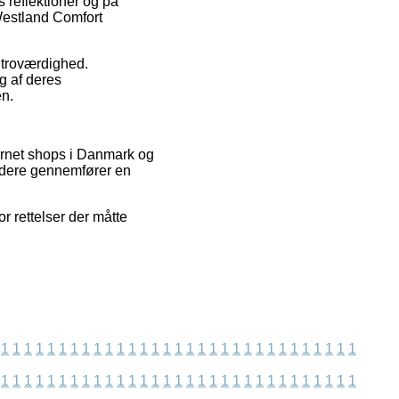
s reflektioner og på
 Westland Comfort
s troværdighed.
g af deres
en.
ernet shops i Danmark og
videre gennemfører en
r rettelser der måtte
1
1
1
1
1
1
1
1
1
1
1
1
1
1
1
1
1
1
1
1
1
1
1
1
1
1
1
1
1
1
1
1
1
1
1
1
1
1
1
1
1
1
1
1
1
1
1
1
1
1
1
1
1
1
1
1
1
1
1
1
1
1