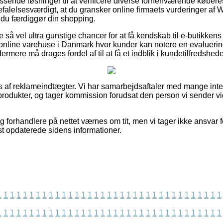
 passende løsninger til at verificere diverse forhenværende købere
efalelsesværdigt, at du gransker online firmaets vurderinger af
 du færdiggør din shopping.
 så vel ultra gunstige chancer for at få kendskab til e-butikken
 online varehuse i Danmark hvor kunder kan notere en evaluerin
ermere må drages fordel af til at få et indblik i kundetilfredshed
 af reklameindtægter. Vi har samarbejdsaftaler med mange int
produkter, og tager kommission forudsat den person vi sender 
 forhandlere på nettet værnes om tit, men vi tager ikke ansvar fo
st opdaterede sidens informationer.
1
1
1
1
1
1
1
1
1
1
1
1
1
1
1
1
1
1
1
1
1
1
1
1
1
1
1
1
1
1
1
1
1
1
1
1
1
1
1
1
1
1
1
1
1
1
1
1
1
1
1
1
1
1
1
1
1
1
1
1
1
1
1
1
1
1
1
1
1
1