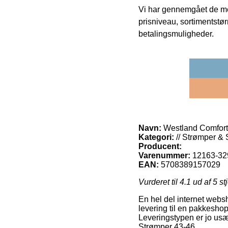
Vi har gennemgået de mes
prisniveau, sortimentstø
betalingsmuligheder.
Navn:
Westland Comfort
Kategori:
// Strømper & 
Producent:
Varenummer:
12163-32
EAN:
5708389157029
Vurderet til
4.1
ud af 5 st
En hel del internet websh
levering til en pakkeshop
Leveringstypen er jo usæd
Strømper 43-46.