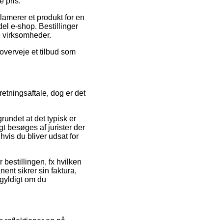
e pris.
lamerer et produkt for en
el e-shop. Bestillinger
e virksomheder.
 overveje et tilbud som
tningsaftale, dog er det
undet at det typisk er
t besøges af jurister der
vis du bliver udsat for
 bestillingen, fx hvilken
anent sikrer sin faktura,
egyldigt om du