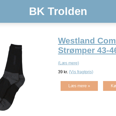
BK Trolden
Westland Com
Strømper 43-4
(Læs mere)
39
kr.
(Vis fragtpris)
Læs mere »
Kø