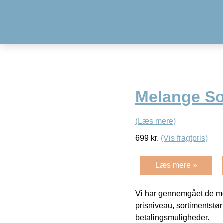
Melange So
(Læs mere)
699
kr.
(Vis fragtpris)
Læs mere »
Vi har gennemgået de mes
prisniveau, sortimentstø
betalingsmuligheder.