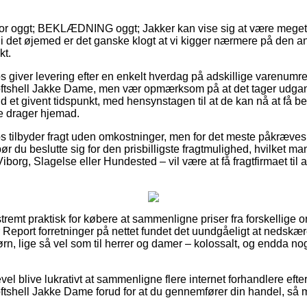
or oggt; BEKLÆDNING oggt; Jakker kan vise sig at være meget 
 i det øjemed er det ganske klogt at vi kigger nærmere på den a
t.
 giver levering efter en enkelt hverdag på adskillige varenum
ftshell Jakke Dame, men vær opmærksom på at det tager udgang
 et givent tidspunkt, med hensynstagen til at de kan nå at få bes
e drager hjemad.
 tilbyder fragt uden omkostninger, men for det meste påkræves d
ør du beslutte sig for den prisbilligste fragtmulighed, hvilket 
borg, Slagelse eller Hundested – vil være at få fragtfirmaet til at
tremt praktisk for købere at sammenligne priser fra forskellige o
eport forretninger på nettet fundet det uundgåeligt at nedskær
ørn, lige så vel som til herrer og damer – kolossalt, og endda n
evel blive lukrativt at sammenligne flere internet forhandlere ef
shell Jakke Dame forud for at du gennemfører din handel, så man 