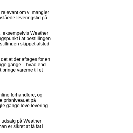
relevant om vi mangler
nslåede leveringstid på
re, eksempelvis Weather
spunkt i at bestillingen
tillingen skippet afsted
et at der aftages for en
mange gange – hvad end
 bringe varerne til et
nline forhandlere, og
e prisniveauet på
ogle gange love levering
ter udsalg på Weather
er sikret at få fat i