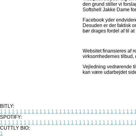
den grund stiller vi for
Softshell Jakke Dame for
Facebook yder endvidere 
Desuden er der faktisk o
bør drages fordel af til a
Websitet finansieres af 
virksomhedernes tilbud, o
Vejledning vedrørende ti
kan være udarbejdet side
BITLY:
1
1
1
1
1
1
1
1
1
1
1
1
1
1
1
1
1
1
1
1
1
1
1
1
1
1
1
1
1
1
1
1
1
1
SPOTIFY:
1
1
1
1
1
1
1
1
1
1
1
1
1
1
1
1
1
1
1
1
1
1
1
1
1
1
1
1
1
1
1
1
1
1
CUTTLY BIO:
1