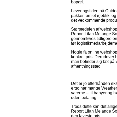
bopæl.
Leveringstiden på Outdo
pakken om et øjeblik, og
det vedkommende produk
Størstedelen af webshops
Report Lilan Melange So
gennemføres tidligere end
før logistikmedarbejdern
Nogle få online webshops
konkret pris. Derudover b
man befinder sig tæt på Vi
afhentningssted.
Det er jo efterhånden eks
ergo har mange Weather R
varerne – til babyer og b
uden betaling.
Trods dette kan det allig
Report Lilan Melange Soft
den laveste pris.