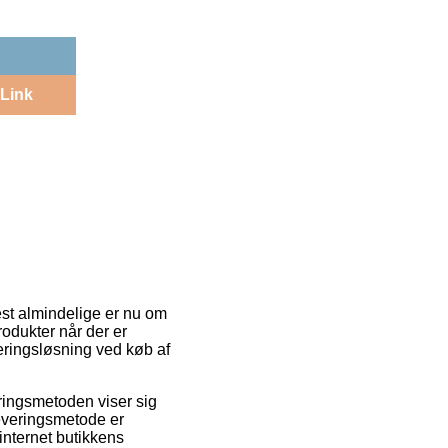
Link
mest almindelige er nu om
produkter når der er
veringsløsning ved køb af
eringsmetoden viser sig
leveringsmetode er
internet butikkens