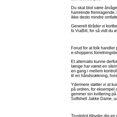
Du skal blot være årvåge
hamrende fremragende, bø
ikke desto mindre omfatte
Generelt tilråder vi kort
fx ViaBill, for så vidt du
Forud for at folk handler
e-shoppens forretningsbe
Et alternativ kunne derfo
længe har været en sikri
en gang i mellem kontroll
til en håndsrækning, hvis
Ydermere støtter vi at 
på ordren, for eksempel de
gemmer sin kvittering på
Softshell Jakke Dame, ua
Trustpilot tilbyder dig 