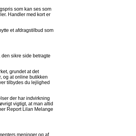
algspris som kan ses som
er. Handler med kort er
nytte et afdragstilbud som
 den sikre side betragte
ket, grundet at det
, og at online butikken
er tilbydes du lejlighed
ser der har indvirkning
vrigt vigtigt, at man altid
ther Report Lilan Melange
umenters meninger og af