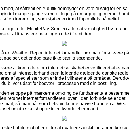
n med, at såfremt en e-butik frembyder en vare til salg for en s
r det mange gange være et tegn på en uoprigtig internet handl
t af en forordning, som støtter en imod fup outlets på nettet.
betalinger eller MobilePay. Som en alternativ mulighed bør du be
 ønsker at finansiere betalingen ude i fremtiden.
 på en Weather Report internet forhandler bør man for at være på
tingelser, det er dog bare ikke særlig spændende.
r være at kontrollere om internet selskabet er verificeret af e-mær
ng om at internet forhandleren følger de gældende danske regler
eres af specialister som er inde i vilkårene på området. Derudov
 du bliver udsat for besvær i processen med din bestilling.
kunden er oppe på mærkerne omkring de fundamentale bestemmel
n returret internet forhandleren lover. I den forbindelse er det i ø
 e-mail, så man når som helst vil kunne påvise handlen af Wea
nset om du skal shoppe til en kvinde eller mand.
en række habile muligheder for at evaluere adskillige andre kons