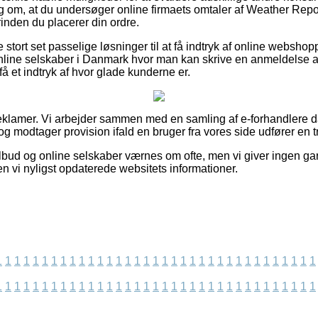
slag om, at du undersøger online firmaets omtaler af Weather Rep
inden du placerer din ordre.
stort set passelige løsninger til at få indtryk af online websho
nline selskaber i Danmark hvor man kan skrive en anmeldelse af d
t få et indtryk af hvor glade kunderne er.
reklamer. Vi arbejder sammen med en samling af e-forhandlere 
g modtager provision ifald en bruger fra vores side udfører en t
lbud og online selskaber værnes om ofte, men vi giver ingen gar
n vi nyligst opdaterede websitets informationer.
1
1
1
1
1
1
1
1
1
1
1
1
1
1
1
1
1
1
1
1
1
1
1
1
1
1
1
1
1
1
1
1
1
1
1
1
1
1
1
1
1
1
1
1
1
1
1
1
1
1
1
1
1
1
1
1
1
1
1
1
1
1
1
1
1
1
1
1
1
1