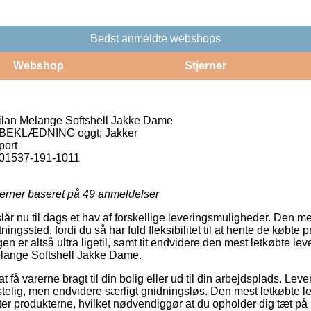
Bedst anmeldte webshops
Webshop
Stjerner
ilan Melange Softshell Jakke Dame
; BEKLÆDNING oggt; Jakker
port
01537-191-1011
jerner baseret på
49
anmeldelser
slår nu til dags et hav af forskellige leveringsmuligheder. Den 
tningssted, fordi du så har fuld fleksibilitet til at hente de købte 
en er altså ultra ligetil, samt tit endvidere den mest letkøbte le
lange Softshell Jakke Dame.
 få varerne bragt til din bolig eller ud til din arbejdsplads. Lev
telig, men endvidere særligt gnidningsløs. Den mest letkøbte 
ter produkterne, hvilket nødvendiggør at du opholder dig tæt på 