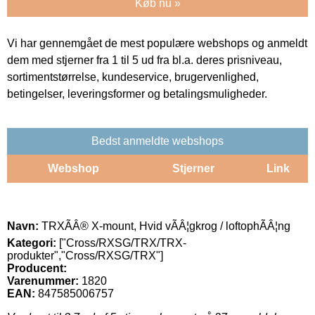
Køb nu »
Vi har gennemgået de mest populære webshops og anmeldt
dem med stjerner fra 1 til 5 ud fra bl.a. deres prisniveau,
sortimentstørrelse, kundeservice, brugervenlighed,
betingelser, leveringsformer og betalingsmuligheder.
Bedst anmeldte webshops
Webshop
Stjerner
Link
Navn:
TRXÃÂ® X-mount, Hvid vÃÂ¦gkrog / loftophÃÂ¦ng
Kategori:
["Cross/RXSG/TRX/TRX-
produkter","Cross/RXSG/TRX"]
Producent:
Varenummer:
1820
EAN:
847585006757