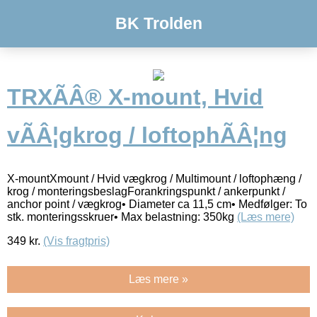
BK Trolden
TRXÃÂ® X-mount, Hvid
vÃÂ¦gkrog / loftophÃÂ¦ng
X-mountXmount / Hvid vægkrog / Multimount / loftophæng /
krog / monteringsbeslagForankringspunkt / ankerpunkt /
anchor point / vægkrog• Diameter ca 11,5 cm• Medfølger: To
stk. monteringsskruer• Max belastning: 350kg
(Læs mere)
349
kr.
(Vis fragtpris)
Læs mere »