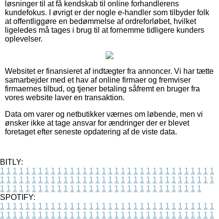
løsninger til at få kendskab til online forhandlerens
kundefokus. I øvrigt er der nogle e-handler som tilbyder folk
at offentliggøre en bedømmelse af ordreforløbet, hvilket
ligeledes må tages i brug til at fornemme tidligere kunders
oplevelser.
Websitet er finansieret af indtægter fra annoncer. Vi har tætte
samarbejder med et hav af online firmaer og fremviser
firmaernes tilbud, og tjener betaling såfremt en bruger fra
vores website laver en transaktion.
Data om varer og netbutikker værnes om løbende, men vi
ønsker ikke at tage ansvar for ændringer der er blevet
foretaget efter seneste opdatering af de viste data.
BITLY:
1
1
1
1
1
1
1
1
1
1
1
1
1
1
1
1
1
1
1
1
1
1
1
1
1
1
1
1
1
1
1
1
1
1
1
1
1
1
1
1
1
1
1
1
1
1
1
1
1
1
1
1
1
1
1
1
1
1
1
1
1
1
1
1
1
1
1
1
1
1
1
1
1
1
1
1
1
1
1
1
1
1
1
1
1
1
1
1
1
1
1
1
1
1
1
1
1
1
1
1
SPOTIFY:
1
1
1
1
1
1
1
1
1
1
1
1
1
1
1
1
1
1
1
1
1
1
1
1
1
1
1
1
1
1
1
1
1
1
1
1
1
1
1
1
1
1
1
1
1
1
1
1
1
1
1
1
1
1
1
1
1
1
1
1
1
1
1
1
1
1
1
1