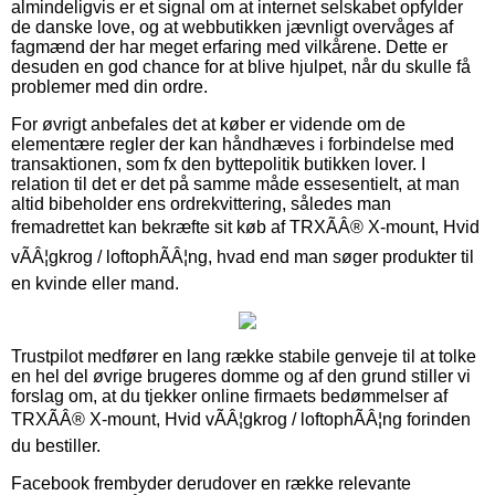
almindeligvis er et signal om at internet selskabet opfylder
de danske love, og at webbutikken jævnligt overvåges af
fagmænd der har meget erfaring med vilkårene. Dette er
desuden en god chance for at blive hjulpet, når du skulle få
problemer med din ordre.
For øvrigt anbefales det at køber er vidende om de
elementære regler der kan håndhæves i forbindelse med
transaktionen, som fx den byttepolitik butikken lover. I
relation til det er det på samme måde essesentielt, at man
altid bibeholder ens ordrekvittering, således man
fremadrettet kan bekræfte sit køb af TRXÃÂ® X-mount, Hvid
vÃÂ¦gkrog / loftophÃÂ¦ng, hvad end man søger produkter til
en kvinde eller mand.
Trustpilot medfører en lang række stabile genveje til at tolke
en hel del øvrige brugeres domme og af den grund stiller vi
forslag om, at du tjekker online firmaets bedømmelser af
TRXÃÂ® X-mount, Hvid vÃÂ¦gkrog / loftophÃÂ¦ng forinden
du bestiller.
Facebook frembyder derudover en række relevante