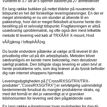
Vurderet til
3.7
ud af 5 stjerner baseret på
27
anmeldelser
En lang række butikker på nettet tildeler på nuværende
tidspunkt en hel del forskellige leveringsløsninger. En der er
meget almindelig er nu om stunder at afsende til en
pakkeshop, hvor det er meget fleksibelt at kunne hente din
bestilling på et selvvalgt tidspunkt. Fragtløsningen er altså
usædvanlig uproblematisk, og ofte også den mest letkøbte
metode til levering ved køb af TRXÃÂ® X-mount, Hvid
vÃÂ¦gkrog / loftophÃÂ¦ng.
Du burde endvidere påtænke at vælge at få leveret til din
privatbolig eller ud på din arbejdsplads. Metoden bliver
sædvanligvis en kende mere bekostelig, men derudover
særligt praktisk. Den billigste slags levering er uden tvivl at
hente produkterne selv, som dog kræver at du fysisk befinder
dig nær internet shoppens hjemsted.
Leveringsdygtigheden på ["Cross/RXSG/TRX/TRX-
produkter","Cross/RXSG/TRX"] er selvfølgelig ualmindeligt
bestemmende forudsat du mangler produkterne straks, og
med det formål er det jo væsentligt at vi gransker
tidshorisonten for levering ved den pågældende vare.
En lang række e-forretninger lover muligheden for dag-til-