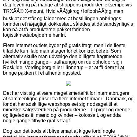
dag levering på mange af shoppens produkter, eksempelvis
TRXÃÂ® X-mount, Hvid vÃÂ¦gkrog / loftophÃÂ¦ng, men
husk at det står og falder med at bestillingen anbringes
forinden et nøjagtigt klokkeslæt, således at de sandsynligvis
kan nå at få produkterne pakket forinden
logistikmedarbejderne har fri.
Flere internet outlets byder på gratis fragt, men i de fleste
tilfælde kun ifald man aftager for et konkret beløb. Som
alternativ skulle man udvælge den billigste fragtmetode,
hvilket mange gange – uafhængig om du opholder sig i
Roskilde, Vordingborg eller Hinnerup – er at få dem til at
bringe pakken til et afhentningssted.
Det har vist sig at være meget smertefrit for internetbrugere
at sammenligne priser fra flere internet firmaer i Danmark, og
for det har adskillige webshops set sig nødsaget til at
mindske salgsværdien på produkterne – til piger og drenge,
og ligeledes til mænd og kvinder – kolossalt, og endda
nogle gange tilbyde gratis fragt.
Dog kan det trods alt blive smart at kigge forbi nogle