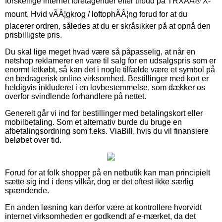
forskellige internet foretagender efter tilbud på TRXÃÂ® X-
mount, Hvid vÃÂ¦gkrog / loftophÃÂ¦ng forud for at du
placerer ordren, således at du er skråsikker på at opnå den
prisbilligste pris.
Du skal lige meget hvad være så påpasselig, at når en
netshop reklamerer en vare til salg for en udsalgspris som er
enormt letkøbt, så kan det i nogle tilfælde være et symbol på
en bedragerisk online virksomhed. Bestillinger med kort er
heldigvis inkluderet i en lovbestemmelse, som dækker os
overfor svindlende forhandlere på nettet.
Generelt går vi ind for bestillinger med betalingskort eller
mobilbetaling. Som et alternativ burde du bruge en
afbetalingsordning som f.eks. ViaBill, hvis du vil finansiere
beløbet over tid.
Forud for at folk shopper på en netbutik kan man principielt
sætte sig ind i dens vilkår, dog er det oftest ikke særlig
spændende.
En anden løsning kan derfor være at kontrollere hvorvidt
internet virksomheden er godkendt af e-mærket, da det