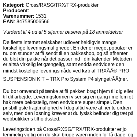
Kategori:
Cross/RXSG/TRX/TRX-produkter
Producent:
Varenummer:
1531
EAN:
847585006566
Vurderet til
4
ud af 5 stjerner baseret på
18
anmeldelser
De fleste internet selskaber udlover heldigvis mange
forskellige leveringsmuligheder. En der er meget populær er
nu om stunder at få sendt til en pakkeshop, og så afhenter
du blot din pakke når det passer ind i din kalender. Metoden
er altså virkelig let gængelig, samt endda endvidere den
mindst kostelige leveringsmåde ved køb af TRXÃÂ® PRO
SUSPENSION KIT – TRX Pro System P4 slyngetrÃÂ¦ner.
Du bør omvendt påtænke at få pakken bragt hjem til dig eller
til dit arbejde. Leveringsformen viser sig en gang i mellem et
hak mere bekostelig, men endvidere super simpel. Den
prisbilligste fragtmulighed vil dog altid være at hente ordren
selv, men den løsning kræver at du fysisk befinder dig tæt på
webbutikkens tilholdssted.
Leveringstiden på Cross/RXSG/TRX/TRX-produkter er jo
temmelig vigtig om du skal bruge varen inden for få dage, og