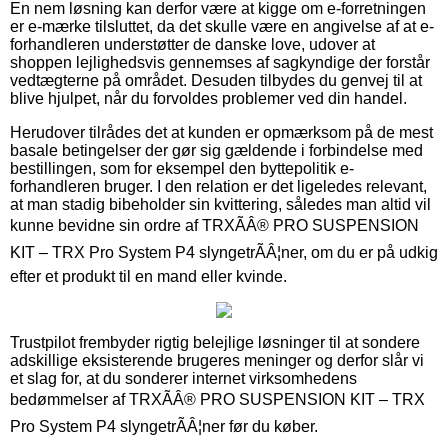
En nem løsning kan derfor være at kigge om e-forretningen
er e-mærke tilsluttet, da det skulle være en angivelse af at e-
forhandleren understøtter de danske love, udover at
shoppen lejlighedsvis gennemses af sagkyndige der forstår
vedtægterne på området. Desuden tilbydes du genvej til at
blive hjulpet, når du forvoldes problemer ved din handel.
Herudover tilrådes det at kunden er opmærksom på de mest
basale betingelser der gør sig gældende i forbindelse med
bestillingen, som for eksempel den byttepolitik e-
forhandleren bruger. I den relation er det ligeledes relevant,
at man stadig bibeholder sin kvittering, således man altid vil
kunne bevidne sin ordre af TRXÃÂ® PRO SUSPENSION
KIT – TRX Pro System P4 slyngetrÃÂ¦ner, om du er på udkig
efter et produkt til en mand eller kvinde.
Trustpilot frembyder rigtig belejlige løsninger til at sondere
adskillige eksisterende brugeres meninger og derfor slår vi
et slag for, at du sonderer internet virksomhedens
bedømmelser af TRXÃÂ® PRO SUSPENSION KIT – TRX
Pro System P4 slyngetrÃÂ¦ner før du køber.