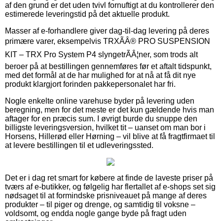
af den grund er det uden tvivl fornuftigt at du kontrollerer den
estimerede leveringstid på det aktuelle produkt.
Masser af e-forhandlere giver dag-til-dag levering på deres
primære varer, eksempelvis TRXÃÂ® PRO SUSPENSION
KIT – TRX Pro System P4 slyngetrÃÂ¦ner, som trods alt
beroer på at bestillingen gennemføres før et aftalt tidspunkt,
med det formål at de har mulighed for at nå at få dit nye
produkt klargjort forinden pakkepersonalet har fri.
Nogle enkelte online varehuse byder på levering uden
beregning, men for det meste er det kun gældende hvis man
aftager for en præcis sum. I øvrigt burde du snuppe den
billigste leveringsversion, hvilket tit – uanset om man bor i
Horsens, Hillerød eller Hørning – vil blive at få fragtfirmaet til
at levere bestillingen til et udleveringssted.
Det er i dag ret smart for købere at finde de laveste priser på
tværs af e-butikker, og følgelig har flertallet af e-shops set sig
nødsaget til at formindske prisniveauet på mange af deres
produkter – til piger og drenge, og samtidig til voksne –
voldsomt, og endda nogle gange byde på fragt uden