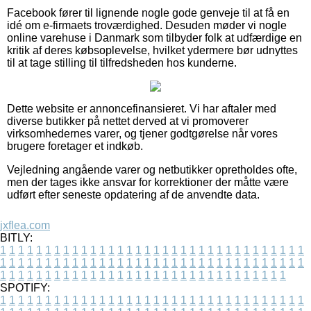
Facebook fører til lignende nogle gode genveje til at få en
idé om e-firmaets troværdighed. Desuden møder vi nogle
online varehuse i Danmark som tilbyder folk at udfærdige en
kritik af deres købsoplevelse, hvilket ydermere bør udnyttes
til at tage stilling til tilfredsheden hos kunderne.
Dette website er annoncefinansieret. Vi har aftaler med
diverse butikker på nettet derved at vi promoverer
virksomhedernes varer, og tjener godtgørelse når vores
brugere foretager et indkøb.
Vejledning angående varer og netbutikker opretholdes ofte,
men der tages ikke ansvar for korrektioner der måtte være
udført efter seneste opdatering af de anvendte data.
jxflea.com
BITLY:
1
1
1
1
1
1
1
1
1
1
1
1
1
1
1
1
1
1
1
1
1
1
1
1
1
1
1
1
1
1
1
1
1
1
1
1
1
1
1
1
1
1
1
1
1
1
1
1
1
1
1
1
1
1
1
1
1
1
1
1
1
1
1
1
1
1
1
1
1
1
1
1
1
1
1
1
1
1
1
1
1
1
1
1
1
1
1
1
1
1
1
1
1
1
1
1
1
1
1
1
SPOTIFY:
1
1
1
1
1
1
1
1
1
1
1
1
1
1
1
1
1
1
1
1
1
1
1
1
1
1
1
1
1
1
1
1
1
1