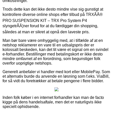
omkostninger.
Trods dette kan det ikke desto mindre vise sig gunstigt at
kontrollere diverse online shops efter tilbud på TRXÃÂ®
PRO SUSPENSION KIT – TRX Pro System P4
slyngetrÃÂ¦ner forud for at du færdiggør din shopping,
således at man er sikret at opnå den laveste pris.
Man bør bare være omhyggelig med, at i tilfælde af at en
netshop reklamerer en vare til en udsalgspris der er
kolossalt beskeden, kan det tit være et signal om en svindel
e-forhandler. Bestillinger med betalingskort er ikke desto
mindre omfavnet af en forordning, som begunstiger folk
overfor uoprigtige netshops.
Generelt anbefaler vi handler med kort eller MobilePay. Som
et alternativ burde du anvende en løsning som f.eks. ViaBill,
for så vidt du foretrækker at betale pengene i flere bidder.
Inden folk køber i en internet forhandler kan man de facto
kigge på dens handelsaftale, men det er naturligvis ikke
specielt ophidsende.