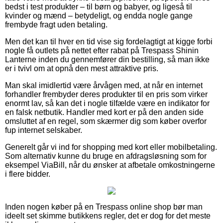
bedst i test produkter – til børn og babyer, og ligeså til
kvinder og mænd – betydeligt, og endda nogle gange
frembyde fragt uden betaling.
Men det kan til hver en tid vise sig fordelagtigt at kigge forbi
nogle få outlets på nettet efter rabat på Trespass Shinin
Lanterne inden du gennemfører din bestilling, så man ikke
er i tvivl om at opnå den mest attraktive pris.
Man skal imidlertid være årvågen med, at når en internet
forhandler frembyder deres produkter til en pris som virker
enormt lav, så kan det i nogle tilfælde være en indikator for
en falsk netbutik. Handler med kort er på den anden side
omsluttet af en regel, som skærmer dig som køber overfor
fup internet selskaber.
Generelt går vi ind for shopping med kort eller mobilbetaling.
Som alternativ kunne du bruge en afdragsløsning som for
eksempel ViaBill, når du ønsker at afbetale omkostningerne
i flere bidder.
Inden nogen køber på en Trespass online shop bør man
ideelt set skimme butikkens regler, det er dog for det meste