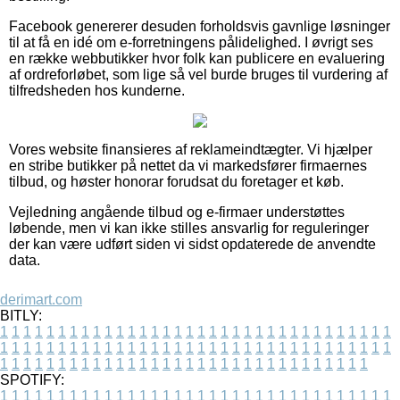
Facebook genererer desuden forholdsvis gavnlige løsninger
til at få en idé om e-forretningens pålidelighed. I øvrigt ses
en række webbutikker hvor folk kan publicere en evaluering
af ordreforløbet, som lige så vel burde bruges til vurdering af
tilfredsheden hos kunderne.
Vores website finansieres af reklameindtægter. Vi hjælper
en stribe butikker på nettet da vi markedsfører firmaernes
tilbud, og høster honorar forudsat du foretager et køb.
Vejledning angående tilbud og e-firmaer understøttes
løbende, men vi kan ikke stilles ansvarlig for reguleringer
der kan være udført siden vi sidst opdaterede de anvendte
data.
derimart.com
BITLY:
1
1
1
1
1
1
1
1
1
1
1
1
1
1
1
1
1
1
1
1
1
1
1
1
1
1
1
1
1
1
1
1
1
1
1
1
1
1
1
1
1
1
1
1
1
1
1
1
1
1
1
1
1
1
1
1
1
1
1
1
1
1
1
1
1
1
1
1
1
1
1
1
1
1
1
1
1
1
1
1
1
1
1
1
1
1
1
1
1
1
1
1
1
1
1
1
1
1
1
1
SPOTIFY:
1
1
1
1
1
1
1
1
1
1
1
1
1
1
1
1
1
1
1
1
1
1
1
1
1
1
1
1
1
1
1
1
1
1