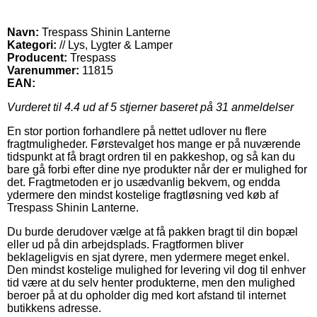
Navn:
Trespass Shinin Lanterne
Kategori:
// Lys, Lygter & Lamper
Producent:
Trespass
Varenummer:
11815
EAN:
Vurderet til
4.4
ud af 5 stjerner baseret på
31
anmeldelser
En stor portion forhandlere på nettet udlover nu flere
fragtmuligheder. Førstevalget hos mange er på nuværende
tidspunkt at få bragt ordren til en pakkeshop, og så kan du
bare gå forbi efter dine nye produkter når der er mulighed for
det. Fragtmetoden er jo usædvanlig bekvem, og endda
ydermere den mindst kostelige fragtløsning ved køb af
Trespass Shinin Lanterne.
Du burde derudover vælge at få pakken bragt til din bopæl
eller ud på din arbejdsplads. Fragtformen bliver
beklageligvis en sjat dyrere, men ydermere meget enkel.
Den mindst kostelige mulighed for levering vil dog til enhver
tid være at du selv henter produkterne, men den mulighed
beroer på at du opholder dig med kort afstand til internet
butikkens adresse.