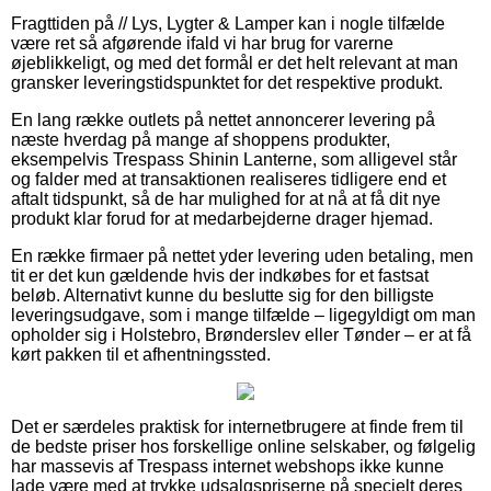
Fragttiden på // Lys, Lygter & Lamper kan i nogle tilfælde
være ret så afgørende ifald vi har brug for varerne
øjeblikkeligt, og med det formål er det helt relevant at man
gransker leveringstidspunktet for det respektive produkt.
En lang række outlets på nettet annoncerer levering på
næste hverdag på mange af shoppens produkter,
eksempelvis Trespass Shinin Lanterne, som alligevel står
og falder med at transaktionen realiseres tidligere end et
aftalt tidspunkt, så de har mulighed for at nå at få dit nye
produkt klar forud for at medarbejderne drager hjemad.
En række firmaer på nettet yder levering uden betaling, men
tit er det kun gældende hvis der indkøbes for et fastsat
beløb. Alternativt kunne du beslutte sig for den billigste
leveringsudgave, som i mange tilfælde – ligegyldigt om man
opholder sig i Holstebro, Brønderslev eller Tønder – er at få
kørt pakken til et afhentningssted.
Det er særdeles praktisk for internetbrugere at finde frem til
de bedste priser hos forskellige online selskaber, og følgelig
har massevis af Trespass internet webshops ikke kunne
lade være med at trykke udsalgspriserne på specielt deres