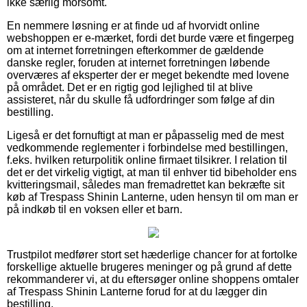
ikke særlig morsomt.
En nemmere løsning er at finde ud af hvorvidt online
webshoppen er e-mærket, fordi det burde være et fingerpeg
om at internet forretningen efterkommer de gældende
danske regler, foruden at internet forretningen løbende
overværes af eksperter der er meget bekendte med lovene
på området. Det er en rigtig god lejlighed til at blive
assisteret, når du skulle få udfordringer som følge af din
bestilling.
Ligeså er det fornuftigt at man er påpasselig med de mest
vedkommende reglementer i forbindelse med bestillingen,
f.eks. hvilken returpolitik online firmaet tilsikrer. I relation til
det er det virkelig vigtigt, at man til enhver tid bibeholder ens
kvitteringsmail, således man fremadrettet kan bekræfte sit
køb af Trespass Shinin Lanterne, uden hensyn til om man er
på indkøb til en voksen eller et barn.
Trustpilot medfører stort set hæderlige chancer for at fortolke
forskellige aktuelle brugeres meninger og på grund af dette
rekommanderer vi, at du eftersøger online shoppens omtaler
af Trespass Shinin Lanterne forud for at du lægger din
bestilling.