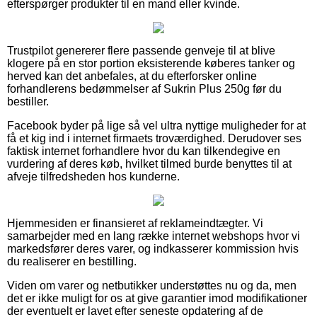
efterspørger produkter til en mand eller kvinde.
Trustpilot genererer flere passende genveje til at blive
klogere på en stor portion eksisterende køberes tanker og
herved kan det anbefales, at du efterforsker online
forhandlerens bedømmelser af Sukrin Plus 250g før du
bestiller.
Facebook byder på lige så vel ultra nyttige muligheder for at
få et kig ind i internet firmaets troværdighed. Derudover ses
faktisk internet forhandlere hvor du kan tilkendegive en
vurdering af deres køb, hvilket tilmed burde benyttes til at
afveje tilfredsheden hos kunderne.
Hjemmesiden er finansieret af reklameindtægter. Vi
samarbejder med en lang række internet webshops hvor vi
markedsfører deres varer, og indkasserer kommission hvis
du realiserer en bestilling.
Viden om varer og netbutikker understøttes nu og da, men
det er ikke muligt for os at give garantier imod modifikationer
der eventuelt er lavet efter seneste opdatering af de