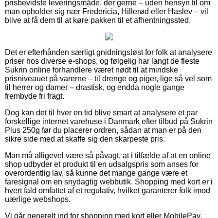
prisbevidste leveringsmåde, der gerne – uden hensyn til om
man opholder sig nær Fredericia, Hillerød eller Haslev – vil
blive at få dem til at køre pakken til et afhentningssted.
Det er efterhånden særligt gnidningsløst for folk at analysere
priser hos diverse e-shops, og følgelig har langt de fleste
Sukrin online forhandlere været nødt til at mindske
prisniveauet på varerne – til drenge og piger, lige så vel som
til herrer og damer – drastisk, og endda nogle gange
frembyde fri fragt.
Dog kan det til hver en tid blive smart at analysere et par
forskellige internet varehuse i Danmark efter tilbud på Sukrin
Plus 250g før du placerer ordren, sådan at man er på den
sikre side med at skaffe sig den skarpeste pris.
Man må alligevel være så påvagt, at i tilfælde af at en online
shop udbyder et produkt til en udsalgspris som anses for
overordentlig lav, så kunne det mange gange være et
faresignal om en snydagtig webbutik. Shopping med kort er i
hvert fald omfattet af et regulativ, hvilket garanterer folk imod
uærlige webshops.
Vi går generelt ind for shopping med kort eller MobilePay.