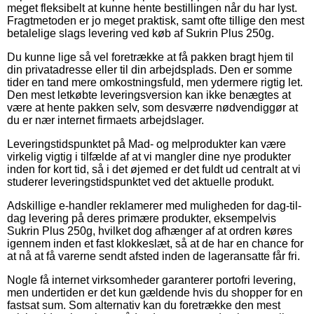
meget fleksibelt at kunne hente bestillingen når du har lyst.
Fragtmetoden er jo meget praktisk, samt ofte tillige den mest
betalelige slags levering ved køb af Sukrin Plus 250g.
Du kunne lige så vel foretrække at få pakken bragt hjem til
din privatadresse eller til din arbejdsplads. Den er somme
tider en tand mere omkostningsfuld, men ydermere rigtig let.
Den mest letkøbte leveringsversion kan ikke benægtes at
være at hente pakken selv, som desværre nødvendiggør at
du er nær internet firmaets arbejdslager.
Leveringstidspunktet på Mad- og melprodukter kan være
virkelig vigtig i tilfælde af at vi mangler dine nye produkter
inden for kort tid, så i det øjemed er det fuldt ud centralt at vi
studerer leveringstidspunktet ved det aktuelle produkt.
Adskillige e-handler reklamerer med muligheden for dag-til-
dag levering på deres primære produkter, eksempelvis
Sukrin Plus 250g, hvilket dog afhænger af at ordren køres
igennem inden et fast klokkeslæt, så at de har en chance for
at nå at få varerne sendt afsted inden de lageransatte får fri.
Nogle få internet virksomheder garanterer portofri levering,
men undertiden er det kun gældende hvis du shopper for en
fastsat sum. Som alternativ kan du foretrække den mest