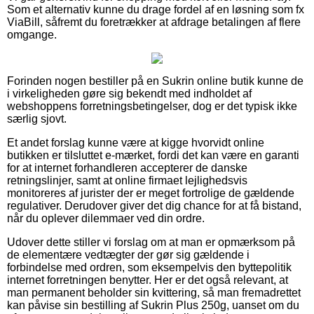
Som et alternativ kunne du drage fordel af en løsning som fx
ViaBill, såfremt du foretrækker at afdrage betalingen af flere
omgange.
Forinden nogen bestiller på en Sukrin online butik kunne de
i virkeligheden gøre sig bekendt med indholdet af
webshoppens forretningsbetingelser, dog er det typisk ikke
særlig sjovt.
Et andet forslag kunne være at kigge hvorvidt online
butikken er tilsluttet e-mærket, fordi det kan være en garanti
for at internet forhandleren accepterer de danske
retningslinjer, samt at online firmaet lejlighedsvis
monitoreres af jurister der er meget fortrolige de gældende
regulativer. Derudover giver det dig chance for at få bistand,
når du oplever dilemmaer ved din ordre.
Udover dette stiller vi forslag om at man er opmærksom på
de elementære vedtægter der gør sig gældende i
forbindelse med ordren, som eksempelvis den byttepolitik
internet forretningen benytter. Her er det også relevant, at
man permanent beholder sin kvittering, så man fremadrettet
kan påvise sin bestilling af Sukrin Plus 250g, uanset om du