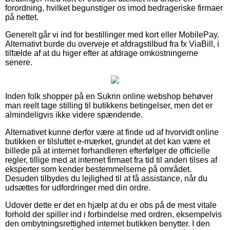
forordning, hvilket begunstiger os imod bedrageriske firmaer
på nettet.
Generelt går vi ind for bestillinger med kort eller MobilePay.
Alternativt burde du overveje et afdragstilbud fra fx ViaBill, i
tilfælde af at du higer efter at afdrage omkostningerne
senere.
Inden folk shopper på en Sukrin online webshop behøver
man reelt tage stilling til butikkens betingelser, men det er
almindeligvis ikke videre spændende.
Alternativet kunne derfor være at finde ud af hvorvidt online
butikken er tilsluttet e-mærket, grundet at det kan være et
billede på at internet forhandleren efterfølger de officielle
regler, tillige med at internet firmaet fra tid til anden tilses af
eksperter som kender bestemmelserne på området.
Desuden tilbydes du lejlighed til at få assistance, når du
udsættes for udfordringer med din ordre.
Udover dette er det en hjælp at du er obs på de mest vitale
forhold der spiller ind i forbindelse med ordren, eksempelvis
den ombytningsrettighed internet butikken benytter. I den