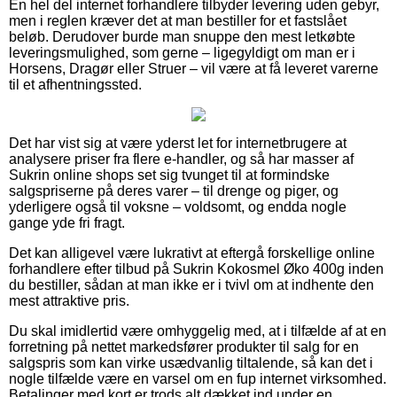
En hel del internet forhandlere tilbyder levering uden gebyr,
men i reglen kræver det at man bestiller for et fastslået
beløb. Derudover burde man snuppe den mest letkøbte
leveringsmulighed, som gerne – ligegyldigt om man er i
Horsens, Dragør eller Struer – vil være at få leveret varerne
til et afhentningssted.
Det har vist sig at være yderst let for internetbrugere at
analysere priser fra flere e-handler, og så har masser af
Sukrin online shops set sig tvunget til at formindske
salgspriserne på deres varer – til drenge og piger, og
yderligere også til voksne – voldsomt, og endda nogle
gange yde fri fragt.
Det kan alligevel være lukrativt at eftergå forskellige online
forhandlere efter tilbud på Sukrin Kokosmel Øko 400g inden
du bestiller, sådan at man ikke er i tvivl om at indhente den
mest attraktive pris.
Du skal imidlertid være omhyggelig med, at i tilfælde af at en
forretning på nettet markedsfører produkter til salg for en
salgspris som kan virke usædvanlig tiltalende, så kan det i
nogle tilfælde være en varsel om en fup internet virksomhed.
Betalinger med kort er trods alt dækket ind under en