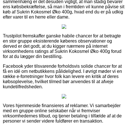
sammenhæng er det desuden vigtigt, at man stadig bevarer
ens købsbekræftelse, så man i fremtiden vil kunne påvise sit
køb af Sukrin Kokosmel Øko 400g, hvad end du er på udkig
efter varer til en herre eller dame.
Trustpilot fremskaffer ganske habile chancer for at betragte
en stor gruppe eksisterende køberes observationer og
derved er det godt, at du kigger nærmere på internet
virksomhedens ratings af Sukrin Kokosmel Øko 400g forud
for at du lægger din bestilling.
Facebook yder tilsvarende forholdsvis solide chancer for at
få en idé om netbutikkens pålidelighed. I øvrigt møder vi en
række e-forretninger hvor folk kan levere en kritik af deres
købsoplevelse, hvilket tilmed bør anvendes til at afveje
kundetilfredsheden.
Vores hjemmeside finansieres af reklamer. Vi samarbejder
med en gruppe online selskaber når vi fremviser
virksomhedernes tilbud, og tjener betaling i tilfælde af at de
personer vi sender videre fuldfører en transaktion.