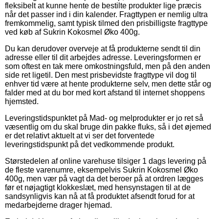
fleksibelt at kunne hente de bestilte produkter lige præcis
når det passer ind i din kalender. Fragttypen er nemlig ultra
fremkommelig, samt typisk tilmed den prisbilligste fragttype
ved køb af Sukrin Kokosmel Øko 400g.
Du kan derudover overveje at få produkterne sendt til din
adresse eller til dit arbejdes adresse. Leveringsformen er
som oftest en tak mere omkostningsfuld, men på den anden
side ret ligetil. Den mest prisbevidste fragttype vil dog til
enhver tid være at hente produkterne selv, men dette står og
falder med at du bor med kort afstand til internet shoppens
hjemsted.
Leveringstidspunktet på Mad- og melprodukter er jo ret så
væsentlig om du skal bruge din pakke fluks, så i det øjemed
er det relativt aktuelt at vi ser det forventede
leveringstidspunkt på det vedkommende produkt.
Størstedelen af online varehuse tilsiger 1 dags levering på
de fleste varenumre, eksempelvis Sukrin Kokosmel Øko
400g, men vær på vagt da det beroer på at ordren lægges
før et nøjagtigt klokkeslæt, med hensynstagen til at de
sandsynligvis kan nå at få produktet afsendt forud for at
medarbejderne drager hjemad.