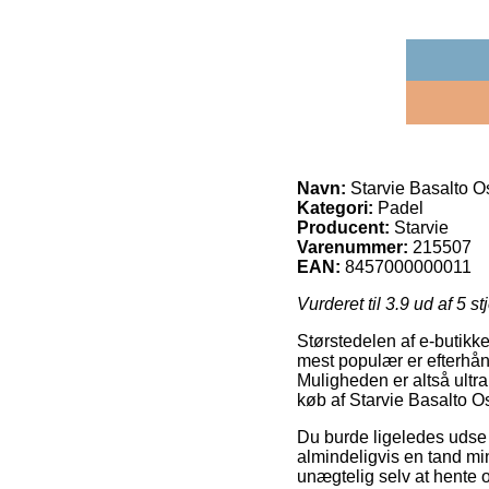
Navn:
Starvie Basalto Os
Kategori:
Padel
Producent:
Starvie
Varenummer:
215507
EAN:
8457000000011
Vurderet til
3.9
ud af 5 st
Størstedelen af e-butikker
mest populær er efterhån
Muligheden er altså ultra
køb af Starvie Basalto Os
Du burde ligeledes udse d
almindeligvis en tand mi
unægtelig selv at hente