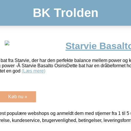
BK Trolden
Starvie Basalt
bat fra Starvie, der har den perfekte balance mellem power og
g power -Â Starvie Basalto OsirisDette bat har en dråbeformet
ttet en god
(Læs mere)
Køb nu »
t populære webshops og anmeldt dem med stjerner fra 1 til 5 ud
rrelse, kundeservice, brugervenlighed, betingelser, leveringsfor