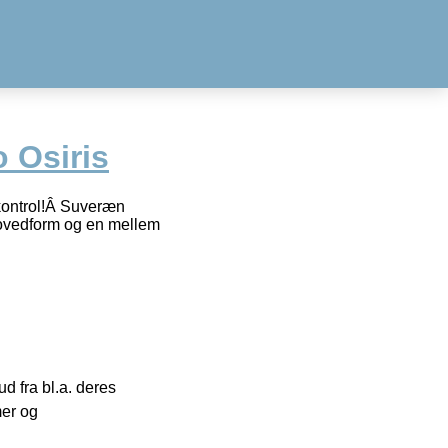
o Osiris
 kontrol!Â Suveræn
 hovedform og en mellem
 fra bl.a. deres
mer og