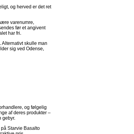
ligt, og herved er det ret
imære varenumre,
sendes før et angivent
et har fri.
. Alternativt skulle man
older sig ved Odense,
orhandlere, og følgelig
nge af deres produkter –
n gebyr.
d på Starvie Basalto
aktive pris.