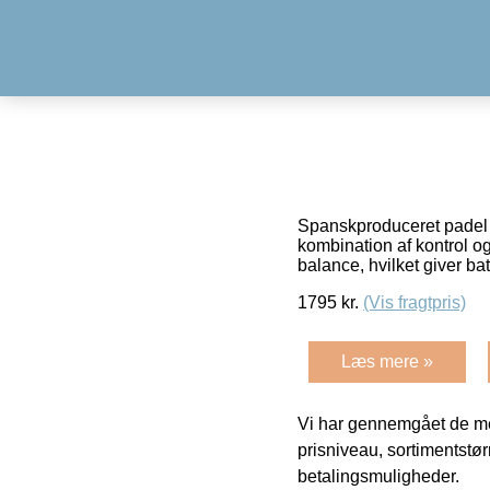
Spanskproduceret padel 
kombination af kontrol o
balance, hvilket giver ba
1795
kr.
(Vis fragtpris)
Læs mere »
Vi har gennemgået de mes
prisniveau, sortimentstø
betalingsmuligheder.