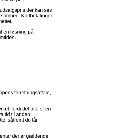
n udsalgspris der kan ses
ksomhed. Kortbetalinger
ettet.
af en løsning på
emtiden.
ppens forretningsaftale,
ket, fordi det ofte er en
a tid til anden
te, såfremt du får
enter der er gældende