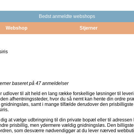
Bedst anmeldte webshops
Webshop
Stjerner
iris
jerner baseret på
47
anmeldelser
 udlover til alt held en lang række forskellige løsninger til leve
den afhentningssteder, hvor du så nemt kan hente din ordre præ
 gnidningsløs, samt i mange tilfælde derudover den prisbilligste
iris.
ig at vælge udbringning til din private bopæl eller til adressen
ndre prisbillig, men ydermere vældig gnidningsløs. Den billigst
 ordren, som desværre nødvendiggør at du lever nærved webbut