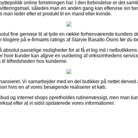
byttepolitik online forretningen har. I den forbindelse er det samt
itteringsmail, således man en anden gang kan eftervise sin best
m man leder efter et produkt til en mand eller kvinde.
bsolut fine genveje til at tyde en række forhenværende kunders 
r klogere på e-firmaets ratings af Starvie Basalto Osiris før du bes
absolut passelige muligheder for at få et kig ind i netbutikken
 hvor kunder kan afgive en vurdering af virksomhedens service
ng til tilfredsheden hos kunderne.
ansieret. Vi samarbejder med en del butikker på nettet derved a
ion hvis en af vores besøgende realiserer et køb.
lbud og internet shops opretholdes rutinemæssigt, men man kan i
ærksat efter at vi sidst opdaterede vores informationer.