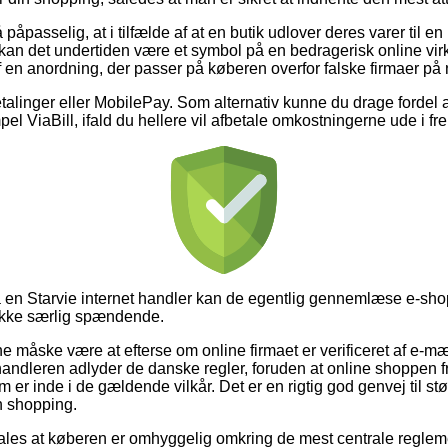
påpasselig, at i tilfælde af at en butik udlover deres varer til e
an det undertiden være et symbol på en bedragerisk online vir
af en anordning, der passer på køberen overfor falske firmaer på n
betalinger eller MobilePay. Som alternativ kunne du drage fordel 
el ViaBill, ifald du hellere vil afbetale omkostningerne ude i fr
på en Starvie internet handler kan de egentlig gennemlæse e-sho
 ikke særlig spændende.
ne måske være at efterse om online firmaet er verificeret af e-mær
rhandleren adlyder de danske regler, foruden at online shoppen fr
 er inde i de gældende vilkår. Det er en rigtig god genvej til støt
n shopping.
ales at køberen er omhyggelig omkring de mest centrale reglem