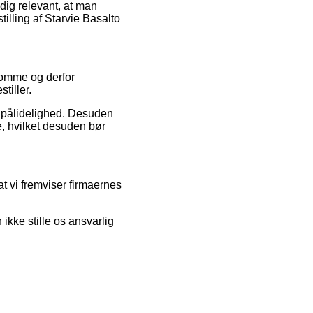
idig relevant, at man
illing af Starvie Basalto
domme og derfor
tiller.
s pålidelighed. Desuden
, hvilket desuden bør
t vi fremviser firmaernes
kke stille os ansvarlig