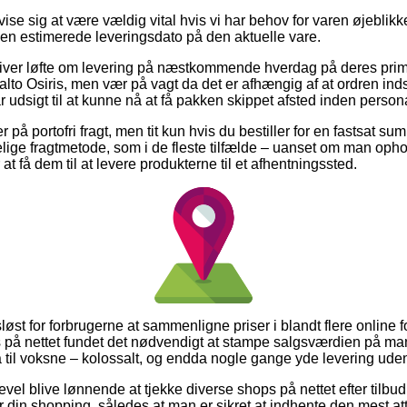
ise sig at være vældig vital hvis vi har behov for varen øjeblikke
r den estimerede leveringsdato på den aktuelle vare.
giver løfte om levering på næstkommende hverdag på deres pr
lto Osiris, men vær på vagt da det er afhængig af at ordren ind
 udsigt til at kunne nå at få pakken skippet afsted inden personal
 på portofri fragt, men tit kun hvis du bestiller for en fastsat sum
ige fragtmetode, som i de fleste tilfælde – uanset om man oph
 at få dem til at levere produkterne til et afhentningssted.
løst for forbrugerne at sammenligne priser i blandt flere online f
 på nettet fundet det nødvendigt at stampe salgsværdien på ma
å til voksne – kolossalt, og endda nogle gange yde levering ude
evel blive lønnende at tjekke diverse shops på nettet efter tilbu
 din shopping, således at man er sikret at indhente den mest attr