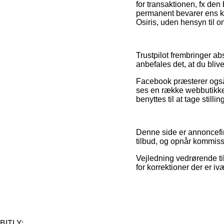
for transaktionen, fx den 
permanent bevarer ens kv
Osiris, uden hensyn til o
Trustpilot frembringer a
anbefales det, at du blive
Facebook præsterer også 
ses en række webbutikker
benyttes til at tage stilli
Denne side er annoncefin
tilbud, og opnår kommiss
Vejledning vedrørende ti
for korrektioner der er iv
BITLY: