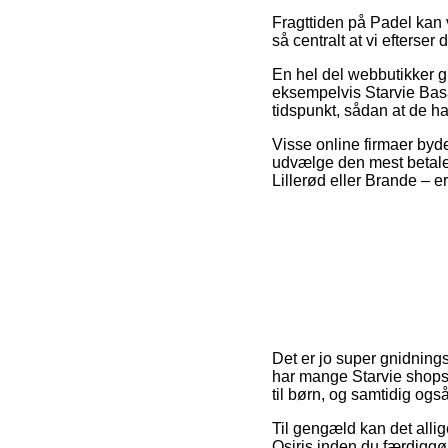
Fragttiden på Padel kan v
så centralt at vi efterse
En hel del webbutikker 
eksempelvis Starvie Basa
tidspunkt, sådan at de har
Visse online firmaer byder
udvælge den mest betalel
Lillerød eller Brande – er
Det er jo super gnidnings
har mange Starvie shops
til børn, og samtidig ogs
Til gengæld kan det allig
Osiris inden du færdiggør