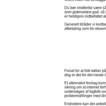
Du bør imidlertid være så 
som grænseløst god, så k
er heldigvis indbefattet 
Generelt tilråder vi kort
afbetaling som for eksemp
Forud for at folk køber 
dog er det for det meste
Et alternativt forslag kun
sikring om at internet fo
undersøges af fagfolk som
problemstillinger med di
Endvidere kan det anbef