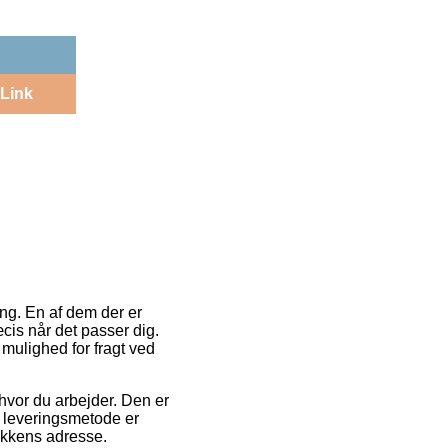
Link
ring. En af dem der er
cis når det passer dig.
 mulighed for fragt ved
 hvor du arbejder. Den er
e leveringsmetode er
ikkens adresse.