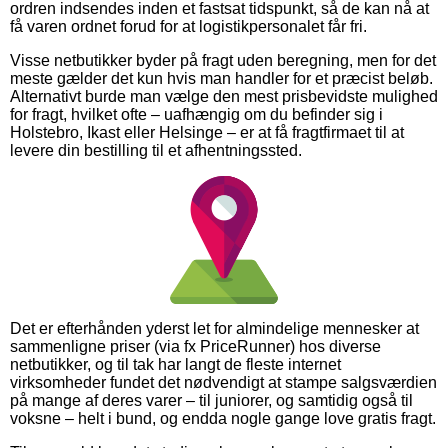
ordren indsendes inden et fastsat tidspunkt, så de kan nå at
få varen ordnet forud for at logistikpersonalet får fri.
Visse netbutikker byder på fragt uden beregning, men for det
meste gælder det kun hvis man handler for et præcist beløb.
Alternativt burde man vælge den mest prisbevidste mulighed
for fragt, hvilket ofte – uafhængig om du befinder sig i
Holstebro, Ikast eller Helsinge – er at få fragtfirmaet til at
levere din bestilling til et afhentningssted.
Det er efterhånden yderst let for almindelige mennesker at
sammenligne priser (via fx PriceRunner) hos diverse
netbutikker, og til tak har langt de fleste internet
virksomheder fundet det nødvendigt at stampe salgsværdien
på mange af deres varer – til juniorer, og samtidig også til
voksne – helt i bund, og endda nogle gange love gratis fragt.