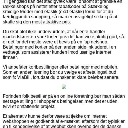
Til gengæld kan det stadigvæk være lønsomt at granske en
række shops på nettet efter rabatkoder på Stærke og
smidige fødder med elastik (excl elastik) forud for at du
færdiggør din shopping, så man er usvigeligt sikker på at
skaffe sig den mest attraktive pris.
Du skal blot ikke undervurdere, at når en e-handler
markedsfører en vare for en pris der kan virke utrolig god, så
er det for det meste være et bevis på en fup netshop.
Betalinger med kort er på den anden side inkluderet i en
vedtægt, som assisterer kunden imod uærlige internet
firmaer.
Vi anbefaler kortbestillinger eller betalinger med mobilen.
Som en anden løsning bør du vælge et afbetalingstilbud
som fx ViaBill, forudsat du ønsker at klare beløbet senere.
Forinden folk bestiller på en online forretning bør man sådan
set tage stilling til shoppens betingelser, men det er uden
tvivl et omfattende projekt.
Et alternativ kunne derfor være at tjekke om internet
webshoppen er godkendt af e-mærket, eftersom det typisk er
en tilkendegivelse af at webbutikken overholder de danske