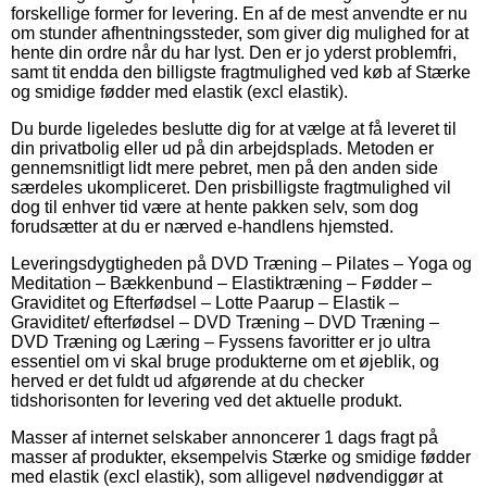
forskellige former for levering. En af de mest anvendte er nu
om stunder afhentningssteder, som giver dig mulighed for at
hente din ordre når du har lyst. Den er jo yderst problemfri,
samt tit endda den billigste fragtmulighed ved køb af Stærke
og smidige fødder med elastik (excl elastik).
Du burde ligeledes beslutte dig for at vælge at få leveret til
din privatbolig eller ud på din arbejdsplads. Metoden er
gennemsnitligt lidt mere pebret, men på den anden side
særdeles ukompliceret. Den prisbilligste fragtmulighed vil
dog til enhver tid være at hente pakken selv, som dog
forudsætter at du er nærved e-handlens hjemsted.
Leveringsdygtigheden på DVD Træning – Pilates – Yoga og
Meditation – Bækkenbund – Elastiktræning – Fødder –
Graviditet og Efterfødsel – Lotte Paarup – Elastik –
Graviditet/ efterfødsel – DVD Træning – DVD Træning –
DVD Træning og Læring – Fyssens favoritter er jo ultra
essentiel om vi skal bruge produkterne om et øjeblik, og
herved er det fuldt ud afgørende at du checker
tidshorisonten for levering ved det aktuelle produkt.
Masser af internet selskaber annoncerer 1 dags fragt på
masser af produkter, eksempelvis Stærke og smidige fødder
med elastik (excl elastik), som alligevel nødvendiggør at