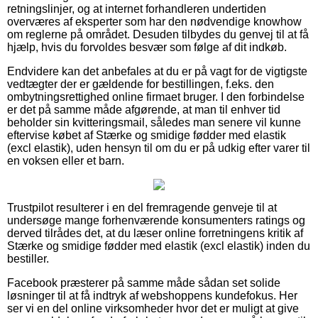
retningslinjer, og at internet forhandleren undertiden
overværes af eksperter som har den nødvendige knowhow
om reglerne på området. Desuden tilbydes du genvej til at få
hjælp, hvis du forvoldes besvær som følge af dit indkøb.
Endvidere kan det anbefales at du er på vagt for de vigtigste
vedtægter der er gældende for bestillingen, f.eks. den
ombytningsrettighed online firmaet bruger. I den forbindelse
er det på samme måde afgørende, at man til enhver tid
beholder sin kvitteringsmail, således man senere vil kunne
eftervise købet af Stærke og smidige fødder med elastik
(excl elastik), uden hensyn til om du er på udkig efter varer til
en voksen eller et barn.
Trustpilot resulterer i en del fremragende genveje til at
undersøge mange forhenværende konsumenters ratings og
derved tilrådes det, at du læser online forretningens kritik af
Stærke og smidige fødder med elastik (excl elastik) inden du
bestiller.
Facebook præsterer på samme måde sådan set solide
løsninger til at få indtryk af webshoppens kundefokus. Her
ser vi en del online virksomheder hvor det er muligt at give