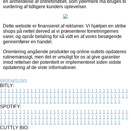
en anmeldelse af ordreforløbet, som ydermere må bruges til
vurdering af tidligere kunders oplevelser.
Dette website er finansieret af reklamer. Vi hjælper en stribe
shops på nettet derved at vi præsenterer forretningernes
varer, og opnår betaling for så vidt en af vores besøgende
gennemfører en handel.
Orientering angående produkter og online outlets opdateres
rutinemæssigt, men det er umuligt for os at give garantier
imod rettelser der potentielt er implementeret siden sidste
opdatering af de viste informationer.
derimart.com
BITLY:
1
1
1
1
1
1
1
1
1
1
1
1
1
1
1
1
1
1
1
1
1
1
1
1
1
1
1
1
1
1
1
1
1
1
1
1
1
1
1
1
1
1
1
1
1
1
1
1
1
1
1
1
1
1
1
1
1
1
1
1
1
1
1
1
1
1
1
1
1
1
1
1
1
1
1
1
1
1
1
1
1
1
1
1
1
1
1
1
1
1
1
1
1
1
1
1
1
1
1
1
SPOTIFY:
1
1
1
1
1
1
1
1
1
1
1
1
1
1
1
1
1
1
1
1
1
1
1
1
1
1
1
1
1
1
1
1
1
1
1
1
1
1
1
1
1
1
1
1
1
1
1
1
1
1
1
1
1
1
1
1
1
1
1
1
1
1
1
1
1
1
1
1
1
1
1
1
1
1
1
1
1
1
1
1
1
1
1
1
1
1
1
1
1
1
1
1
1
1
1
1
1
1
1
1
CUTTLY BIO: