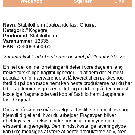
Webshop
Stjerner
Link
Navn:
Stabilotherm Jagtpande fast, Original
Kategori:
// Kogegrej
Producent:
Stabilotherm
Varenummer:
12335
EAN:
7340088500973
Vurderet til
4.1
ud af 5 stjerner baseret på
28
anmeldelser
En hel del online forretninger tildeler i vore dage en lang
række forskellige fragtmuligheder. En af dem der er mest
populær er for nærværende at få leveret til en pakkeshop,
fordi du på den måde nemt kan hente produkterne når du har
tid. Fragtformen er jo særligt let, og endda også den mindst
kostelige fragtmetode ved køb af Stabilotherm Jagtpande
fast, Original.
Du kan på samme måde vælge at bestille ordren til levering
hjem til dig eller til hvor du arbejder. Fragttypen bliver
uheldigvis en anelse mindre prisbillig, men ydermere
ekstremt let gængelig. Den mindst kostelige leveringstype
kan ikke modsiges at være at hente produkterne selv, men