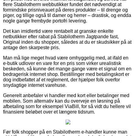
flere Stabilotherm webbutikker fundet det nødvendigt at
formindske prisniveauet på deres produkter – til drenge og
piger, og tillige også til damer og herrer – drastisk, og endda
nogle gange frembyde portofri levering.
Det kan imidlertid være rentabelt at granske enkelte
netbutikker efter rabat på Stabilotherm Jagtpande fast,
Original inden du shopper, således at du er skudsikker på at
antage den skarpeste pris.
Man må lige meget hvad være omhyggelig med, at ifald en
e-butik udlover en vare for en pris som virker urealistisk
beskeden, så kunne det mange gange være et signal om en
bedragerisk internet shop. Bestillinger med betalingskort er
dog indbefattet af et reglement, der hjælper folk overfor
snydagtige internet varehuse.
Generelt anbefaler vi handler med kort eller betalinger med
mobilen. Som alternativ kan du overveje en løsning på
afbetaling som for eksempel ViaBill, for så vidt du hellere vil
finansiere beløbet over et længere tidsrum.
Før folk shopper på en Stabilotherm e-handler kunne man