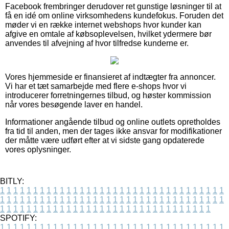
Facebook frembringer derudover ret gunstige løsninger til at
få en idé om online virksomhedens kundefokus. Foruden det
møder vi en række internet webshops hvor kunder kan
afgive en omtale af købsoplevelsen, hvilket ydermere bør
anvendes til afvejning af hvor tilfredse kunderne er.
Vores hjemmeside er finansieret af indtægter fra annoncer.
Vi har et tæt samarbejde med flere e-shops hvor vi
introducerer forretningernes tilbud, og høster kommission
når vores besøgende laver en handel.
Informationer angående tilbud og online outlets opretholdes
fra tid til anden, men der tages ikke ansvar for modifikationer
der måtte være udført efter at vi sidste gang opdaterede
vores oplysninger.
BITLY:
1
1
1
1
1
1
1
1
1
1
1
1
1
1
1
1
1
1
1
1
1
1
1
1
1
1
1
1
1
1
1
1
1
1
1
1
1
1
1
1
1
1
1
1
1
1
1
1
1
1
1
1
1
1
1
1
1
1
1
1
1
1
1
1
1
1
1
1
1
1
1
1
1
1
1
1
1
1
1
1
1
1
1
1
1
1
1
1
1
1
1
1
1
1
1
1
1
1
1
1
SPOTIFY:
1
1
1
1
1
1
1
1
1
1
1
1
1
1
1
1
1
1
1
1
1
1
1
1
1
1
1
1
1
1
1
1
1
1