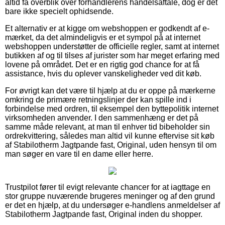
altid få overblik over forhandlerens handelsaftale, dog er det
bare ikke specielt ophidsende.
Et alternativ er at kigge om webshoppen er godkendt af e-
mærket, da det almindeligvis er et sympol på at internet
webshoppen understøtter de officielle regler, samt at internet
butikken af og til tilses af jurister som har meget erfaring med
lovene på området. Det er en rigtig god chance for at få
assistance, hvis du oplever vanskeligheder ved dit køb.
For øvrigt kan det være til hjælp at du er oppe på mærkerne
omkring de primære retningslinjer der kan spille ind i
forbindelse med ordren, til eksempel den byttepolitik internet
virksomheden anvender. I den sammenhæng er det på
samme måde relevant, at man til enhver tid bibeholder sin
ordrekvittering, således man altid vil kunne eftervise sit køb
af Stabilotherm Jagtpande fast, Original, uden hensyn til om
man søger en vare til en dame eller herre.
Trustpilot fører til evigt relevante chancer for at iagttage en
stor gruppe nuværende brugeres meninger og af den grund
er det en hjælp, at du undersøger e-handlens anmeldelser af
Stabilotherm Jagtpande fast, Original inden du shopper.