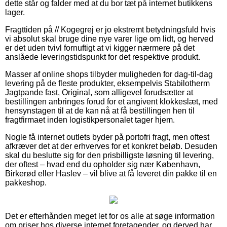
dette står og falder med at du bor tæt på internet butikkens
lager.
Fragttiden på // Kogegrej er jo ekstremt betydningsfuld hvis
vi absolut skal bruge dine nye varer lige om lidt, og herved
er det uden tvivl fornuftigt at vi kigger nærmere på det
anslåede leveringstidspunkt for det respektive produkt.
Masser af online shops tilbyder muligheden for dag-til-dag
levering på de fleste produkter, eksempelvis Stabilotherm
Jagtpande fast, Original, som alligevel forudsætter at
bestillingen anbringes forud for et angivent klokkeslæt, med
hensynstagen til at de kan nå at få bestillingen hen til
fragtfirmaet inden logistikpersonalet tager hjem.
Nogle få internet outlets byder på portofri fragt, men oftest
afkræver det at der erhverves for et konkret beløb. Desuden
skal du beslutte sig for den prisbilligste løsning til levering,
der oftest – hvad end du opholder sig nær København,
Birkerød eller Haslev – vil blive at få leveret din pakke til en
pakkeshop.
Det er efterhånden meget let for os alle at søge information
om priser hos diverse internet foretagender, og derved har