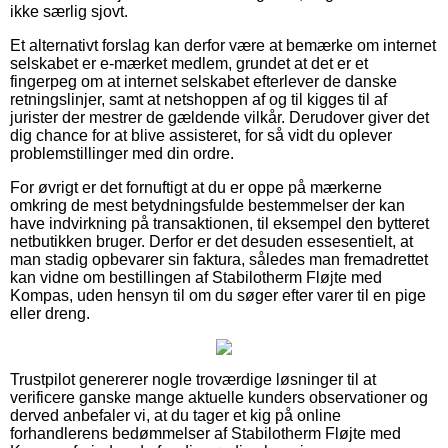
ikke særlig sjovt.
Et alternativt forslag kan derfor være at bemærke om internet
selskabet er e-mærket medlem, grundet at det er et
fingerpeg om at internet selskabet efterlever de danske
retningslinjer, samt at netshoppen af og til kigges til af
jurister der mestrer de gældende vilkår. Derudover giver det
dig chance for at blive assisteret, for så vidt du oplever
problemstillinger med din ordre.
For øvrigt er det fornuftigt at du er oppe på mærkerne
omkring de mest betydningsfulde bestemmelser der kan
have indvirkning på transaktionen, til eksempel den bytteret
netbutikken bruger. Derfor er det desuden essesentielt, at
man stadig opbevarer sin faktura, således man fremadrettet
kan vidne om bestillingen af Stabilotherm Fløjte med
Kompas, uden hensyn til om du søger efter varer til en pige
eller dreng.
Trustpilot genererer nogle troværdige løsninger til at
verificere ganske mange aktuelle kunders observationer og
derved anbefaler vi, at du tager et kig på online
forhandlerens bedømmelser af Stabilotherm Fløjte med