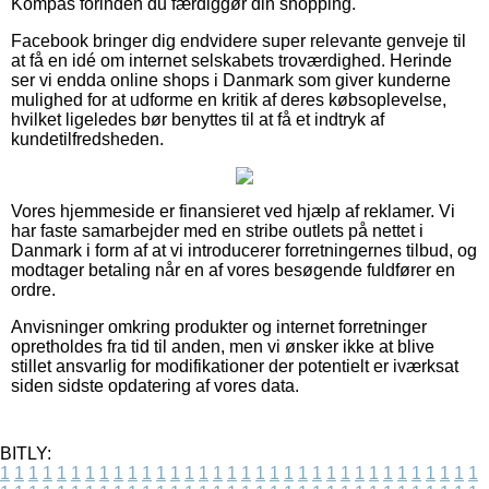
Kompas forinden du færdiggør din shopping.
Facebook bringer dig endvidere super relevante genveje til
at få en idé om internet selskabets troværdighed. Herinde
ser vi endda online shops i Danmark som giver kunderne
mulighed for at udforme en kritik af deres købsoplevelse,
hvilket ligeledes bør benyttes til at få et indtryk af
kundetilfredsheden.
Vores hjemmeside er finansieret ved hjælp af reklamer. Vi
har faste samarbejder med en stribe outlets på nettet i
Danmark i form af at vi introducerer forretningernes tilbud, og
modtager betaling når en af vores besøgende fuldfører en
ordre.
Anvisninger omkring produkter og internet forretninger
opretholdes fra tid til anden, men vi ønsker ikke at blive
stillet ansvarlig for modifikationer der potentielt er iværksat
siden sidste opdatering af vores data.
BITLY:
1
1
1
1
1
1
1
1
1
1
1
1
1
1
1
1
1
1
1
1
1
1
1
1
1
1
1
1
1
1
1
1
1
1