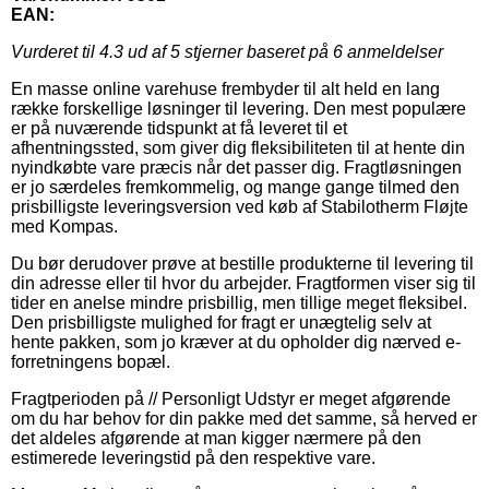
EAN:
Vurderet til
4.3
ud af 5 stjerner baseret på
6
anmeldelser
En masse online varehuse frembyder til alt held en lang
række forskellige løsninger til levering. Den mest populære
er på nuværende tidspunkt at få leveret til et
afhentningssted, som giver dig fleksibiliteten til at hente din
nyindkøbte vare præcis når det passer dig. Fragtløsningen
er jo særdeles fremkommelig, og mange gange tilmed den
prisbilligste leveringsversion ved køb af Stabilotherm Fløjte
med Kompas.
Du bør derudover prøve at bestille produkterne til levering til
din adresse eller til hvor du arbejder. Fragtformen viser sig til
tider en anelse mindre prisbillig, men tillige meget fleksibel.
Den prisbilligste mulighed for fragt er unægtelig selv at
hente pakken, som jo kræver at du opholder dig nærved e-
forretningens bopæl.
Fragtperioden på // Personligt Udstyr er meget afgørende
om du har behov for din pakke med det samme, så herved er
det aldeles afgørende at man kigger nærmere på den
estimerede leveringstid på den respektive vare.