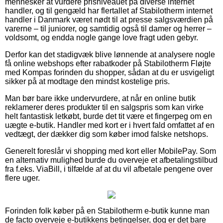
mennesker at vurdere prisniveauet på diverse internet
handler, og til gengæld har flertallet af Stabilotherm internet
handler i Danmark været nødt til at presse salgsværdien på
varerne – til juniorer, og samtidig også til damer og herrer –
voldsomt, og endda nogle gange love fragt uden gebyr.
Derfor kan det stadigvæk blive lønnende at analysere nogle
få online webshops efter rabatkoder på Stabilotherm Fløjte
med Kompas forinden du shopper, sådan at du er usvigeligt
sikker på at modtage den mindst kostelige pris.
Man bør bare ikke undervurdere, at når en online butik
reklamerer deres produkter til en salgspris som kan virke
helt fantastisk letkøbt, burde det tit være et fingerpeg om en
uægte e-butik. Handler med kort er i hvert fald omfattet af en
vedtægt, der dækker dig som køber imod falske netshops.
Generelt foreslår vi shopping med kort eller MobilePay. Som
en alternativ mulighed burde du overveje et afbetalingstilbud
fra f.eks. ViaBill, i tilfælde af at du vil afbetale pengene over
flere uger.
Forinden folk køber på en Stabilotherm e-butik kunne man
de facto overveje e-butikkens betingelser, dog er det bare