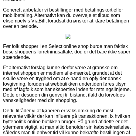
Generelt anbefaler vi bestillinger med betalingskort eller
mobilbetaling. Alternativt kan du overveje et tilbud som
eksempelvis ViaBill, forudsat du ønsker at klare betalingen
over en periode.
Før folk shopper i en Select online shop burde man faktisk
bese shoppens forretningsaftale, dog er det bare ikke super
spændende.
Et alternativt forslag kunne derfor være at granske om
internet shoppen er medlem af e-mærket, grundet at det
skulle være en tryghed om at e-handlen opfylder dansk
lovgivning, foruden at webbutikken undertiden føres tilsyn
med af fagfolk som har ekspertise inden for retningslinjerne.
Dette er desuden din genvej til bistand, ifald du forvoldes
vanskeligheder med din shopping.
Dertil tilråder vi at køberen er vaks omkring de mest
relevante vilkår der kan influere på transaktionen, fx hvilken
byttepolitik online butikken bruger. På grund af dette er det
ydermere vigtigt, at man altid beholder sin købsbekræftelse,
således man til enhver tid vil kunne bekræfte bestillingen af