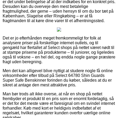
er det under betingelse af at der indkøbes for en konkret pris.
Desuden kan du overveje den mest betalelige
fragtmulighed, der gerne – uden hensyn til om du bor tæt på
København, Slagelse eller Ringkøbing – er at få
fragtmanden til at køre dine varer til et afhentningssted.
Det er jo efterhånden meget fremkommeligt for folk at
analysere priser på forskellige internet outlets, og til
gengæld har flertallet af Select shops på nettet været nødt til
at stampe priserne på produkterne – til juniorer, og ligeledes
også til voksne – en hel del, og endda nogle gange præstere
fragt uden beregning.
Men det kan alligevel blive nyttigt at studere nogle få online
virksomheder efter tilbud på Select 64780 Shin Guards
Super Safe Benskinner forinden du køber, således at du er
sikret at antage den mest attraktive pris.
Man bør trods alt ikke overse, at når en shop på nettet
frembyder et produkt til en pris som er enormt fordelagtig, så
er det for det meste være et faresignal om en svindel internet
forhandler. Køb med kort er heldigvis indbefattet af et
regelsæt, hvilket garanterer kunden overfor uærlige online
selskaber.