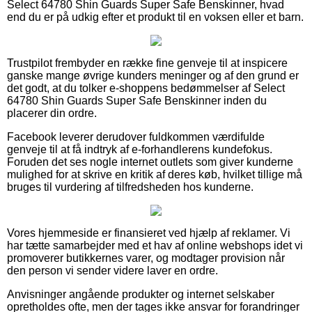
Select 64780 Shin Guards Super Safe Benskinner, hvad
end du er på udkig efter et produkt til en voksen eller et barn.
Trustpilot frembyder en række fine genveje til at inspicere
ganske mange øvrige kunders meninger og af den grund er
det godt, at du tolker e-shoppens bedømmelser af Select
64780 Shin Guards Super Safe Benskinner inden du
placerer din ordre.
Facebook leverer derudover fuldkommen værdifulde
genveje til at få indtryk af e-forhandlerens kundefokus.
Foruden det ses nogle internet outlets som giver kunderne
mulighed for at skrive en kritik af deres køb, hvilket tillige må
bruges til vurdering af tilfredsheden hos kunderne.
Vores hjemmeside er finansieret ved hjælp af reklamer. Vi
har tætte samarbejder med et hav af online webshops idet vi
promoverer butikkernes varer, og modtager provision når
den person vi sender videre laver en ordre.
Anvisninger angående produkter og internet selskaber
opretholdes ofte, men der tages ikke ansvar for forandringer