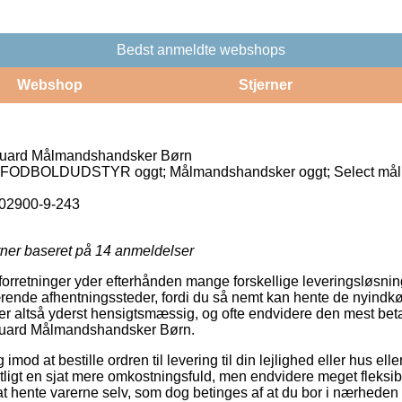
Bedst anmeldte webshops
Webshop
Stjerner
Guard Målmandshandsker Børn
; FODBOLDUDSTYR oggt; Målmandshandsker oggt; Select må
02900-9-243
rner baseret på
14
anmeldelser
rretninger yder efterhånden mange forskellige leveringsløsnin
rende afhentningssteder, fordi du så nemt kan hente de nyindkø
er altså yderst hensigtsmæssig, og ofte endvidere den mest bet
Guard Målmandshandsker Børn.
imod at bestille ordren til levering til din lejlighed eller hus ell
ligt en sjat mere omkostningsfuld, men endvidere meget fleksibe
t hente varerne selv, som dog betinges af at du bor i nærheden 