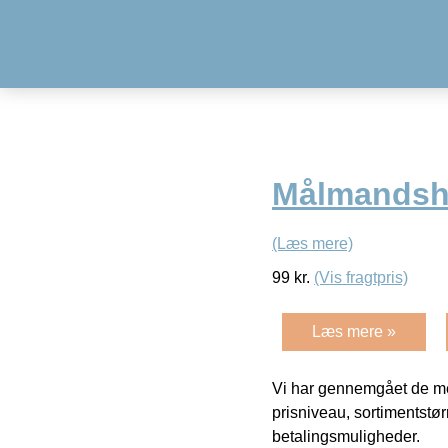
Målmandsh
(Læs mere)
99
kr.
(Vis fragtpris)
Læs mere »
Vi har gennemgået de mes
prisniveau, sortimentstø
betalingsmuligheder.