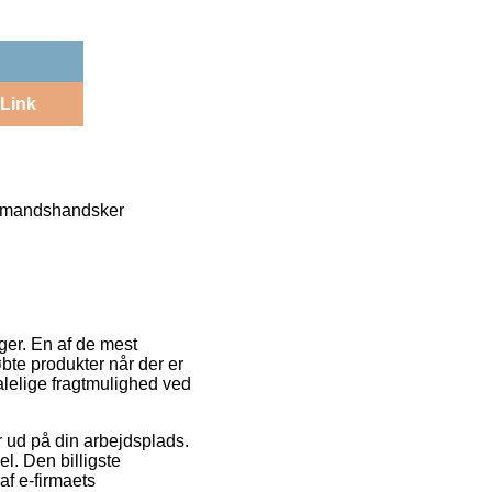
Link
lmandshandsker
ger. En af de mest
bte produkter når der er
alelige fragtmulighed ved
er ud på din arbejdsplads.
l. Den billigste
af e-firmaets