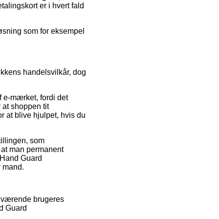
lingskort er i hvert fald
 løsning som for eksempel
ikkens handelsvilkår, dog
f e-mærket, fordi det
 at shoppen tit
 at blive hjulpet, hvis du
illingen, som
, at man permanent
4 Hand Guard
r mand.
 nuværende brugeres
nd Guard