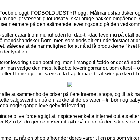
å Fodbold oggt; FODBOLDUDSTYR oggt; Målmandshandsker ogg
mindeligt væsentlig forudsat vi skal bruge pakken omgående, s
an ser nærmere på den estimerede leveringsdato på den vedkom
s stiller garanti om muligheden for dag-til-dag levering på utalli
lmandshandsker Børn, men som trods alt er underforstået at or
t, således at de har mulighed for at nå at få produkterne fikset 
der fyraften.
erer levering uden betaling, men i mange tilfælde er det så nød
gt bør man vælge den mest letkøbte leveringsmanér, som oftest –
ller Hinnerup – vil være at få fragtfirmaet til at køre pakken til
 alle at sammenholde priser på flere internet shops, og til tak ha
dsætte salgsværdien på en række af deres varer – til børn og baby
ndda nogle gange love gebyrfri levering.
ndre blive fordelagtigt at inspicere enkelte internet outlets efte
Børn før du gennemfører dit køb, så du er på den sikre side 
emme, at når en shop afhænder deres varer til en pris som virker