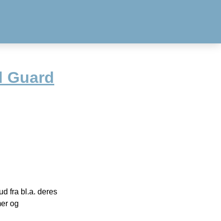
d Guard
 fra bl.a. deres
mer og