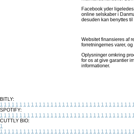
Facebook yder ligeledes 
online selskaber i Danma
desuden kan benyttes til a
Websitet finansieres af 
forretningernes varer, og
Oplysninger omkring pro
for os at give garantier 
informationer.
BITLY:
1
1
1
1
1
1
1
1
1
1
1
1
1
1
1
1
1
1
1
1
1
1
1
1
1
1
1
1
1
1
1
1
1
1
SPOTIFY:
1
1
1
1
1
1
1
1
1
1
1
1
1
1
1
1
1
1
1
1
1
1
1
1
1
1
1
1
1
1
1
1
1
1
CUTTLY BIO:
1
1
1
1
1
1
1
1
1
1
1
1
1
1
1
1
1
1
1
1
1
1
1
1
1
1
1
1
1
1
1
1
1
1
1