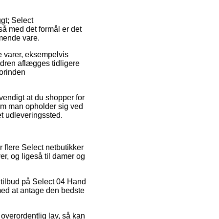
t; Select
å med det formål er det
mende vare.
ge varer, eksempelvis
dren aflægges tidligere
forinden
vendigt at du shopper for
 om man opholder sig ved
 et udleveringssted.
r flere Select netbutikker
er, og ligeså til damer og
r tilbud på Select 04 Hand
med at antage den bedste
 overordentlig lav, så kan