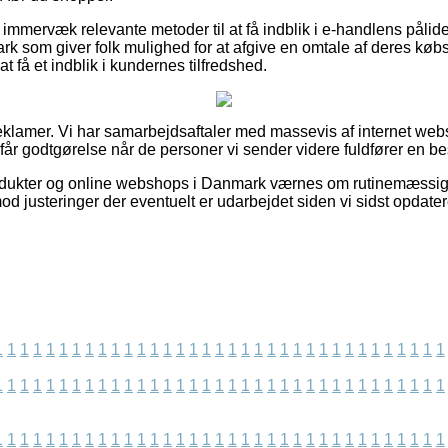
immervæk relevante metoder til at få indblik i e-handlens pålid
rk som giver folk mulighed for at afgive en omtale af deres købs
t få et indblik i kundernes tilfredshed.
reklamer. Vi har samarbejdsaftaler med massevis af internet webs
 får godtgørelse når de personer vi sender videre fuldfører en bes
dukter og online webshops i Danmark værnes om rutinemæssigt,
imod justeringer der eventuelt er udarbejdet siden vi sidst opda
1
1
1
1
1
1
1
1
1
1
1
1
1
1
1
1
1
1
1
1
1
1
1
1
1
1
1
1
1
1
1
1
1
1
1
1
1
1
1
1
1
1
1
1
1
1
1
1
1
1
1
1
1
1
1
1
1
1
1
1
1
1
1
1
1
1
1
1
1
1
1
1
1
1
1
1
1
1
1
1
1
1
1
1
1
1
1
1
1
1
1
1
1
1
1
1
1
1
1
1
1
1
1
1
1