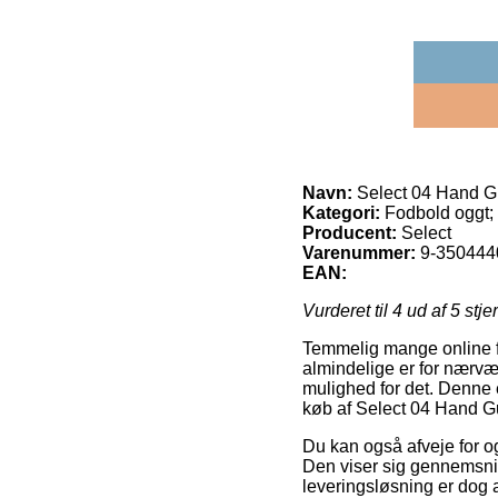
Navn:
Select 04 Hand 
Kategori:
Fodbold oggt
Producent:
Select
Varenummer:
9-350444
EAN:
Vurderet til
4
ud af 5 stje
Temmelig mange online fo
almindelige er for nærvæ
mulighed for det. Denne 
køb af Select 04 Hand 
Du kan også afveje for og 
Den viser sig gennemsnit
leveringsløsning er dog a