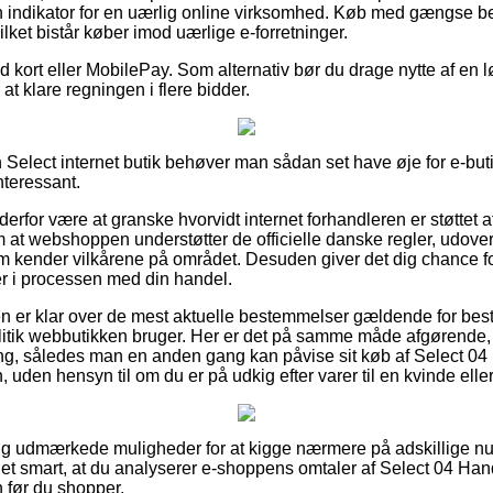
n indikator for en uærlig online virksomhed. Køb med gængse beta
ilket bistår køber imod uærlige e-forretninger.
med kort eller MobilePay. Som alternativ bør du drage nytte af en
 at klare regningen i flere bidder.
Select internet butik behøver man sådan set have øje for e-but
interessant.
derfor være at granske hvorvidt internet forhandleren er støttet a
 at webshoppen understøtter de officielle danske regler, udover
om kender vilkårene på området. Desuden giver det dig chance for
er i processen med din handel.
den er klar over de mest aktuelle bestemmelser gældende for best
litik webbutikken bruger. Her er det på samme måde afgørende
ing, således man en anden gang kan påvise sit køb af Select 0
den hensyn til om du er på udkig efter varer til en kvinde elle
rigtig udmærkede muligheder for at kigge nærmere på adskillige
r det smart, at du analyserer e-shoppens omtaler af Select 04 Ha
før du shopper.