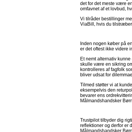
det for det meste være e
omfavnet af et lovbud, hv
Vi tilråder bestillinger 
ViaBill, hvis du tilstræber
Inden nogen køber på en 
er det oftest ikke videre 
Et nemt alternativ kunne 
skulle være en sikring om
kontrolleres af fagfolk s
bliver udsat for dilemma
Tilmed støtter vi at kun
eksempelvis den returpo
bevarer ens ordrekvitter
Målmandshandsker Børn, u
Trustpilot tilbyder dig 
reflektioner og derfor e
Målmandshandsker Børn 