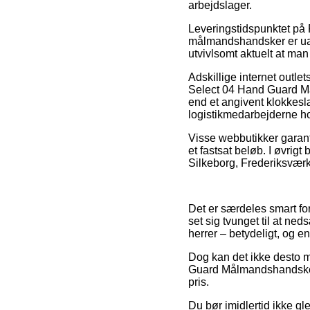
arbejdslager.
Leveringstidspunktet p
målmandshandsker er ual
utvivlsomt aktuelt at m
Adskillige internet outlet
Select 04 Hand Guard Må
end et angivent klokkeslæ
logistikmedarbejderne hol
Visse webbutikker garant
et fastsat beløb. I øvri
Silkeborg, Frederiksværk e
Det er særdeles smart for
set sig tvunget til at ne
herrer – betydeligt, og e
Dog kan det ikke desto mi
Guard Målmandshandsker 
pris.
Du bør imidlertid ikke gl