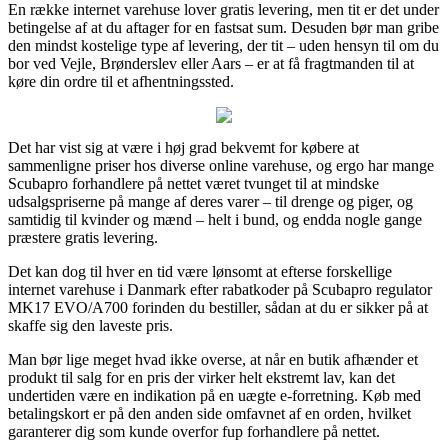
En række internet varehuse lover gratis levering, men tit er det under
betingelse af at du aftager for en fastsat sum. Desuden bør man gribe
den mindst kostelige type af levering, der tit – uden hensyn til om du
bor ved Vejle, Brønderslev eller Aars – er at få fragtmanden til at
køre din ordre til et afhentningssted.
Det har vist sig at være i høj grad bekvemt for købere at
sammenligne priser hos diverse online varehuse, og ergo har mange
Scubapro forhandlere på nettet været tvunget til at mindske
udsalgspriserne på mange af deres varer – til drenge og piger, og
samtidig til kvinder og mænd – helt i bund, og endda nogle gange
præstere gratis levering.
Det kan dog til hver en tid være lønsomt at efterse forskellige
internet varehuse i Danmark efter rabatkoder på Scubapro regulator
MK17 EVO/A700 forinden du bestiller, sådan at du er sikker på at
skaffe sig den laveste pris.
Man bør lige meget hvad ikke overse, at når en butik afhænder et
produkt til salg for en pris der virker helt ekstremt lav, kan det
undertiden være en indikation på en uægte e-forretning. Køb med
betalingskort er på den anden side omfavnet af en orden, hvilket
garanterer dig som kunde overfor fup forhandlere på nettet.