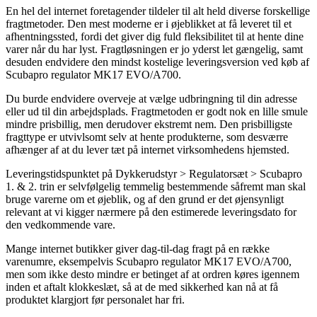
En hel del internet foretagender tildeler til alt held diverse forskellige
fragtmetoder. Den mest moderne er i øjeblikket at få leveret til et
afhentningssted, fordi det giver dig fuld fleksibilitet til at hente dine
varer når du har lyst. Fragtløsningen er jo yderst let gængelig, samt
desuden endvidere den mindst kostelige leveringsversion ved køb af
Scubapro regulator MK17 EVO/A700.
Du burde endvidere overveje at vælge udbringning til din adresse
eller ud til din arbejdsplads. Fragtmetoden er godt nok en lille smule
mindre prisbillig, men derudover ekstremt nem. Den prisbilligste
fragttype er utvivlsomt selv at hente produkterne, som desværre
afhænger af at du lever tæt på internet virksomhedens hjemsted.
Leveringstidspunktet på Dykkerudstyr > Regulatorsæt > Scubapro
1. & 2. trin er selvfølgelig temmelig bestemmende såfremt man skal
bruge varerne om et øjeblik, og af den grund er det øjensynligt
relevant at vi kigger nærmere på den estimerede leveringsdato for
den vedkommende vare.
Mange internet butikker giver dag-til-dag fragt på en række
varenumre, eksempelvis Scubapro regulator MK17 EVO/A700,
men som ikke desto mindre er betinget af at ordren køres igennem
inden et aftalt klokkeslæt, så at de med sikkerhed kan nå at få
produktet klargjort før personalet har fri.