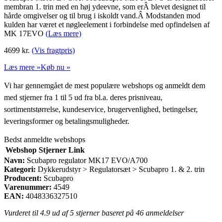
membran 1. trin med en høj ydeevne, som erÂ blevet designet til
hårde omgivelser og til brug i iskoldt vand.Â Modstanden mod
kulden har været et nøgleelement i forbindelse med opfindelsen af
MK 17EVO
(Læs mere)
4699
kr.
(Vis fragtpris)
Læs mere »
Køb nu »
Vi har gennemgået de mest populære webshops og anmeldt dem
med stjerner fra 1 til 5 ud fra bl.a. deres prisniveau,
sortimentstørrelse, kundeservice, brugervenlighed, betingelser,
leveringsformer og betalingsmuligheder.
Bedst anmeldte webshops
Webshop
Stjerner
Link
Navn:
Scubapro regulator MK17 EVO/A700
Kategori:
Dykkerudstyr > Regulatorsæt > Scubapro 1. & 2. trin
Producent:
Scubapro
Varenummer:
4549
EAN:
4048336327510
Vurderet til
4.9
ud af 5 stjerner baseret på
46
anmeldelser