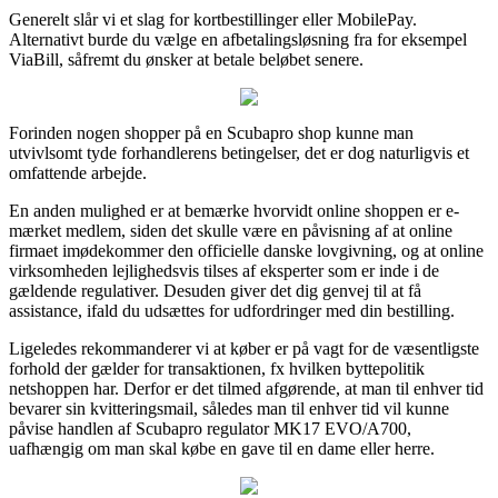
Generelt slår vi et slag for kortbestillinger eller MobilePay.
Alternativt burde du vælge en afbetalingsløsning fra for eksempel
ViaBill, såfremt du ønsker at betale beløbet senere.
Forinden nogen shopper på en Scubapro shop kunne man
utvivlsomt tyde forhandlerens betingelser, det er dog naturligvis et
omfattende arbejde.
En anden mulighed er at bemærke hvorvidt online shoppen er e-
mærket medlem, siden det skulle være en påvisning af at online
firmaet imødekommer den officielle danske lovgivning, og at online
virksomheden lejlighedsvis tilses af eksperter som er inde i de
gældende regulativer. Desuden giver det dig genvej til at få
assistance, ifald du udsættes for udfordringer med din bestilling.
Ligeledes rekommanderer vi at køber er på vagt for de væsentligste
forhold der gælder for transaktionen, fx hvilken byttepolitik
netshoppen har. Derfor er det tilmed afgørende, at man til enhver tid
bevarer sin kvitteringsmail, således man til enhver tid vil kunne
påvise handlen af Scubapro regulator MK17 EVO/A700,
uafhængig om man skal købe en gave til en dame eller herre.