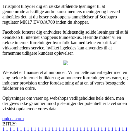
Trustpilot tilbyder dig en række strålende løsninger til at
gennemrode adskillige andre konsumenters meninger og herved
anbefales det, at du beser e-shoppens anmeldelser af Scubapro
regulator MK17 EVO/A700 inden du shopper.
Facebook forærer dig endvidere fuldstændig solide løsninger til at få
kendskab til internet shoppens kundefokus. Herinde møder vi en
række internet forretninger hvor folk kan nedfælde en kritik af
virksomhedens service, hvilket ligeledes kan anvendes til at
fornemme tidligere kunders oplevelser.
Websitet er finansieret af annoncer. Vi har tætte samarbejder med en
lang række internet butikker og annoncerer forretningernes varer, og
indtjener provision under forudsætning af at en af vores besøgende
fuldfører en ordre.
Oplysninger om varer og webshops vedligeholdes hele tiden, men
der gives ikke garantier imod justeringer der potentielt er lavet siden
vi sidst opdaterede vores data.
onleda.com
BITLY:
1
1
1
1
1
1
1
1
1
1
1
1
1
1
1
1
1
1
1
1
1
1
1
1
1
1
1
1
1
1
1
1
1
1
1
1