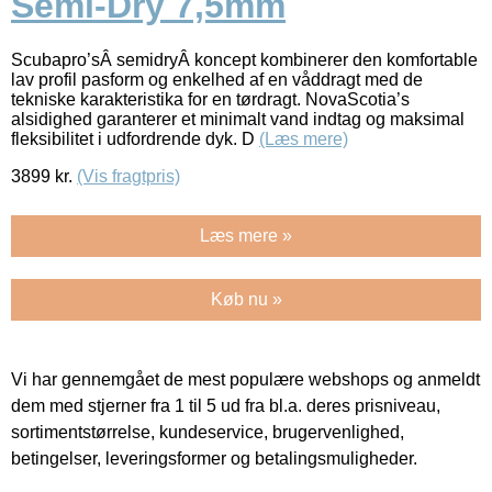
Semi-Dry 7,5mm
Scubapro’sÂ semidryÂ koncept kombinerer den komfortable
lav profil pasform og enkelhed af en våddragt med de
tekniske karakteristika for en tørdragt. NovaScotia’s
alsidighed garanterer et minimalt vand indtag og maksimal
fleksibilitet i udfordrende dyk. D
(Læs mere)
3899
kr.
(Vis fragtpris)
Læs mere »
Køb nu »
Vi har gennemgået de mest populære webshops og anmeldt
dem med stjerner fra 1 til 5 ud fra bl.a. deres prisniveau,
sortimentstørrelse, kundeservice, brugervenlighed,
betingelser, leveringsformer og betalingsmuligheder.