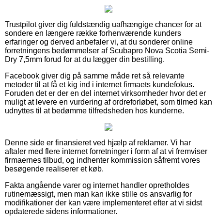
Trustpilot giver dig fuldstændig uafhængige chancer for at
sondere en længere række forhenværende kunders
erfaringer og derved anbefaler vi, at du sonderer online
forretningens bedømmelser af Scubapro Nova Scotia Semi-
Dry 7,5mm forud for at du lægger din bestilling.
Facebook giver dig på samme måde ret så relevante
metoder til at få et kig ind i internet firmaets kundefokus.
Foruden det er der en del internet virksomheder hvor det er
muligt at levere en vurdering af ordreforløbet, som tilmed kan
udnyttes til at bedømme tilfredsheden hos kunderne.
Denne side er finansieret ved hjælp af reklamer. Vi har
aftaler med flere internet forretninger i form af at vi fremviser
firmaernes tilbud, og indhenter kommission såfremt vores
besøgende realiserer et køb.
Fakta angående varer og internet handler opretholdes
rutinemæssigt, men man kan ikke stille os ansvarlig for
modifikationer der kan være implementeret efter at vi sidst
opdaterede sidens informationer.