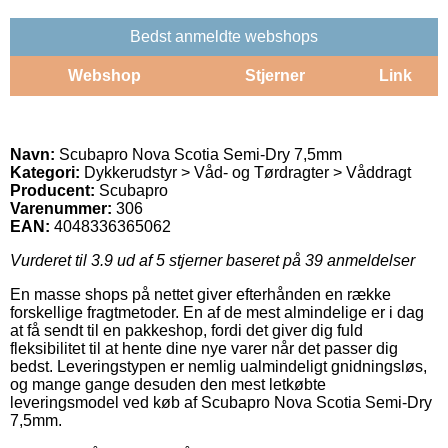
Bedst anmeldte webshops
Webshop
Stjerner
Link
Navn:
Scubapro Nova Scotia Semi-Dry 7,5mm
Kategori:
Dykkerudstyr > Våd- og Tørdragter > Våddragt
Producent:
Scubapro
Varenummer:
306
EAN:
4048336365062
Vurderet til
3.9
ud af 5 stjerner baseret på
39
anmeldelser
En masse shops på nettet giver efterhånden en række
forskellige fragtmetoder. En af de mest almindelige er i dag
at få sendt til en pakkeshop, fordi det giver dig fuld
fleksibilitet til at hente dine nye varer når det passer dig
bedst. Leveringstypen er nemlig ualmindeligt gnidningsløs,
og mange gange desuden den mest letkøbte
leveringsmodel ved køb af Scubapro Nova Scotia Semi-Dry
7,5mm.