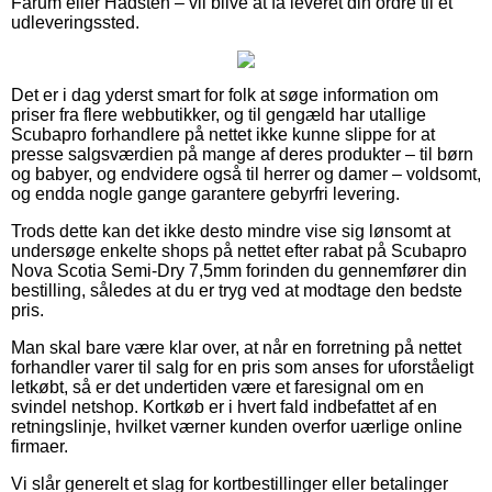
Farum eller Hadsten – vil blive at få leveret din ordre til et
udleveringssted.
Det er i dag yderst smart for folk at søge information om
priser fra flere webbutikker, og til gengæld har utallige
Scubapro forhandlere på nettet ikke kunne slippe for at
presse salgsværdien på mange af deres produkter – til børn
og babyer, og endvidere også til herrer og damer – voldsomt,
og endda nogle gange garantere gebyrfri levering.
Trods dette kan det ikke desto mindre vise sig lønsomt at
undersøge enkelte shops på nettet efter rabat på Scubapro
Nova Scotia Semi-Dry 7,5mm forinden du gennemfører din
bestilling, således at du er tryg ved at modtage den bedste
pris.
Man skal bare være klar over, at når en forretning på nettet
forhandler varer til salg for en pris som anses for uforståeligt
letkøbt, så er det undertiden være et faresignal om en
svindel netshop. Kortkøb er i hvert fald indbefattet af en
retningslinje, hvilket værner kunden overfor uærlige online
firmaer.
Vi slår generelt et slag for kortbestillinger eller betalinger