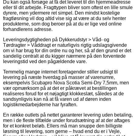
Du kan også forsøge at få det leveret til din hjemmeadresse
eller til dit arbejde. Fragttypen bliver som oftest en lille smule
dyrere, men ydermere ret simpel. Den mindst kostelige
fragtløsning vil dog altid vise sig at være at du selv henter
produkterne, som dog beroer på at du er lige ved online
forhandlerens adresse.
Leveringsdygtigheden på Dykkerudstyr > Våd- og
Tørdragter > Våddragt er naturligvis rigtig udslagsgivende
om vi har brug for din ordre nu og her, så af den grund er det
sandelig centralt at du kigger nærmere på den forventede
leveringstid ved den pågældende vare.
Temmelig mange internet foretagender stiller udsigt til
levering på næste hverdag på masser af varenumre,
eksempelvis Scubapro Nova Scotia Semi-Dry 7,5mm, men
vær opmærksom på at det er påkrævet at bestillingen
realiseres forud for et nøjagtigt klokkeslæt, således at de
sandsynligvis kan nå at få varen ud af døren inden
logistikmedarbejderne har fyraften.
En række outlets på nettet garanterer levering uden betaling,
men i de fleste tilfælde under forudsætning af at der aftages
for et konkret beløb. Ellers må man snuppe den billigste
løsning til levering, som gerne – hvad end du er i Vejle,