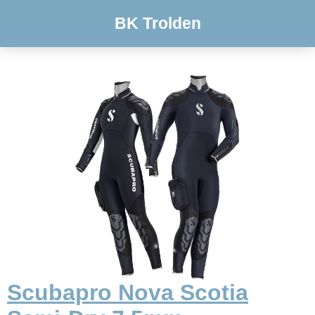
BK Trolden
Scubapro Nova Scotia