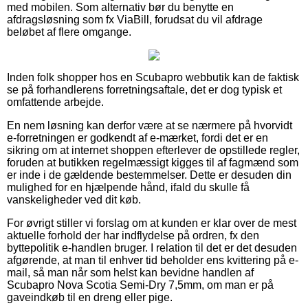
med mobilen. Som alternativ bør du benytte en
afdragsløsning som fx ViaBill, forudsat du vil afdrage
beløbet af flere omgange.
Inden folk shopper hos en Scubapro webbutik kan de faktisk
se på forhandlerens forretningsaftale, det er dog typisk et
omfattende arbejde.
En nem løsning kan derfor være at se nærmere på hvorvidt
e-forretningen er godkendt af e-mærket, fordi det er en
sikring om at internet shoppen efterlever de opstillede regler,
foruden at butikken regelmæssigt kigges til af fagmænd som
er inde i de gældende bestemmelser. Dette er desuden din
mulighed for en hjælpende hånd, ifald du skulle få
vanskeligheder ved dit køb.
For øvrigt stiller vi forslag om at kunden er klar over de mest
aktuelle forhold der har indflydelse på ordren, fx den
byttepolitik e-handlen bruger. I relation til det er det desuden
afgørende, at man til enhver tid beholder ens kvittering på e-
mail, så man når som helst kan bevidne handlen af
Scubapro Nova Scotia Semi-Dry 7,5mm, om man er på
gaveindkøb til en dreng eller pige.