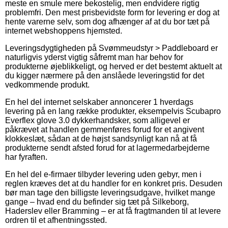
meste en smule mere bekostelig, men endvidere rigtig
problemfri. Den mest prisbevidste form for levering er dog at
hente varerne selv, som dog afhænger af at du bor tæt på
internet webshoppens hjemsted.
Leveringsdygtigheden på Svømmeudstyr > Paddleboard er
naturligvis yderst vigtig såfremt man har behov for
produkterne øjeblikkeligt, og herved er det bestemt aktuelt at
du kigger nærmere på den anslåede leveringstid for det
vedkommende produkt.
En hel del internet selskaber annoncerer 1 hverdags
levering på en lang række produkter, eksempelvis Scubapro
Everflex glove 3.0 dykkerhandsker, som alligevel er
påkrævet at handlen gemmenføres forud for et angivent
klokkeslæt, sådan at de højst sandsynligt kan nå at få
produkterne sendt afsted forud for at lagermedarbejderne
har fyraften.
En hel del e-firmaer tilbyder levering uden gebyr, men i
reglen kræves det at du handler for en konkret pris. Desuden
bør man tage den billigste leveringsudgave, hvilket mange
gange – hvad end du befinder sig tæt på Silkeborg,
Haderslev eller Bramming – er at få fragtmanden til at levere
ordren til et afhentningssted.