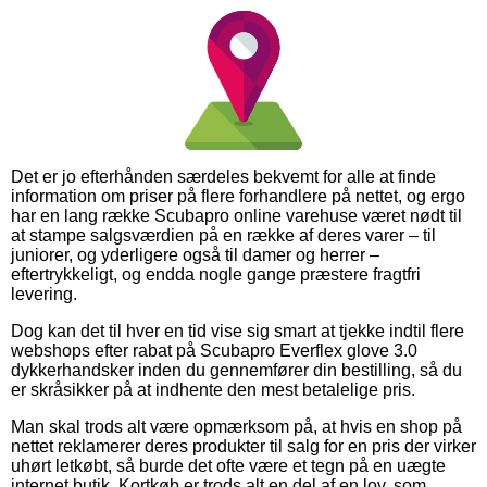
Det er jo efterhånden særdeles bekvemt for alle at finde
information om priser på flere forhandlere på nettet, og ergo
har en lang række Scubapro online varehuse været nødt til
at stampe salgsværdien på en række af deres varer – til
juniorer, og yderligere også til damer og herrer –
eftertrykkeligt, og endda nogle gange præstere fragtfri
levering.
Dog kan det til hver en tid vise sig smart at tjekke indtil flere
webshops efter rabat på Scubapro Everflex glove 3.0
dykkerhandsker inden du gennemfører din bestilling, så du
er skråsikker på at indhente den mest betalelige pris.
Man skal trods alt være opmærksom på, at hvis en shop på
nettet reklamerer deres produkter til salg for en pris der virker
uhørt letkøbt, så burde det ofte være et tegn på en uægte
internet butik. Kortkøb er trods alt en del af en lov, som