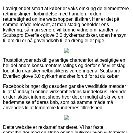
I øvrigt er det smart at køber er vaks omkring de elementære
retningslinjer i forbindelse med handlen, fx den
returrettighed online webshoppen tilsikrer. Her er det på
samme måde relevant, at man stadig beholder ens
kvittering, så man senere vil kunne vidne om handlen af
Scubapro Everflex glove 3.0 dykkerhandsker, uden hensyn
til om du er på gaveindkøb til en dreng eller pige.
Trustpilot yder adskillige ærlige chancer for at besigtige en
hel del andre konsumenters ratings og derfor slår vi et slag
for, at du gransker netbutikkens vurderinger af Scubapro
Everflex glove 3.0 dykkerhandsker forud for at du køber.
Facebook bringer dig desuden ganske værdifulde metoder
til at få indsigt i online virksomhedens kundefokus. Herinde
er der faktisk internet shops hvor det er muligt at skrive en
bedømmelse af deres køb, som på samme måde må
anvendes til at fornemme kundernes tilfredshed.
Dette website er reklamefinansieret. Vi har faste
samarbejder med en stribe online butikker hvori vi formidler