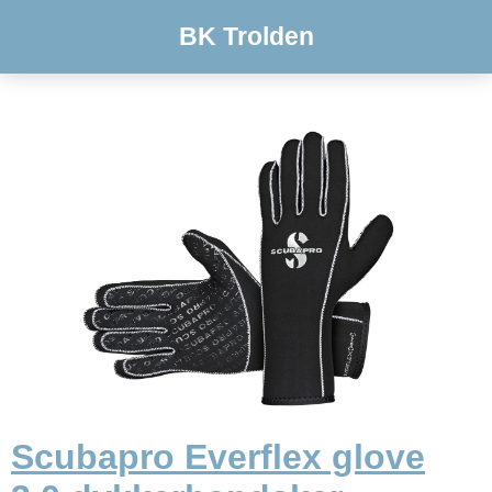
BK Trolden
Scubapro Everflex glove