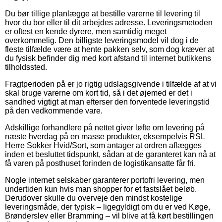
Du bør tillige planlægge at bestille varerne til levering til
hvor du bor eller til dit arbejdes adresse. Leveringsmetoden
er oftest en kende dyrere, men samtidig meget
overkommelig. Den billigste leveringsmodel vil dog i de
fleste tilfælde være at hente pakken selv, som dog kræver at
du fysisk befinder dig med kort afstand til internet butikkens
tilholdssted.
Fragtperioden på er jo rigtig udslagsgivende i tilfælde af at vi
skal bruge varerne om kort tid, så i det øjemed er det i
sandhed vigtigt at man efterser den forventede leveringstid
på den vedkommende vare.
Adskillige forhandlere på nettet giver løfte om levering på
næste hverdag på en masse produkter, eksempelvis RSL
Herre Sokker Hvid/Sort, som antager at ordren aflægges
inden et besluttet tidspunkt, sådan at de garanteret kan nå at
få varen på posthuset forinden de logistikansatte får fri.
Nogle internet selskaber garanterer portofri levering, men
undertiden kun hvis man shopper for et fastslået beløb.
Derudover skulle du overveje den mindst kostelige
leveringsmåde, der typisk – ligegyldigt om du er ved Køge,
Brønderslev eller Bramming – vil blive at få kørt bestillingen