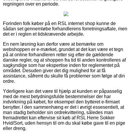
regningen over en periode.
Forinden folk køber på en RSL internet shop kunne de
sådan set gennemløbe forhandlerens forretningsaftale, men
det er i reglen et tidskrævende arbejde.
En nem løsning kan derfor være at bemærke om
webshoppen er e-mærket, grundet at det kan være et tegn
på at online forhandleren retter sig efter de gældende
danske regler, og at shoppen fra tid til anden kontrolleres af
sagkyndige som har ekspertise inden for reglementet på
området. Desuden giver det dig mulighed for at få
assistance, såfremt du skulle få problemer som følge af din
ordre.
Yderligere kan det være til hjælp at kunden er påpasselig
med de mest betydningsfulde bestemmelser der har
indvirkning på købet, for eksempel den bytteret e-firmaet
benytter. I den sammenhæng er det i øvrigt essesentielt, at
man stadig beholder sin ordrekvittering, således man
fremadrettet kan eftervise sit køb af RSL Herre Sokker
Hvid/Sort, uden hensyn til om du skal købe gave til en pige
eller dreng.