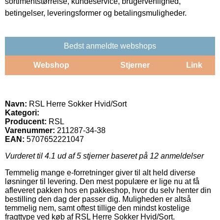
sortimentstørrelse, kundeservice, brugervenlighed,
betingelser, leveringsformer og betalingsmuligheder.
Bedst anmeldte webshops
Webshop
Stjerner
Link
Navn:
RSL Herre Sokker Hvid/Sort
Kategori:
Producent:
RSL
Varenummer:
211287-34-38
EAN:
5707652221047
Vurderet til
4.1
ud af 5 stjerner baseret på
12
anmeldelser
Temmelig mange e-forretninger giver til alt held diverse
løsninger til levering. Den mest populære er lige nu at få
afleveret pakken hos en pakkeshop, hvor du selv henter din
bestilling den dag der passer dig. Muligheden er altså
temmelig nem, samt oftest tillige den mindst kostelige
fragttype ved køb af RSL Herre Sokker Hvid/Sort.