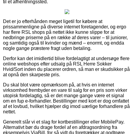
til et afhentningssted.
Det er jo efterhånden meget ligetil for købere at
prissammenligne på diverse internet foretagender, og ergo
har flere RSL shops på nettet ikke kunne slippe for at
nedbringe priserne på en række af deres varer – til juniorer,
og samtidig også til kvinder og mænd – enormt, og endda
nogle gange præstere fragt uden betaling.
Derfor kan det imidlertid blive fordelagtigt at undersøge flere
online webshops efter udsalg på RSL Herre Sokker
Hvid/Sort inden du placerer ordren, så man er skudsikker på
at opnå den skarpeste pris.
Du skal blot være opmærksom på, at hvis en internet
virksomhed frembyder en vare til salg for en pris som virker
utopisk fordelagtig, så er det mange gange være et signal
om en fup e-forhandler. Bestillinger med kort er dog omfattet
af et lovbud, hvilket hjælper dig imod uærlige forhandlere på
nettet.
Generelt slår vi et slag for kortbestillinger eller MobilePay.
Alternativt bør du drage fordel af en afdragsordning fra
eksempelvis ViaBill, for så vidt du foretrækker at godtgøre