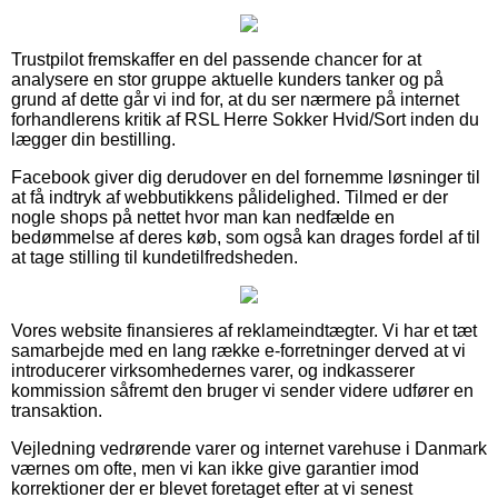
Trustpilot fremskaffer en del passende chancer for at
analysere en stor gruppe aktuelle kunders tanker og på
grund af dette går vi ind for, at du ser nærmere på internet
forhandlerens kritik af RSL Herre Sokker Hvid/Sort inden du
lægger din bestilling.
Facebook giver dig derudover en del fornemme løsninger til
at få indtryk af webbutikkens pålidelighed. Tilmed er der
nogle shops på nettet hvor man kan nedfælde en
bedømmelse af deres køb, som også kan drages fordel af til
at tage stilling til kundetilfredsheden.
Vores website finansieres af reklameindtægter. Vi har et tæt
samarbejde med en lang række e-forretninger derved at vi
introducerer virksomhedernes varer, og indkasserer
kommission såfremt den bruger vi sender videre udfører en
transaktion.
Vejledning vedrørende varer og internet varehuse i Danmark
værnes om ofte, men vi kan ikke give garantier imod
korrektioner der er blevet foretaget efter at vi senest