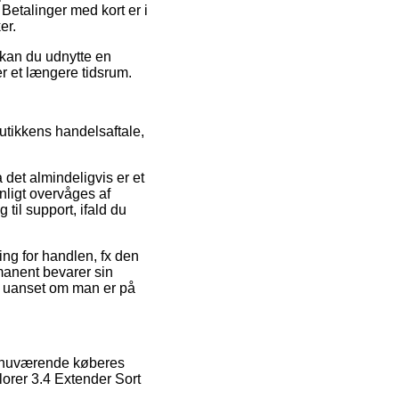
 Betalinger med kort er i
er.
 kan du udnytte en
er et længere tidsrum.
butikkens handelsaftale,
 det almindeligvis er et
nligt overvåges af
il support, ifald du
ng for handlen, fx den
rmanent bevarer sin
t, uanset om man er på
ke nuværende køberes
lorer 3.4 Extender Sort