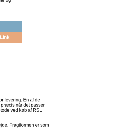
mer og
Link
r levering. En af de
 præcis når det passer
metode ved køb af RSL
bejde. Fragtformen er som