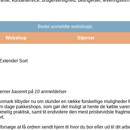
rrelse, kundeservice, brugervenlighed, betingelser, leveringsfor
Bedst anmeldte webshops
Webshop
Stjerner
Extender Sort
jerner baseret på
10
anmeldelser
ark tilbyder nu om stunder en række forskellige muligheder fo
m dage pakkeshops, som gør det muligt at hente de købte varer
mmelig praktisk, samt tit endvidere den mest prisbevidste fragt
rt.
øge at få ordren sendt hjem til hvor du bor eller ud til dit ar