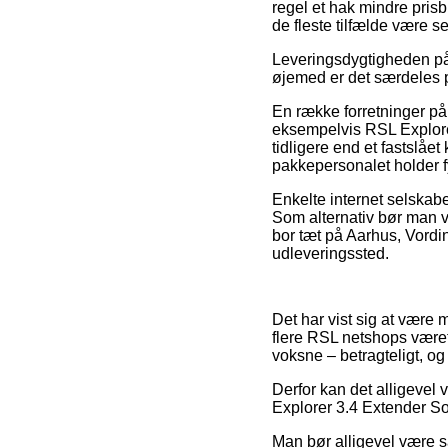
regel et hak mindre prisb
de fleste tilfælde være s
Leveringsdygtigheden på T
øjemed er det særdeles p
En række forretninger på 
eksempelvis RSL Explorer
tidligere end et fastslåe
pakkepersonalet holder f
Enkelte internet selskabe
Som alternativ bør man v
bor tæt på Aarhus, Vordin
udleveringssted.
Det har vist sig at være m
flere RSL netshops været 
voksne – betragteligt, og
Derfor kan det alligevel 
Explorer 3.4 Extender Sor
Man bør alligevel være så