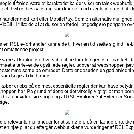
 nogle tilfælde være et karakteristika der viser en falsk webbutik.
 regel, hvilket beskytter dig som kunde imod uægte internet butikk
for handler med kort eller MobilePay. Som en alternativ mulighed
ViaBill, i tilfælde af at du ser en fordel i at godtgøre pengene ov
os en RSL e-forhandler kunne de til hver en tid sætte sig ind i e-
et omfattende projekt.
være at kontrollere hvorvidt online forretningen er e-mærket, da
irmaet efterlever de opstillede regler, udover at webshoppen jæv
 bestemmelserne på området. Dette er desuden en god anledning t
 som følge af din handel.
 køber er obs på de mest essentielle regler der kan have betydni
oppen har. På grund af dette er det virkelig vigtigt, at man pe
ltid kan bevidne sin shopping af RSL Explorer 3.4 Extender Sor
pige.
ulære relevante muligheder for at se nøjere på en længere ræk
det en hjælp, at du eftergår webbutikkens vurderinger af RSL Exp