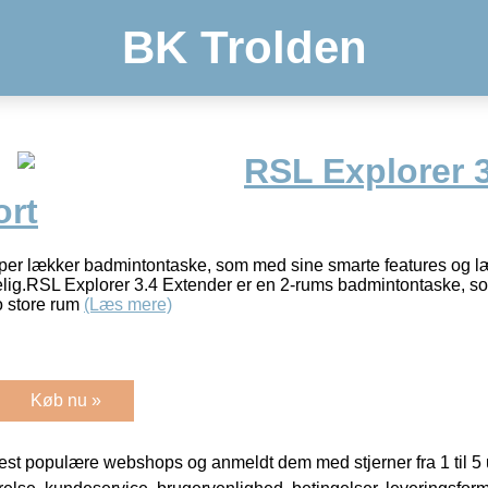
BK Trolden
RSL Explorer 3
ort
per lækker badmintontaske, som med sine smarte features og læ
ig.RSL Explorer 3.4 Extender er en 2-rums badmintontaske, som
o store rum
(Læs mere)
Køb nu »
t populære webshops og anmeldt dem med stjerner fra 1 til 5 ud