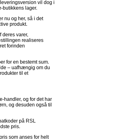
leveringsversion vil dog i
e-butikkens lager.
r nu og her, så i det
tive produkt.
f deres varer,
tillingen realiseres
ret forinden
øber for en bestemt sum.
fælde – uafhængig om du
odukter til et
e-handler, og for det har
børn, og desuden også til
rabatkoder på RSL
dste pris.
pris som anses for helt