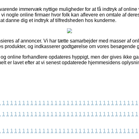
svarende immervæk nyttige muligheder for at få indtryk af onlin
r vi nogle online firmaer hvor folk kan aflevere en omtale af der
at danne dig et indtryk af tilfredsheden hos kunderne.
ieres af annoncer. Vi har tætte samarbejder med masser af onl
nes produkter, og indkasserer godtgørelse om vores besøgende 
og online forhandlere opdateres hyppigt, men der gives ikke ga
elt er lavet efter at vi senest opdaterede hjemmesidens oplysni
1
1
1
1
1
1
1
1
1
1
1
1
1
1
1
1
1
1
1
1
1
1
1
1
1
1
1
1
1
1
1
1
1
1
1
1
1
1
1
1
1
1
1
1
1
1
1
1
1
1
1
1
1
1
1
1
1
1
1
1
1
1
1
1
1
1
1
1
1
1
1
1
1
1
1
1
1
1
1
1
1
1
1
1
1
1
1
1
1
1
1
1
1
1
1
1
1
1
1
1
1
1
1
1
1