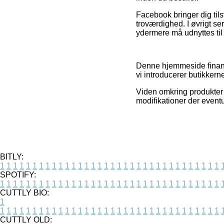
Facebook bringer dig til
troværdighed. I øvrigt se
ydermere må udnyttes til 
Denne hjemmeside finans
vi introducerer butikker
Viden omkring produkter 
modifikationer der eventu
BITLY:
1
1
1
1
1
1
1
1
1
1
1
1
1
1
1
1
1
1
1
1
1
1
1
1
1
1
1
1
1
1
1
1
1
1
SPOTIFY:
1
1
1
1
1
1
1
1
1
1
1
1
1
1
1
1
1
1
1
1
1
1
1
1
1
1
1
1
1
1
1
1
1
1
CUTTLY BIO:
1
1
1
1
1
1
1
1
1
1
1
1
1
1
1
1
1
1
1
1
1
1
1
1
1
1
1
1
1
1
1
1
1
1
1
CUTTLY OLD: