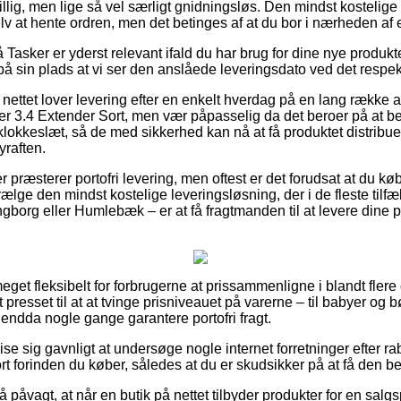
illig, men lige så vel særligt gnidningsløs. Den mindst kostelige 
elv at hente ordren, men det betinges af at du bor i nærheden af 
asker er yderst relevant ifald du har brug for dine nye produkte
å sin plads at vi ser den anslåede leveringsdato ved det respek
nettet lover levering efter en enkelt hverdag på en lang række a
 3.4 Extender Sort, men vær påpasselig da det beroer på at bes
t klokkeslæt, så de med sikkerhed kan nå at få produktet distribue
yraften.
r præsterer portofri levering, men oftest er det forudsat at du k
ælge den mindst kostelige leveringsløsning, der i de fleste til
gborg eller Humlebæk – er at få fragtmanden til at levere dine pr
eget fleksibelt for forbrugerne at prissammenligne i blandt flere 
presset til at at tvinge prisniveauet på varerne – til babyer og 
 endda nogle gange garantere portofri fragt.
vise sig gavnligt at undersøge nogle internet forretninger efter 
t forinden du køber, således at du er skudsikker på at få den be
 påvagt, at når en butik på nettet tilbyder produkter for en salgs