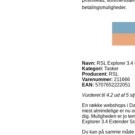
prisniveau, sortimentstø
betalingsmuligheder.
Navn:
RSL Explorer 3.4 
Kategori:
Tasker
Producent:
RSL
Varenummer:
211666
EAN:
5707652222051
Vurderet til
4.2
ud af 5 st
En række webshops i Danm
mest almindelige er nu o
dig. Muligheden er jo te
Explorer 3.4 Extender So
Du kan på samme måde fors