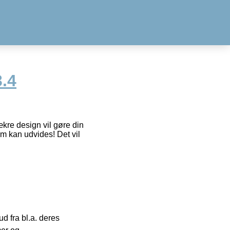
.4
kre design vil gøre din
 kan udvides! Det vil
 fra bl.a. deres