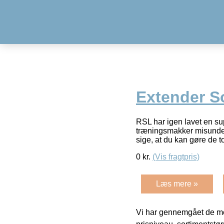
Extender S
RSL har igen lavet en su
træningsmakker misundel
sige, at du kan gøre de t
0
kr.
(Vis fragtpris)
Læs mere »
Vi har gennemgået de mes