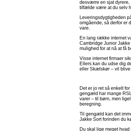
desværre en sjat dyrere, 
tilfælde være at du selv
Leveringsdygtigheden på 
omgående, så derfor er de
vare.
En lang række internet 
Cambridge Junior Jakke So
mulighed for at nå at få 
Visse internet firmaer sik
Ellers kan du udse dig d
eller Skælskør – vil blive 
Det er jo ret så enkelt for
gengæld har mange RSL in
varer – til børn, men li
beregning.
Til gengæld kan det imme
Jakke Sort forinden du kø
Du skal lige meget hvad v