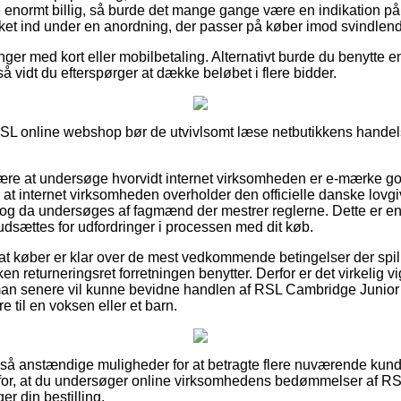
e enormt billig, så burde det mange gange være en indikation på
kket ind under en anordning, der passer på køber imod svindlen
linger med kort eller mobilbetaling. Alternativt burde du benytte e
så vidt du efterspørger at dække beløbet i flere bidder.
SL online webshop bør de utvivlsomt læse netbutikkens handelsv
ære at undersøge hvorvidt internet virksomheden er e-mærke go
r at internet virksomheden overholder den officielle danske lovgiv
g da undersøges af fagmænd der mestrer reglerne. Dette er en 
 udsættes for udfordringer i processen med dit køb.
at køber er klar over de mest vedkommende betingelser der spill
n returneringsret forretningen benytter. Derfor er det virkelig vig
man senere vil kunne bevidne handlen af RSL Cambridge Junior
e til en voksen eller et barn.
et så anstændige muligheder for at betragte flere nuværende kun
ag for, at du undersøger online virksomhedens bedømmelser af 
r din bestilling.