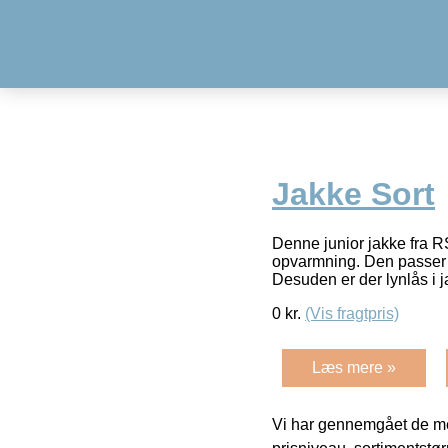
Jakke Sort
Denne junior jakke fra RSL
opvarmning. Den passer t
Desuden er der lynlås i 
0
kr.
(Vis fragtpris)
Læs mere »
Vi har gennemgået de mes