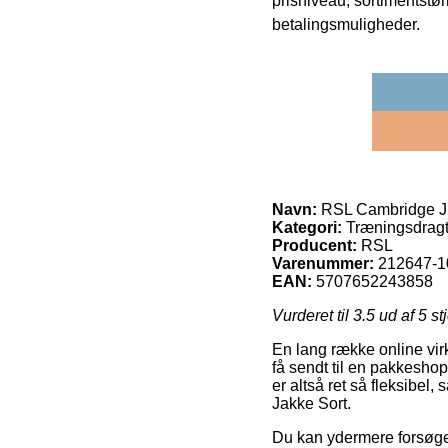
prisniveau, sortimentstø
betalingsmuligheder.
Navn:
RSL Cambridge Ju
Kategori:
Træningsdragt
Producent:
RSL
Varenummer:
212647-1
EAN:
5707652243858
Vurderet til
3.5
ud af 5 st
En lang række online virk
få sendt til en pakkeshop
er altså ret så fleksibe
Jakke Sort.
Du kan ydermere forsøge at