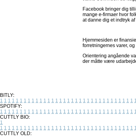
Facebook bringer dig tilli
mange e-firmaer hvor fo
at danne dig et indtryk af
Hjemmesiden er finansiere
forretningernes varer, o
Orientering angående var
der måtte være udarbejde
BITLY:
1
1
1
1
1
1
1
1
1
1
1
1
1
1
1
1
1
1
1
1
1
1
1
1
1
1
1
1
1
1
1
1
1
1
SPOTIFY:
1
1
1
1
1
1
1
1
1
1
1
1
1
1
1
1
1
1
1
1
1
1
1
1
1
1
1
1
1
1
1
1
1
1
CUTTLY BIO:
1
1
1
1
1
1
1
1
1
1
1
1
1
1
1
1
1
1
1
1
1
1
1
1
1
1
1
1
1
1
1
1
1
1
1
CUTTLY OLD: