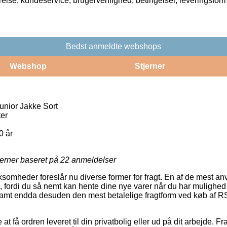
rrelse, kundeservice, brugervenlighed, betingelser, leveringsfor
Bedst anmeldte webshops
Webshop
Stjerner
nior Jakke Sort
er
0 år
jerner baseret på
22
anmeldelser
somheder foreslår nu diverse former for fragt. En af de mest anve
, fordi du så nemt kan hente dine nye varer når du har mulighed
l, samt endda desuden den mest betalelige fragtform ved køb af
 få ordren leveret til din privatbolig eller ud på dit arbejde. Fr