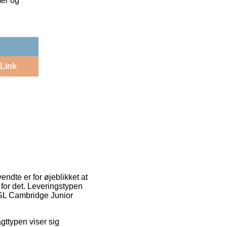
mer og
Link
ndte er for øjeblikket at
 for det. Leveringstypen
 RSL Cambridge Junior
agttypen viser sig