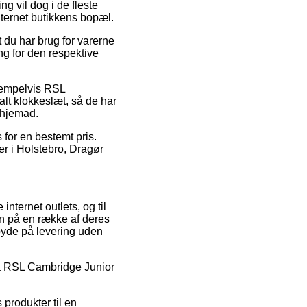
g vil dog i de fleste
nternet butikkens bopæl.
du har brug for varerne
ng for den respektive
sempelvis RSL
alt klokkeslæt, så de har
r hjemad.
s for en bestemt pris.
er i Holstebro, Dragør
internet outlets, og til
en på en række af deres
 byde på levering uden
 på RSL Cambridge Junior
 produkter til en