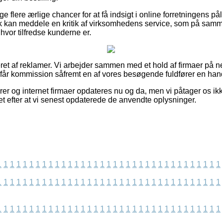
ge flere ærlige chancer for at få indsigt i online forretningens på
lk kan meddele en kritik af virksomhedens service, som på samm
 hvor tilfredse kunderne er.
t af reklamer. Vi arbejder sammen med et hold af firmaer på net
g får kommission såfremt en af vores besøgende fuldfører en han
er og internet firmaer opdateres nu og da, men vi påtager os ik
t efter at vi senest opdaterede de anvendte oplysninger.
1
1
1
1
1
1
1
1
1
1
1
1
1
1
1
1
1
1
1
1
1
1
1
1
1
1
1
1
1
1
1
1
1
1
1
1
1
1
1
1
1
1
1
1
1
1
1
1
1
1
1
1
1
1
1
1
1
1
1
1
1
1
1
1
1
1
1
1
1
1
1
1
1
1
1
1
1
1
1
1
1
1
1
1
1
1
1
1
1
1
1
1
1
1
1
1
1
1
1
1
1
1
1
1
1