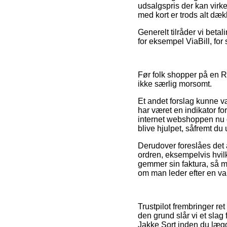
udsalgspris der kan virk
med kort er trods alt dæ
Generelt tilråder vi beta
for eksempel ViaBill, for 
Før folk shopper på en R
ikke særlig morsomt.
Et andet forslag kunne v
har været en indikator fo
internet webshoppen nu o
blive hjulpet, såfremt du
Derudover foreslåes det 
ordren, eksempelvis hvilke
gemmer sin faktura, så 
om man leder efter en var
Trustpilot frembringer r
den grund slår vi et sl
Jakke Sort inden du lægge