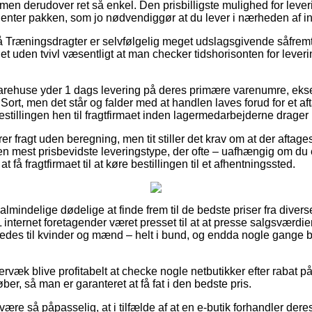
men derudover ret så enkel. Den prisbilligste mulighed for leverin
 henter pakken, som jo nødvendiggør at du lever i nærheden af i
Træningsdragter er selvfølgelig meget udslagsgivende såfremt 
t uden tvivl væsentligt at man checker tidshorisonten for leveri
varehuse yder 1 dags levering på deres primære varenumre, ek
rt, men det står og falder med at handlen laves forud for et aft
bestillingen hen til fragtfirmaet inden lagermedarbejderne drage
rer fragt uden beregning, men tit stiller det krav om at der aftage
en mest prisbevidste leveringstype, der ofte – uafhængig om du 
at få fragtfirmaet til at køre bestillingen til et afhentningssted.
 almindelige dødelige at finde frem til de bedste priser fra diverse 
ternet foretagender været presset til at at presse salgsværdi
geledes til kvinder og mænd – helt i bund, og endda nogle gange
rvæk blive profitabelt at checke nogle netbutikker efter rabat
ber, så man er garanteret at få fat i den bedste pris.
ære så påpasselig, at i tilfælde af at en e-butik forhandler deres