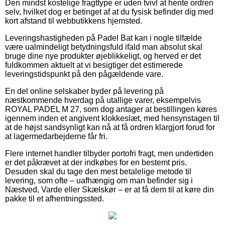
Den mindst kostelige fragttype er uden tvivl at hente ordren
selv, hvilket dog er betinget af at du fysisk befinder dig med
kort afstand til webbutikkens hjemsted.
Leveringshastigheden på Padel Bat kan i nogle tilfælde
være ualmindeligt betydningsfuld ifald man absolut skal
bruge dine nye produkter øjeblikkeligt, og herved er det
fuldkommen aktuelt at vi besigtiger det estimerede
leveringstidspunkt på den pågældende vare.
En del online selskaber byder på levering på
næstkommende hverdag på utallige varer, eksempelvis
ROYAL PADEL M 27, som dog antager at bestillingen køres
igennem inden et angivent klokkeslæt, med hensynstagen til
at de højst sandsynligt kan nå at få ordren klargjort forud for
at lagermedarbejderne får fri.
Flere internet handler tilbyder portofri fragt, men undertiden
er det påkrævet at der indkøbes for en bestemt pris.
Desuden skal du tage den mest betalelige metode til
levering, som ofte – uafhængig om man befinder sig i
Næstved, Varde eller Skælskør – er at få dem til at køre din
pakke til et afhentningssted.