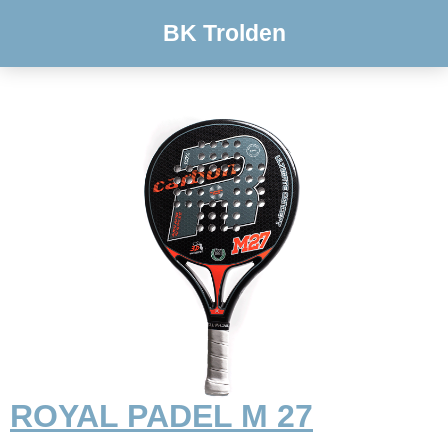
BK Trolden
ROYAL PADEL M 27