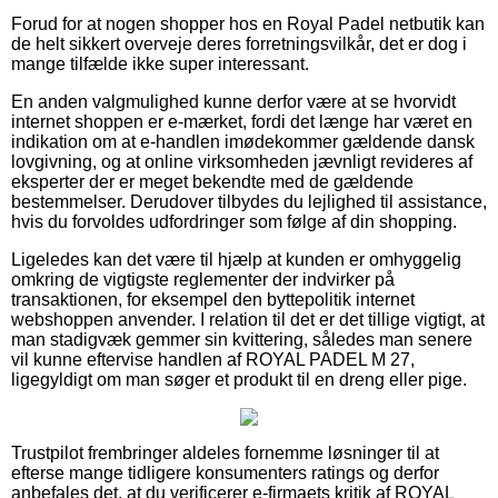
Forud for at nogen shopper hos en Royal Padel netbutik kan
de helt sikkert overveje deres forretningsvilkår, det er dog i
mange tilfælde ikke super interessant.
En anden valgmulighed kunne derfor være at se hvorvidt
internet shoppen er e-mærket, fordi det længe har været en
indikation om at e-handlen imødekommer gældende dansk
lovgivning, og at online virksomheden jævnligt revideres af
eksperter der er meget bekendte med de gældende
bestemmelser. Derudover tilbydes du lejlighed til assistance,
hvis du forvoldes udfordringer som følge af din shopping.
Ligeledes kan det være til hjælp at kunden er omhyggelig
omkring de vigtigste reglementer der indvirker på
transaktionen, for eksempel den byttepolitik internet
webshoppen anvender. I relation til det er det tillige vigtigt, at
man stadigvæk gemmer sin kvittering, således man senere
vil kunne eftervise handlen af ROYAL PADEL M 27,
ligegyldigt om man søger et produkt til en dreng eller pige.
Trustpilot frembringer aldeles fornemme løsninger til at
efterse mange tidligere konsumenters ratings og derfor
anbefales det, at du verificerer e-firmaets kritik af ROYAL