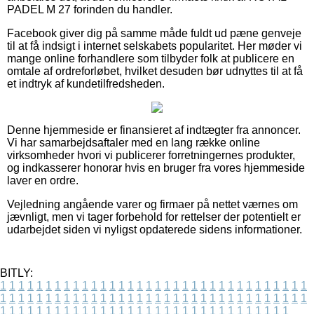
PADEL M 27 forinden du handler.
Facebook giver dig på samme måde fuldt ud pæne genveje
til at få indsigt i internet selskabets popularitet. Her møder vi
mange online forhandlere som tilbyder folk at publicere en
omtale af ordreforløbet, hvilket desuden bør udnyttes til at få
et indtryk af kundetilfredsheden.
Denne hjemmeside er finansieret af indtægter fra annoncer.
Vi har samarbejdsaftaler med en lang række online
virksomheder hvori vi publicerer forretningernes produkter,
og indkasserer honorar hvis en bruger fra vores hjemmeside
laver en ordre.
Vejledning angående varer og firmaer på nettet værnes om
jævnligt, men vi tager forbehold for rettelser der potentielt er
udarbejdet siden vi nyligst opdaterede sidens informationer.
BITLY:
1
1
1
1
1
1
1
1
1
1
1
1
1
1
1
1
1
1
1
1
1
1
1
1
1
1
1
1
1
1
1
1
1
1
1
1
1
1
1
1
1
1
1
1
1
1
1
1
1
1
1
1
1
1
1
1
1
1
1
1
1
1
1
1
1
1
1
1
1
1
1
1
1
1
1
1
1
1
1
1
1
1
1
1
1
1
1
1
1
1
1
1
1
1
1
1
1
1
1
1