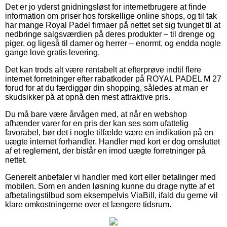
Det er jo yderst gnidningsløst for internetbrugere at finde
information om priser hos forskellige online shops, og til tak
har mange Royal Padel firmaer på nettet set sig tvunget til at
nedbringe salgsværdien på deres produkter – til drenge og
piger, og ligeså til damer og herrer – enormt, og endda nogle
gange love gratis levering.
Det kan trods alt være rentabelt at efterprøve indtil flere
internet forretninger efter rabatkoder på ROYAL PADEL M 27
forud for at du færdiggør din shopping, således at man er
skudsikker på at opnå den mest attraktive pris.
Du må bare være årvågen med, at når en webshop
afhænder varer for en pris der kan ses som ufattelig
favorabel, bør det i nogle tilfælde være en indikation på en
uægte internet forhandler. Handler med kort er dog omsluttet
af et reglement, der bistår en imod uægte forretninger på
nettet.
Generelt anbefaler vi handler med kort eller betalinger med
mobilen. Som en anden løsning kunne du drage nytte af et
afbetalingstilbud som eksempelvis ViaBill, ifald du gerne vil
klare omkostningerne over et længere tidsrum.