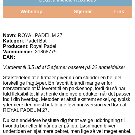
Webshop
Stjerner
Link
Navn:
ROYAL PADEL M 27
Kategori:
Padel Bat
Producent:
Royal Padel
Varenummer:
31868775
EAN:
Vurderet til
3.5
ud af 5 stjerner baseret på
32
anmeldelser
Størstedelen af e-firmaer giver nu om stunder en hel del
forskellige fragttyper. En favorit iblandt mange er for
nærværende at få leveret til en pakkeshop, fordi du så har
fuld fleksibilitet til at hente dine nye produkter når det passer
ind i din hverdag. Metoden er altså ekstremt enkel, og typisk
ydermere den mest betalelige leveringsversion ved køb af
ROYAL PADEL M 27.
Du kan endvidere beslutte dig for at vælge udbringning til
hvor du bor eller til når du er på job. Løsningen bliver
undertiden en sjat mere pebret, men lige så vel meget enkel.