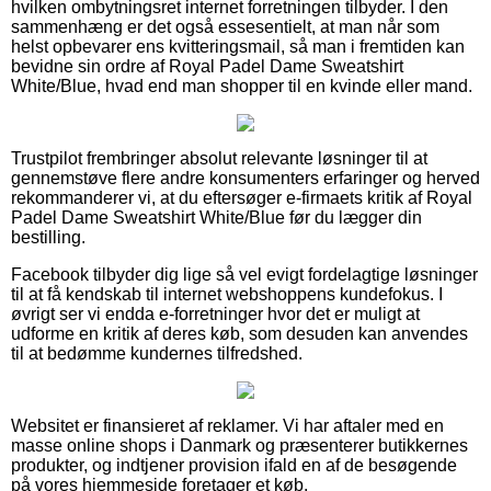
hvilken ombytningsret internet forretningen tilbyder. I den
sammenhæng er det også essesentielt, at man når som
helst opbevarer ens kvitteringsmail, så man i fremtiden kan
bevidne sin ordre af Royal Padel Dame Sweatshirt
White/Blue, hvad end man shopper til en kvinde eller mand.
Trustpilot frembringer absolut relevante løsninger til at
gennemstøve flere andre konsumenters erfaringer og herved
rekommanderer vi, at du eftersøger e-firmaets kritik af Royal
Padel Dame Sweatshirt White/Blue før du lægger din
bestilling.
Facebook tilbyder dig lige så vel evigt fordelagtige løsninger
til at få kendskab til internet webshoppens kundefokus. I
øvrigt ser vi endda e-forretninger hvor det er muligt at
udforme en kritik af deres køb, som desuden kan anvendes
til at bedømme kundernes tilfredshed.
Websitet er finansieret af reklamer. Vi har aftaler med en
masse online shops i Danmark og præsenterer butikkernes
produkter, og indtjener provision ifald en af de besøgende
på vores hjemmeside foretager et køb.