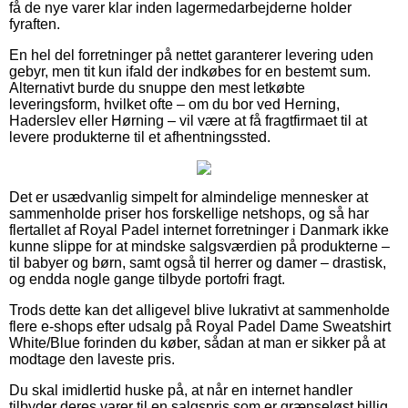
få de nye varer klar inden lagermedarbejderne holder
fyraften.
En hel del forretninger på nettet garanterer levering uden
gebyr, men tit kun ifald der indkøbes for en bestemt sum.
Alternativt burde du snuppe den mest letkøbte
leveringsform, hvilket ofte – om du bor ved Herning,
Haderslev eller Hørning – vil være at få fragtfirmaet til at
levere produkterne til et afhentningssted.
Det er usædvanlig simpelt for almindelige mennesker at
sammenholde priser hos forskellige netshops, og så har
flertallet af Royal Padel internet forretninger i Danmark ikke
kunne slippe for at mindske salgsværdien på produkterne –
til babyer og børn, samt også til herrer og damer – drastisk,
og endda nogle gange tilbyde portofri fragt.
Trods dette kan det alligevel blive lukrativt at sammenholde
flere e-shops efter udsalg på Royal Padel Dame Sweatshirt
White/Blue forinden du køber, sådan at man er sikker på at
modtage den laveste pris.
Du skal imidlertid huske på, at når en internet handler
tilbyder deres varer til en salgspris som er grænseløst billig,