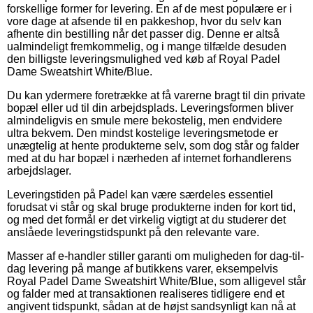
forskellige former for levering. En af de mest populære er i
vore dage at afsende til en pakkeshop, hvor du selv kan
afhente din bestilling når det passer dig. Denne er altså
ualmindeligt fremkommelig, og i mange tilfælde desuden
den billigste leveringsmulighed ved køb af Royal Padel
Dame Sweatshirt White/Blue.
Du kan ydermere foretrække at få varerne bragt til din private
bopæl eller ud til din arbejdsplads. Leveringsformen bliver
almindeligvis en smule mere bekostelig, men endvidere
ultra bekvem. Den mindst kostelige leveringsmetode er
unægtelig at hente produkterne selv, som dog står og falder
med at du har bopæl i nærheden af internet forhandlerens
arbejdslager.
Leveringstiden på Padel kan være særdeles essentiel
forudsat vi står og skal bruge produkterne inden for kort tid,
og med det formål er det virkelig vigtigt at du studerer det
anslåede leveringstidspunkt på den relevante vare.
Masser af e-handler stiller garanti om muligheden for dag-til-
dag levering på mange af butikkens varer, eksempelvis
Royal Padel Dame Sweatshirt White/Blue, som alligevel står
og falder med at transaktionen realiseres tidligere end et
angivent tidspunkt, sådan at de højst sandsynligt kan nå at