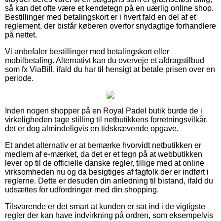
så kan det ofte være et kendetegn på en uærlig online shop.
Bestillinger med betalingskort er i hvert fald en del af et
reglement, der bistår køberen overfor snydagtige forhandlere
på nettet.
Vi anbefaler bestillinger med betalingskort eller
mobilbetaling. Alternativt kan du overveje et afdragstilbud
som fx ViaBill, ifald du har til hensigt at betale prisen over en
periode.
Inden nogen shopper på en Royal Padel butik burde de i
virkeligheden tage stilling til netbutikkens forretningsvilkår,
det er dog almindeligvis en tidskrævende opgave.
Et andet alternativ er at bemærke hvorvidt netbutikken er
medlem af e-mærket, da det er et tegn på at webbutikken
lever op til de officielle danske regler, tillige med at online
virksomheden nu og da besigtiges af fagfolk der er indført i
reglerne. Dette er desuden din anledning til bistand, ifald du
udsættes for udfordringer med din shopping.
Tilsvarende er det smart at kunden er sat ind i de vigtigste
regler der kan have indvirkning på ordren, som eksempelvis