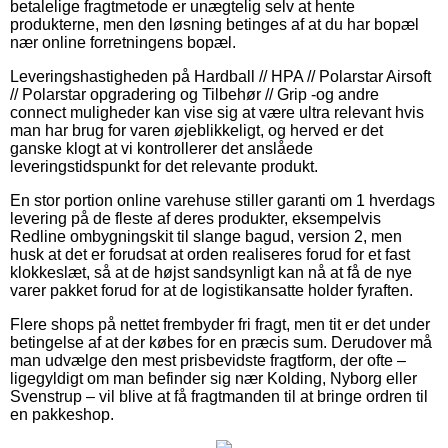
betalelige fragtmetode er unægtelig selv at hente
produkterne, men den løsning betinges af at du har bopæl
nær online forretningens bopæl.
Leveringshastigheden på Hardball // HPA // Polarstar Airsoft
// Polarstar opgradering og Tilbehør // Grip -og andre
connect muligheder kan vise sig at være ultra relevant hvis
man har brug for varen øjeblikkeligt, og herved er det
ganske klogt at vi kontrollerer det anslåede
leveringstidspunkt for det relevante produkt.
En stor portion online varehuse stiller garanti om 1 hverdags
levering på de fleste af deres produkter, eksempelvis
Redline ombygningskit til slange bagud, version 2, men
husk at det er forudsat at orden realiseres forud for et fast
klokkeslæt, så at de højst sandsynligt kan nå at få de nye
varer pakket forud for at de logistikansatte holder fyraften.
Flere shops på nettet frembyder fri fragt, men tit er det under
betingelse af at der købes for en præcis sum. Derudover må
man udvælge den mest prisbevidste fragtform, der ofte –
ligegyldigt om man befinder sig nær Kolding, Nyborg eller
Svenstrup – vil blive at få fragtmanden til at bringe ordren til
en pakkeshop.