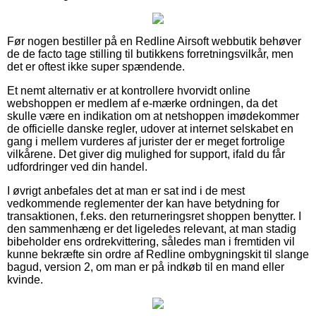
Før nogen bestiller på en Redline Airsoft webbutik behøver
de de facto tage stilling til butikkens forretningsvilkår, men
det er oftest ikke super spændende.
Et nemt alternativ er at kontrollere hvorvidt online
webshoppen er medlem af e-mærke ordningen, da det
skulle være en indikation om at netshoppen imødekommer
de officielle danske regler, udover at internet selskabet en
gang i mellem vurderes af jurister der er meget fortrolige
vilkårene. Det giver dig mulighed for support, ifald du får
udfordringer ved din handel.
I øvrigt anbefales det at man er sat ind i de mest
vedkommende reglementer der kan have betydning for
transaktionen, f.eks. den returneringsret shoppen benytter. I
den sammenhæng er det ligeledes relevant, at man stadig
bibeholder ens ordrekvittering, således man i fremtiden vil
kunne bekræfte sin ordre af Redline ombygningskit til slange
bagud, version 2, om man er på indkøb til en mand eller
kvinde.