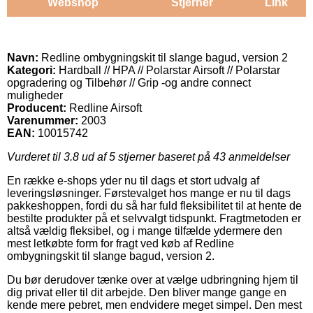
Webshop
Stjerner
Link
Navn:
Redline ombygningskit til slange bagud, version 2
Kategori:
Hardball // HPA // Polarstar Airsoft // Polarstar
opgradering og Tilbehør // Grip -og andre connect
muligheder
Producent:
Redline Airsoft
Varenummer:
2003
EAN:
10015742
Vurderet til
3.8
ud af 5 stjerner baseret på
43
anmeldelser
En række e-shops yder nu til dags et stort udvalg af
leveringsløsninger. Førstevalget hos mange er nu til dags
pakkeshoppen, fordi du så har fuld fleksibilitet til at hente de
bestilte produkter på et selvvalgt tidspunkt. Fragtmetoden er
altså vældig fleksibel, og i mange tilfælde ydermere den
mest letkøbte form for fragt ved køb af Redline
ombygningskit til slange bagud, version 2.
Du bør derudover tænke over at vælge udbringning hjem til
dig privat eller til dit arbejde. Den bliver mange gange en
kende mere pebret, men endvidere meget simpel. Den mest