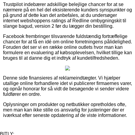
Trustpilot indebærer adskillige belejlige chancer for at se
nærmere på en hel del eksisterende kunders synspunkter og
på grund af dette kan det anbefales, at du undersøger
internet webshoppens ratings af Redline ombygningskit til
slange bagud, version 2 før du lægger din bestilling.
Facebook frembringer tilsvarende fuldstændig fortræffelige
chancer for at få en idé om online forretningens pålidelighed.
Foruden det ser vi en række online outlets hvor man kan
formulere en evaluering af købsoplevelsen, hvilket tillige kan
bruges til at danne dig et indtryk af kundetilfredsheden.
Denne side finansieres af reklameindtægter. Vi hjælper
utallige online forhandlere idet vi publicerer firmaernes varer,
og opnår honorar for så vidt de besøgende vi sender videre
fuldfører en ordre.
Oplysninger om produkter og netbutikker opretholdes ofte,
men man kan ikke stille os ansvarlig for justeringer der er
iværksat efter seneste opdatering af de viste informationer.
BITLY: