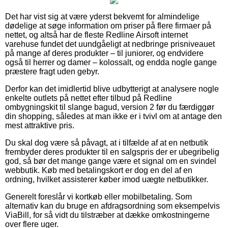
Det har vist sig at være yderst bekvemt for almindelige
dødelige at søge information om priser på flere firmaer på
nettet, og altså har de fleste Redline Airsoft internet
varehuse fundet det uundgåeligt at nedbringe prisniveauet
på mange af deres produkter – til juniorer, og endvidere
også til herrer og damer – kolossalt, og endda nogle gange
præstere fragt uden gebyr.
Derfor kan det imidlertid blive udbytterigt at analysere nogle
enkelte outlets på nettet efter tilbud på Redline
ombygningskit til slange bagud, version 2 før du færdiggør
din shopping, således at man ikke er i tvivl om at antage den
mest attraktive pris.
Du skal dog være så påvagt, at i tilfælde af at en netbutik
frembyder deres produkter til en salgspris der er ubegribelig
god, så bør det mange gange være et signal om en svindel
webbutik. Køb med betalingskort er dog en del af en
ordning, hvilket assisterer køber imod uægte netbutikker.
Generelt foreslår vi kortkøb eller mobilbetaling. Som
alternativ kan du bruge en afdragsordning som eksempelvis
ViaBill, for så vidt du tilstræber at dække omkostningerne
over flere uger.