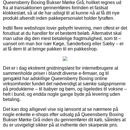
Queensberry Boxing Bukser Mørke Grå, hvilket regnes ud
fra at transaktionen gennemføres forinden et fastsat
klokkeslæt, så at de har udsigt til at kunne nå at få dit nye
produkt afsendt inden pakkepersonalet holder fyraften.
Indtil flere webshops lover gebyrfri levering, men oftest er det
forudsat at du handler for et bestemt beløb. Alternativt skal
man udse dig den mest betalelige fragtmulighed, som tit –
uanset om man bor nær Køge, Sønderborg eller Sæby – er
at få dem til at bringe pakken til en pakkeshop.
Det er i dag ekstremt gnidningsløst for internetbrugere at
sammenholde priser i blandt diverse e-firmaer, og til
gengæld har adskillige Queensberry Boxing online
virksomheder fundet det nødvendigt at sænke salgspriserne
på produkterne – til babyer og børn, og ligeledes til voksne –
helt i bund, og endda nogle gange byde på levering uden
betaling.
Det kan dog alligevel vise sig lønsomt at se nærmere på
nogle enkelte e-shops efter udsalg på Queensberry Boxing
Bukser Mørke Grå inden du gennemfører dit køb, således at
du er usvigeligt sikker på at indhente den skarpeste pris.