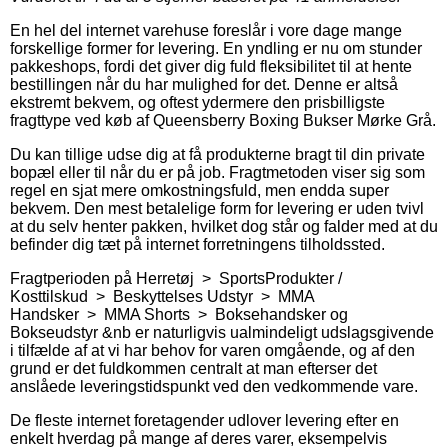
En hel del internet varehuse foreslår i vore dage mange
forskellige former for levering. En yndling er nu om stunder
pakkeshops, fordi det giver dig fuld fleksibilitet til at hente
bestillingen når du har mulighed for det. Denne er altså
ekstremt bekvem, og oftest ydermere den prisbilligste
fragttype ved køb af Queensberry Boxing Bukser Mørke Grå.
Du kan tillige udse dig at få produkterne bragt til din private
bopæl eller til når du er på job. Fragtmetoden viser sig som
regel en sjat mere omkostningsfuld, men endda super
bekvem. Den mest betalelige form for levering er uden tvivl
at du selv henter pakken, hvilket dog står og falder med at du
befinder dig tæt på internet forretningens tilholdssted.
Fragtperioden på Herretøj > SportsProdukter /
Kosttilskud > Beskyttelses Udstyr > MMA
Handsker > MMA Shorts > Boksehandsker og
Bokseudstyr &nb er naturligvis ualmindeligt udslagsgivende
i tilfælde af at vi har behov for varen omgående, og af den
grund er det fuldkommen centralt at man efterser det
anslåede leveringstidspunkt ved den vedkommende vare.
De fleste internet foretagender udlover levering efter en
enkelt hverdag på mange af deres varer, eksempelvis