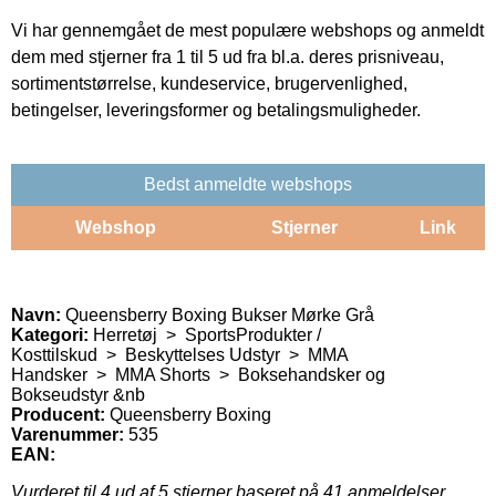
Vi har gennemgået de mest populære webshops og anmeldt
dem med stjerner fra 1 til 5 ud fra bl.a. deres prisniveau,
sortimentstørrelse, kundeservice, brugervenlighed,
betingelser, leveringsformer og betalingsmuligheder.
Bedst anmeldte webshops
Webshop
Stjerner
Link
Navn:
Queensberry Boxing Bukser Mørke Grå
Kategori:
Herretøj > SportsProdukter /
Kosttilskud > Beskyttelses Udstyr > MMA
Handsker > MMA Shorts > Boksehandsker og
Bokseudstyr &nb
Producent:
Queensberry Boxing
Varenummer:
535
EAN:
Vurderet til
4
ud af 5 stjerner baseret på
41
anmeldelser