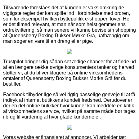
Tilsvarende foreslåes det at kunden er vaks omkring de
vigtigste regler der kan spille ind i forbindelse med ordren,
som for eksempel hvilken byttepolitik e-shoppen lover. Her
er det tilmed relevant, at man når som helst gemmer ens
ordrekvittering, så man senere vil kunne bevise sin shopping
af Queensberry Boxing Bukser Mørke Grå, uafhængig om
man søger en vare til en dreng eller pige.
Trustpilot bringer dig sådan set ærlige chancer for at finde ud
af en længere række øvrige konsumenters tanker og herved
støtter vi, at du bliver klogere på online virksomhedens
omtaler af Queensberry Boxing Bukser Mørke Grå før du
bestiller.
Facebook tilbyder lige så vel rigtig passelige genveje til at få
indtryk af internet butikkens kundetilfredshed. Derudover er
der en del online butikker hvor kunder kan meddele en kritik
af virksomhedens service, hvilket på samme måde bør tages
i brug til vurdering af hvor glade kunderne er.
Vores website er finansieret af annoncer. Vi arbejder tæt