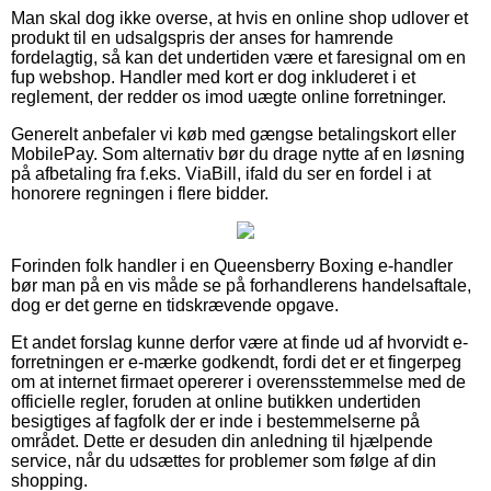
Man skal dog ikke overse, at hvis en online shop udlover et
produkt til en udsalgspris der anses for hamrende
fordelagtig, så kan det undertiden være et faresignal om en
fup webshop. Handler med kort er dog inkluderet i et
reglement, der redder os imod uægte online forretninger.
Generelt anbefaler vi køb med gængse betalingskort eller
MobilePay. Som alternativ bør du drage nytte af en løsning
på afbetaling fra f.eks. ViaBill, ifald du ser en fordel i at
honorere regningen i flere bidder.
Forinden folk handler i en Queensberry Boxing e-handler
bør man på en vis måde se på forhandlerens handelsaftale,
dog er det gerne en tidskrævende opgave.
Et andet forslag kunne derfor være at finde ud af hvorvidt e-
forretningen er e-mærke godkendt, fordi det er et fingerpeg
om at internet firmaet opererer i overensstemmelse med de
officielle regler, foruden at online butikken undertiden
besigtiges af fagfolk der er inde i bestemmelserne på
området. Dette er desuden din anledning til hjælpende
service, når du udsættes for problemer som følge af din
shopping.