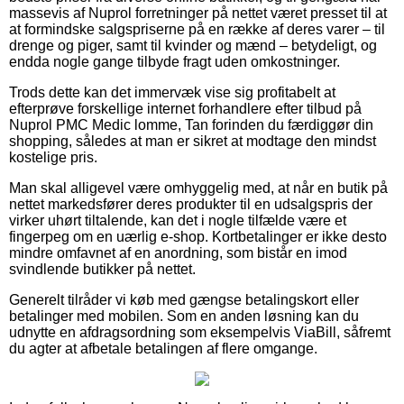
massevis af Nuprol forretninger på nettet været presset til at
at formindske salgspriserne på en række af deres varer – til
drenge og piger, samt til kvinder og mænd – betydeligt, og
endda nogle gange tilbyde fragt uden omkostninger.
Trods dette kan det immervæk vise sig profitabelt at
efterprøve forskellige internet forhandlere efter tilbud på
Nuprol PMC Medic lomme, Tan forinden du færdiggør din
shopping, således at man er sikret at modtage den mindst
kostelige pris.
Man skal alligevel være omhyggelig med, at når en butik på
nettet markedsfører deres produkter til en udsalgspris der
virker uhørt tiltalende, kan det i nogle tilfælde være et
fingerpeg om en uærlig e-shop. Kortbetalinger er ikke desto
mindre omfavnet af en anordning, som bistår en imod
svindlende butikker på nettet.
Generelt tilråder vi køb med gængse betalingskort eller
betalinger med mobilen. Som en anden løsning kan du
udnytte en afdragsordning som eksempelvis ViaBill, såfremt
du agter at afbetale betalingen af flere omgange.