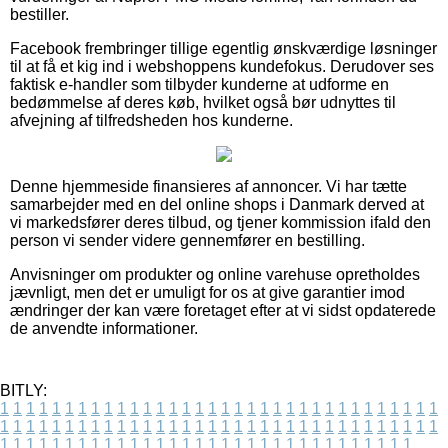
bestiller.
Facebook frembringer tillige egentlig ønskværdige løsninger
til at få et kig ind i webshoppens kundefokus. Derudover ses
faktisk e-handler som tilbyder kunderne at udforme en
bedømmelse af deres køb, hvilket også bør udnyttes til
afvejning af tilfredsheden hos kunderne.
Denne hjemmeside finansieres af annoncer. Vi har tætte
samarbejder med en del online shops i Danmark derved at
vi markedsfører deres tilbud, og tjener kommission ifald den
person vi sender videre gennemfører en bestilling.
Anvisninger om produkter og online varehuse opretholdes
jævnligt, men det er umuligt for os at give garantier imod
ændringer der kan være foretaget efter at vi sidst opdaterede
de anvendte informationer.
BITLY:
1
1
1
1
1
1
1
1
1
1
1
1
1
1
1
1
1
1
1
1
1
1
1
1
1
1
1
1
1
1
1
1
1
1
1
1
1
1
1
1
1
1
1
1
1
1
1
1
1
1
1
1
1
1
1
1
1
1
1
1
1
1
1
1
1
1
1
1
1
1
1
1
1
1
1
1
1
1
1
1
1
1
1
1
1
1
1
1
1
1
1
1
1
1
1
1
1
1
1
1