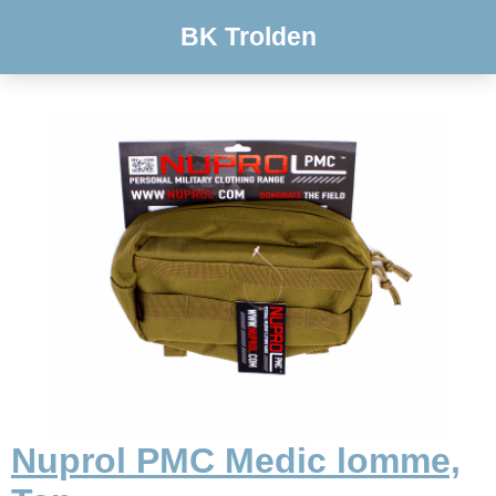
BK Trolden
Nuprol PMC Medic lomme,