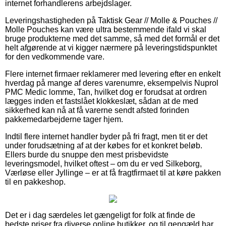
internet forhandlerens arbejdslager.
Leveringshastigheden på Taktisk Gear // Molle & Pouches //
Molle Pouches kan være ultra bestemmende ifald vi skal
bruge produkterne med det samme, så med det formål er det
helt afgørende at vi kigger nærmere på leveringstidspunktet
for den vedkommende vare.
Flere internet firmaer reklamerer med levering efter en enkelt
hverdag på mange af deres varenumre, eksempelvis Nuprol
PMC Medic lomme, Tan, hvilket dog er forudsat at ordren
lægges inden et fastslået klokkeslæt, sådan at de med
sikkerhed kan nå at få varerne sendt afsted forinden
pakkemedarbejderne tager hjem.
Indtil flere internet handler byder på fri fragt, men tit er det
under forudsætning af at der købes for et konkret beløb.
Ellers burde du snuppe den mest prisbevidste
leveringsmodel, hvilket oftest – om du er ved Silkeborg,
Værløse eller Jyllinge – er at få fragtfirmaet til at køre pakken
til en pakkeshop.
Det er i dag særdeles let gængeligt for folk at finde de
bedste priser fra diverse online butikker, og til gengæld har