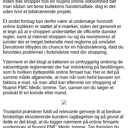
Inden folk shopper hos en Nuprol online virksomhed bør
man sådan set bese butikkens handelsaftale, dog er det
uden tvivl et tidskrævende projekt.
Et andet forslag kan derfor være at undersøge hvorvidt
online butikken er støttet af e-mærket, siden det generelt er
et tegn på at e-shoppen understøtter de officielle danske
regler, samt at internet shoppen nu og da monitoreres af
jurister der er meget bekendte med reglerne på området.
Derudover tilbydes du chance for en håndsrækning, ifald du
forvoldes problemer i forbindelse med din shopping.
Ydermere er det klogt at køberen er omhyggelig omkring de
væsentligste reglementer der har indvirkning på bestillingen,
som fx hvilken byttepolitik online firmaet har. Her er det på
samme måde afgørende, at man når som helst bevarer sin
faktura e-mail, så man altid kan eftervise sin shopping af
Nuprol PMC Medic lomme, Tan, uanset om du søger et
produkt til en kvinde eller mand.
Trustpilot præsterer fuldt ud relevante genveje til at beskue
forskellige eksisterende kunders iagttagelser og på grund af
dette er det klogt, at du kigger nærmere på online firmaets
vurderinger af Nuprol PMC Medic lomme, Tan forinden du