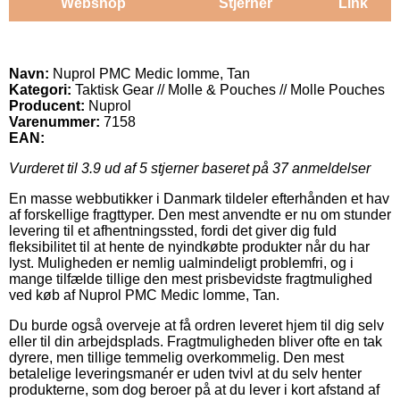
Webshop
Stjerner
Link
Navn:
Nuprol PMC Medic lomme, Tan
Kategori:
Taktisk Gear // Molle & Pouches // Molle Pouches
Producent:
Nuprol
Varenummer:
7158
EAN:
Vurderet til
3.9
ud af 5 stjerner baseret på
37
anmeldelser
En masse webbutikker i Danmark tildeler efterhånden et hav
af forskellige fragttyper. Den mest anvendte er nu om stunder
levering til et afhentningssted, fordi det giver dig fuld
fleksibilitet til at hente de nyindkøbte produkter når du har
lyst. Muligheden er nemlig ualmindeligt problemfri, og i
mange tilfælde tillige den mest prisbevidste fragtmulighed
ved køb af Nuprol PMC Medic lomme, Tan.
Du burde også overveje at få ordren leveret hjem til dig selv
eller til din arbejdsplads. Fragtmuligheden bliver ofte en tak
dyrere, men tillige temmelig overkommelig. Den mest
betalelige leveringsmanér er uden tvivl at du selv henter
produkterne, som dog beroer på at du lever i kort afstand af