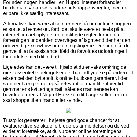
Forinden nogen handler i en Nuprol internet forhandler
burde man sådan set studere netshoppens regler, men det
er bare ikke særlig interessant.
Alternativet kan være at se nærmere på om online shoppen
er støttet af e-mærket, fordi det skulle være et bevis på at
internet firmaet opfylder de opstillede regler, foruden at
forretningen undertiden overvåges af fagmænd der har den
nødvendige knowhow om retningslinjerne. Desuden får du
genvej til at få assistance, ifald du forvoldes udfordringer i
forbindelse med dit indkøb.
Ligeledes kan det være til hjælp at du er vaks omkring de
mest essentielle betingelser der har indflydelse på ordren, til
eksempel den byttepolitik online butikken garanterer. I den
sammenhæng er det også relevant, at man til enhver tid
gemmer ens kvitteringsmail, således man senere kan
bevidne ordren af Nuprol Plukskum til Large kuffert, om du
skal shoppe til en mand eller kvinde.
Trustpilot genererer i højeste grad gode chancer for at
evaluere diverse aktuelle brugeres anmeldelser og derved
er det at foretrække, at du vurderer online forretningens
bedømmelser af Nuprol Plukskum til Large kuffert inden du