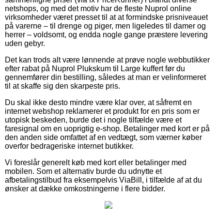
netshops, og med det motiv har de fleste Nuprol online
virksomheder været presset til at at formindske prisniveauet
på varerne – til drenge og piger, men ligeledes til damer og
herrer – voldsomt, og endda nogle gange præstere levering
uden gebyr.
Det kan trods alt være lønnende at prøve nogle webbutikker
efter rabat på Nuprol Plukskum til Large kuffert før du
gennemfører din bestilling, således at man er velinformeret
til at skaffe sig den skarpeste pris.
Du skal ikke desto mindre være klar over, at såfremt en
internet webshop reklamerer et produkt for en pris som er
utopisk beskeden, burde det i nogle tilfælde være et
faresignal om en uoprigtig e-shop. Betalinger med kort er på
den anden side omfattet af en vedtægt, som værner køber
overfor bedrageriske internet butikker.
Vi foreslår generelt køb med kort eller betalinger med
mobilen. Som et alternativ burde du udnytte et
afbetalingstilbud fra eksempelvis ViaBill, i tilfælde af at du
ønsker at dække omkostningerne i flere bidder.