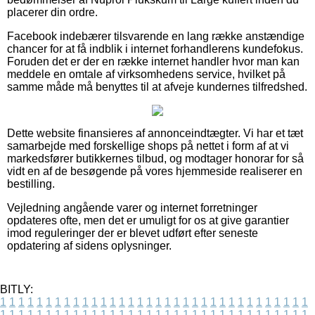
placerer din ordre.
Facebook indebærer tilsvarende en lang række anstændige
chancer for at få indblik i internet forhandlerens kundefokus.
Foruden det er der en række internet handler hvor man kan
meddele en omtale af virksomhedens service, hvilket på
samme måde må benyttes til at afveje kundernes tilfredshed.
Dette website finansieres af annonceindtægter. Vi har et tæt
samarbejde med forskellige shops på nettet i form af at vi
markedsfører butikkernes tilbud, og modtager honorar for så
vidt en af de besøgende på vores hjemmeside realiserer en
bestilling.
Vejledning angående varer og internet forretninger
opdateres ofte, men det er umuligt for os at give garantier
imod reguleringer der er blevet udført efter seneste
opdatering af sidens oplysninger.
BITLY:
1
1
1
1
1
1
1
1
1
1
1
1
1
1
1
1
1
1
1
1
1
1
1
1
1
1
1
1
1
1
1
1
1
1
1
1
1
1
1
1
1
1
1
1
1
1
1
1
1
1
1
1
1
1
1
1
1
1
1
1
1
1
1
1
1
1
1
1