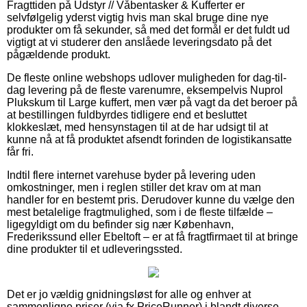
Fragttiden på Udstyr // Våbentasker & Kufferter er
selvfølgelig yderst vigtig hvis man skal bruge dine nye
produkter om få sekunder, så med det formål er det fuldt ud
vigtigt at vi studerer den anslåede leveringsdato på det
pågældende produkt.
De fleste online webshops udlover muligheden for dag-til-
dag levering på de fleste varenumre, eksempelvis Nuprol
Plukskum til Large kuffert, men vær på vagt da det beroer på
at bestillingen fuldbyrdes tidligere end et besluttet
klokkeslæt, med hensynstagen til at de har udsigt til at
kunne nå at få produktet afsendt forinden de logistikansatte
får fri.
Indtil flere internet varehuse byder på levering uden
omkostninger, men i reglen stiller det krav om at man
handler for en bestemt pris. Derudover kunne du vælge den
mest betalelige fragtmulighed, som i de fleste tilfælde –
ligegyldigt om du befinder sig nær København,
Frederikssund eller Ebeltoft – er at få fragtfirmaet til at bringe
dine produkter til et udleveringssted.
Det er jo vældig gnidningsløst for alle og enhver at
sammenligne priser (via fx PriceRunner) i blandt diverse