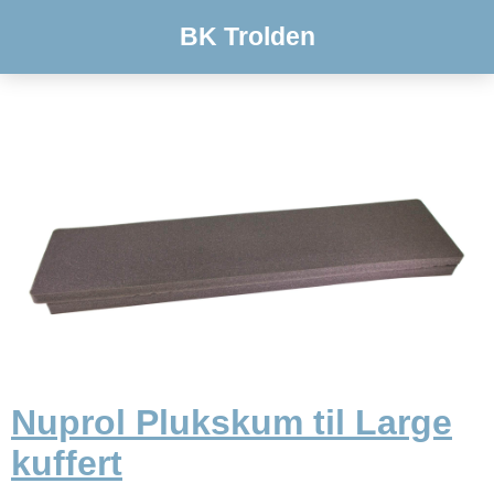
BK Trolden
Nuprol Plukskum til Large
kuffert