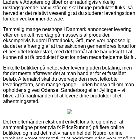
Ladere // Adaptere og tilbehør er naturligvis virkelig
udslagsgivende når vi står og skal bruge produktet fluks, så
herved er det relativt væsentligt at du studerer leveringstiden
for den vedkommende vare.
Temmelig mange netshops i Danmark annoncerer levering
efter en enkelt hverdag på massevis af produkter,
eksempelvis Nuprol Batteriboks, Grå, men vær påpasselig
da det er afhængig af at transaktionen gennemføres forud for
et besluttet klokkeslæt, med det formål at de har udsigt til at
kunne nå at få produktet fikset forinden medarbejderne får fri.
Enkelte butikker på nettet yder levering uden betaling, men
for det meste afkræver det at man handler for et fastslået
beløb. Alternativt skal du overveje den mest letkøbte
leveringsform, som mange gange – uden hensyn til om man
opholder sig ved Odense, Sønderborg eller Jyllinge – vil
blive at få fragtmanden til at levere dine produkter til et
afhentningssted.
Det er efterhånden ekstremt enkelt for alle og enhver at
sammenligne priser (via fx PriceRunner) på flere online
butikker, og med det motiv har en hel del Nuprol online
varehuse været presset til at at nedskære prisniveauet på en