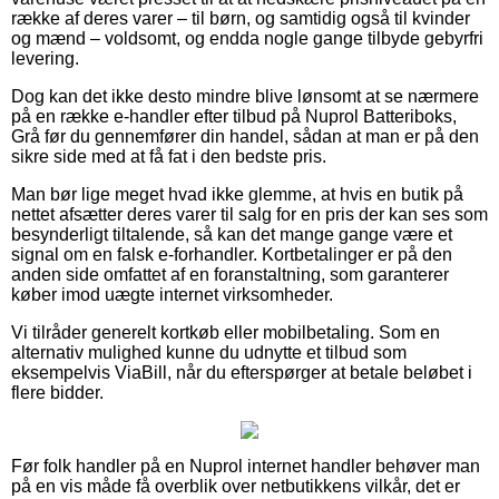
række af deres varer – til børn, og samtidig også til kvinder
og mænd – voldsomt, og endda nogle gange tilbyde gebyrfri
levering.
Dog kan det ikke desto mindre blive lønsomt at se nærmere
på en række e-handler efter tilbud på Nuprol Batteriboks,
Grå før du gennemfører din handel, sådan at man er på den
sikre side med at få fat i den bedste pris.
Man bør lige meget hvad ikke glemme, at hvis en butik på
nettet afsætter deres varer til salg for en pris der kan ses som
besynderligt tiltalende, så kan det mange gange være et
signal om en falsk e-forhandler. Kortbetalinger er på den
anden side omfattet af en foranstaltning, som garanterer
køber imod uægte internet virksomheder.
Vi tilråder generelt kortkøb eller mobilbetaling. Som en
alternativ mulighed kunne du udnytte et tilbud som
eksempelvis ViaBill, når du efterspørger at betale beløbet i
flere bidder.
Før folk handler på en Nuprol internet handler behøver man
på en vis måde få overblik over netbutikkens vilkår, det er