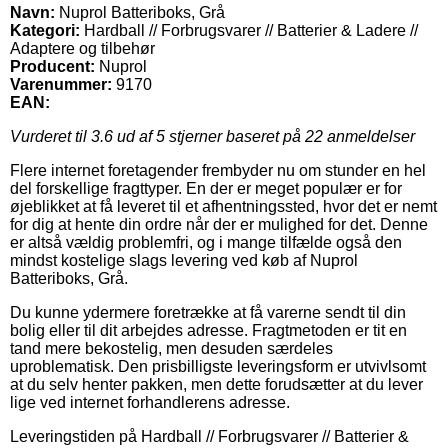
Navn:
Nuprol Batteriboks, Grå
Kategori:
Hardball // Forbrugsvarer // Batterier & Ladere //
Adaptere og tilbehør
Producent:
Nuprol
Varenummer:
9170
EAN:
Vurderet til
3.6
ud af 5 stjerner baseret på
22
anmeldelser
Flere internet foretagender frembyder nu om stunder en hel
del forskellige fragttyper. En der er meget populær er for
øjeblikket at få leveret til et afhentningssted, hvor det er nemt
for dig at hente din ordre når der er mulighed for det. Denne
er altså vældig problemfri, og i mange tilfælde også den
mindst kostelige slags levering ved køb af Nuprol
Batteriboks, Grå.
Du kunne ydermere foretrække at få varerne sendt til din
bolig eller til dit arbejdes adresse. Fragtmetoden er tit en
tand mere bekostelig, men desuden særdeles
uproblematisk. Den prisbilligste leveringsform er utvivlsomt
at du selv henter pakken, men dette forudsætter at du lever
lige ved internet forhandlerens adresse.
Leveringstiden på Hardball // Forbrugsvarer // Batterier &