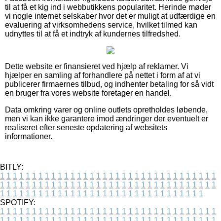
til at få et kig ind i webbutikkens popularitet. Herinde møder
vi nogle internet selskaber hvor det er muligt at udfærdige en
evaluering af virksomhedens service, hvilket tilmed kan
udnyttes til at få et indtryk af kundernes tilfredshed.
Dette website er finansieret ved hjælp af reklamer. Vi
hjælper en samling af forhandlere på nettet i form af at vi
publicerer firmaernes tilbud, og indhenter betaling for så vidt
en bruger fra vores website foretager en handel.
Data omkring varer og online outlets opretholdes løbende,
men vi kan ikke garantere imod ændringer der eventuelt er
realiseret efter seneste opdatering af websitets
informationer.
BITLY:
1
1
1
1
1
1
1
1
1
1
1
1
1
1
1
1
1
1
1
1
1
1
1
1
1
1
1
1
1
1
1
1
1
1
1
1
1
1
1
1
1
1
1
1
1
1
1
1
1
1
1
1
1
1
1
1
1
1
1
1
1
1
1
1
1
1
1
1
1
1
1
1
1
1
1
1
1
1
1
1
1
1
1
1
1
1
1
1
1
1
1
1
1
1
1
1
1
1
1
1
SPOTIFY:
1
1
1
1
1
1
1
1
1
1
1
1
1
1
1
1
1
1
1
1
1
1
1
1
1
1
1
1
1
1
1
1
1
1
1
1
1
1
1
1
1
1
1
1
1
1
1
1
1
1
1
1
1
1
1
1
1
1
1
1
1
1
1
1
1
1
1
1