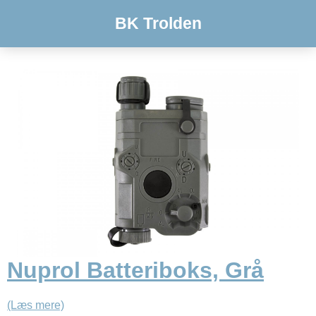
BK Trolden
Nuprol Batteriboks, Grå
(Læs mere)