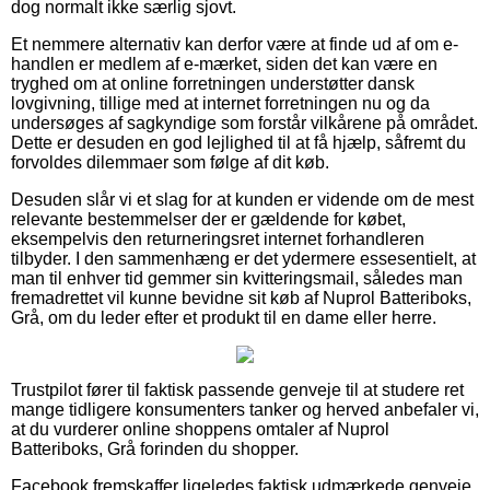
dog normalt ikke særlig sjovt.
Et nemmere alternativ kan derfor være at finde ud af om e-
handlen er medlem af e-mærket, siden det kan være en
tryghed om at online forretningen understøtter dansk
lovgivning, tillige med at internet forretningen nu og da
undersøges af sagkyndige som forstår vilkårene på området.
Dette er desuden en god lejlighed til at få hjælp, såfremt du
forvoldes dilemmaer som følge af dit køb.
Desuden slår vi et slag for at kunden er vidende om de mest
relevante bestemmelser der er gældende for købet,
eksempelvis den returneringsret internet forhandleren
tilbyder. I den sammenhæng er det ydermere essesentielt, at
man til enhver tid gemmer sin kvitteringsmail, således man
fremadrettet vil kunne bevidne sit køb af Nuprol Batteriboks,
Grå, om du leder efter et produkt til en dame eller herre.
Trustpilot fører til faktisk passende genveje til at studere ret
mange tidligere konsumenters tanker og herved anbefaler vi,
at du vurderer online shoppens omtaler af Nuprol
Batteriboks, Grå forinden du shopper.
Facebook fremskaffer ligeledes faktisk udmærkede genveje