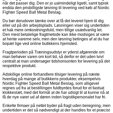
når det passer dig. Den er jo ualmindeligt ligetil, samt typisk
endda den prisbilligste løsning til levering ved køb af Nordic
Fighter Speed Ball Metal Beslag.
Du bør derudover tænke over at få det leveret hjem til dig
eller ud på din arbejdsplads. Løsningen viser sig undertiden
et hak mere omkostningsfuld, men tillige usædvanlig let.
Den mest betalelige fragtmetode kan ikke modsiges at være
at hente varerne selv, men den løsning betinges af at du har
bopæl lige ved online butikkens hjemsted.
Fragtperioden på Træningsudstyr er yderst afgørende om
man behøver varen om kort tid, så derfor er det uden tvivl
centralt at man undersøger tidshorisonten for levering på det
respektive produkt.
Adskillige online forhandlere tilsiger levering på næste
hverdag på mange af butikkens produkter, eksempelvis
Nordic Fighter Speed Ball Metal Beslag, som alligevel
regnes ud fra at bestillingen fuldbyrdes forud for et fastsat
klokkeslæt, med det formål at de har udsigt til at kunne nå at
få de nye varer ud af døren inden logistikpersonalet har fri.
Enkelte firmaer på nettet byder på fragt uden beregning, men
undertiden er det så nødvendigt at der handles for et præcist