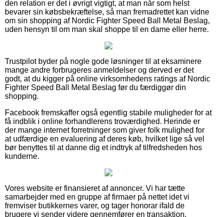
den relation er det i øvrigt vigtigt, at man når som helst
bevarer sin købsbekræftelse, så man fremadrettet kan vidne
om sin shopping af Nordic Fighter Speed Ball Metal Beslag,
uden hensyn til om man skal shoppe til en dame eller herre.
Trustpilot byder på nogle gode løsninger til at eksaminere
mange andre forbrugeres anmeldelser og derved er det
godt, at du kigger på online virksomhedens ratings af Nordic
Fighter Speed Ball Metal Beslag før du færdiggør din
shopping.
Facebook fremskaffer også egentlig stabile muligheder for at
få indblik i online forhandlerens troværdighed. Herinde er
der mange internet forretninger som giver folk mulighed for
at udfærdige en evaluering af deres køb, hvilket lige så vel
bør benyttes til at danne dig et indtryk af tilfredsheden hos
kunderne.
Vores website er finansieret af annoncer. Vi har tætte
samarbejder med en gruppe af firmaer på nettet idet vi
fremviser butikkernes varer, og tager honorar ifald de
brugere vi sender videre gennemfører en transaktion.