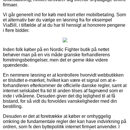
firmaer.
Vi går generelt ind for køb med kort eller mobilbetaling. Som
et alternativ bør du vælge en løsning fra for eksempel
ViaBill, i tilfælde af at du har til hensigt at honorere pengene
i flere bidder.
Inden folk køber på en Nordic Fighter butik på nettet
behøver man på en vis måde granske forhandlerens
forretningsbetingelser, men det er gerne ikke videre
spændende.
En nemmere løsning er at kontrollere hvorvidt webbutikken
er tilsluttet e-mærket, hvilket kan være et signal om at e-
forhandleren efterkommer de officielle danske regler, samt at
internet selskabet fra tid til anden tilses af fagmænd som er
inde i vilkårene. Desuden giver det dig lejlighed til at få
bistand, for så vidt du forvoldes vanskeligheder med din
bestilling.
Desuden er det at foretrække at køber er omhyggelig
omkring de fundamentale regler der kan have indvirkning på
ordren, som fx den byttepolitik internet firmaet anvender. I