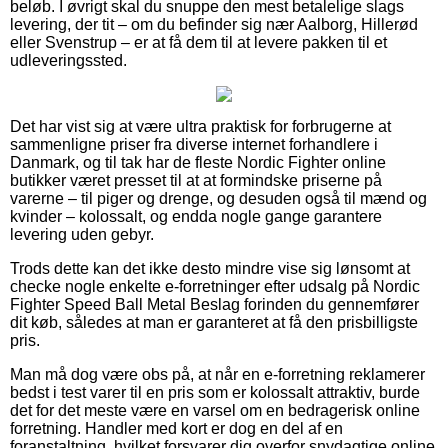
beløb. I øvrigt skal du snuppe den mest betalelige slags
levering, der tit – om du befinder sig nær Aalborg, Hillerød
eller Svenstrup – er at få dem til at levere pakken til et
udleveringssted.
Det har vist sig at være ultra praktisk for forbrugerne at
sammenligne priser fra diverse internet forhandlere i
Danmark, og til tak har de fleste Nordic Fighter online
butikker været presset til at at formindske priserne på
varerne – til piger og drenge, og desuden også til mænd og
kvinder – kolossalt, og endda nogle gange garantere
levering uden gebyr.
Trods dette kan det ikke desto mindre vise sig lønsomt at
checke nogle enkelte e-forretninger efter udsalg på Nordic
Fighter Speed Ball Metal Beslag forinden du gennemfører
dit køb, således at man er garanteret at få den prisbilligste
pris.
Man må dog være obs på, at når en e-forretning reklamerer
bedst i test varer til en pris som er kolossalt attraktiv, burde
det for det meste være en varsel om en bedragerisk online
forretning. Handler med kort er dog en del af en
foranstaltning, hvilket forsvarer dig overfor snydagtige online