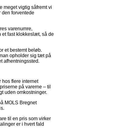
 meget vigtig såfremt vi
er den forventede
eres varenumre,
et fast klokkeslæt, så de
for et bestemt beløb.
 man opholder sig tæt på
 et afhentningssted.
 hos flere internet
priserne på varerne – til
agt uden omkostninger.
lg på MOLS Bregnet
is.
re til en pris som virker
inger er i hvert fald