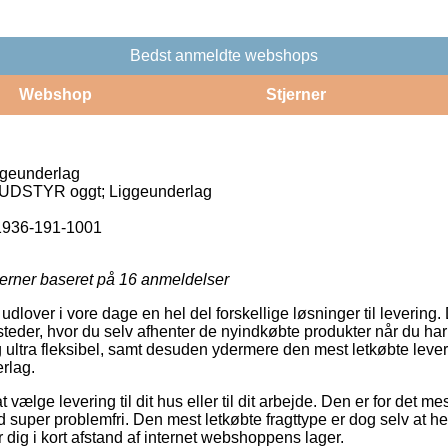
Bedst anmeldte webshops
Webshop
Stjerner
geunderlag
 UDSTYR oggt; Liggeunderlag
936-191-1001
jerner baseret på
16
anmeldelser
lover i vore dage en hel del forskellige løsninger til levering.
teder, hvor du selv afhenter de nyindkøbte produkter når du har
 ultra fleksibel, samt desuden ydermere den mest letkøbte lev
rlag.
vælge levering til dit hus eller til dit arbejde. Den er for det 
ld super problemfri. Den mest letkøbte fragttype er dog selv at 
r dig i kort afstand af internet webshoppens lager.