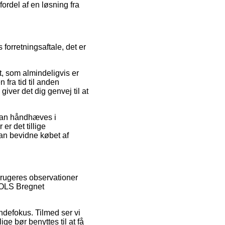
ordel af en løsning fra
forretningsaftale, det er
t, som almindeligvis er
fra tid til anden
ver det dig genvej til at
 kan håndhæves i
r det tillige
an bevidne købet af
brugeres observationer
 MOLS Bregnet
undefokus. Tilmed ser vi
ge bør benyttes til at få