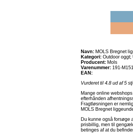
Navn:
MOLS Bregnet lig
Kategori:
Outdoor oggt;
Producent:
Mols
Varenummer:
191-M151
EAN:
Vurderet til
4.8
ud af 5 st
Mange online webshops ud
efterhånden afhentningss
Fragtløsningen er nemlig
MOLS Bregnet liggeunde
Du kunne også forsøge at 
prisbillig, men til gengæ
betinges af at du befinde