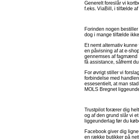
Generelt foreslår vi kort
f.eks. ViaBill, i tilfælde 
Forinden nogen bestiller 
dog i mange tilfælde ikke
Et nemt alternativ kunne 
en påvisning af at e-shop
gennemses af fagmænd som
få assistance, såfremt du
For øvrigt stiller vi for
forbindelse med handlen, 
essesentielt, at man sta
MOLS Bregnet liggeunderl
Trustpilot forærer dig h
og af den grund slår vi 
liggeunderlag før du køb
Facebook giver dig lignen
en række butikker på nette