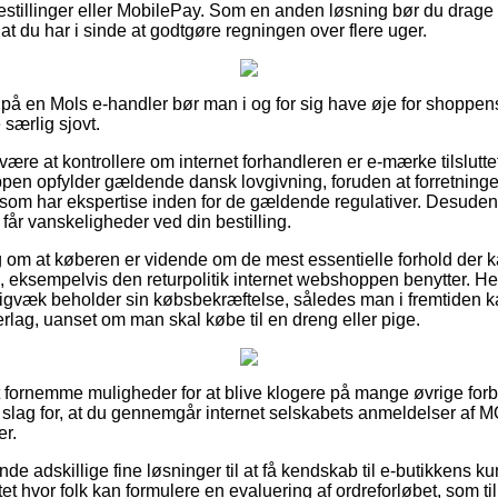
bestillinger eller MobilePay. Som en anden løsning bør du drage f
af at du har i sinde at godtgøre regningen over flere uger.
på en Mols e-handler bør man i og for sig have øje for shoppens 
 særlig sjovt.
være at kontrollere om internet forhandleren er e-mærke tilslutte
pen opfylder gældende dansk lovgivning, foruden at forretningen 
 har ekspertise inden for de gældende regulativer. Desuden gi
 får vanskeligheder ved din bestilling.
slag om at køberen er vidende om de mest essentielle forhold der
eksempelvis den returpolitik internet webshoppen benytter. Her e
digvæk beholder sin købsbekræftelse, således man i fremtiden k
ag, uanset om man skal købe til en dreng eller pige.
elt fornemme muligheder for at blive klogere på mange øvrige for
et slag for, at du gennemgår internet selskabets anmeldelser af
er.
de adskillige fine løsninger til at få kendskab til e-butikkens k
t hvor folk kan formulere en evaluering af ordreforløbet, som tilli