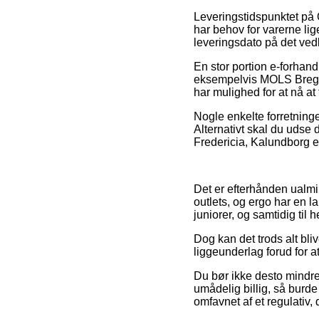
Leveringstidspunktet på 
har behov for varerne lig
leveringsdato på det v
En stor portion e-forhan
eksempelvis MOLS Bregnet
har mulighed for at nå at
Nogle enkelte forretninger
Alternativt skal du udse
Fredericia, Kalundborg ell
Det er efterhånden ualmin
outlets, og ergo har en l
juniorer, og samtidig ti
Dog kan det trods alt bli
liggeunderlag forud for a
Du bør ikke desto mindre 
umådelig billig, så burd
omfavnet af et regulativ,