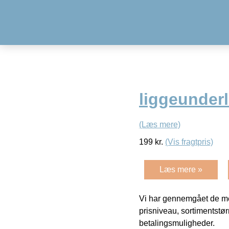
liggeunder
(Læs mere)
199
kr.
(Vis fragtpris)
Læs mere »
Vi har gennemgået de mes
prisniveau, sortimentstø
betalingsmuligheder.