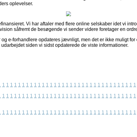
nders oplevelser.
inansieret. Vi har aftaler med flere online selskaber idet vi intr
ovision såfremt de besøgende vi sender videre foretager en ordre
og e-forhandlere opdateres jævnligt, men det er ikke muligt for 
t udarbejdet siden vi sidst opdaterede de viste informationer.
1
1
1
1
1
1
1
1
1
1
1
1
1
1
1
1
1
1
1
1
1
1
1
1
1
1
1
1
1
1
1
1
1
1
1
1
1
1
1
1
1
1
1
1
1
1
1
1
1
1
1
1
1
1
1
1
1
1
1
1
1
1
1
1
1
1
1
1
1
1
1
1
1
1
1
1
1
1
1
1
1
1
1
1
1
1
1
1
1
1
1
1
1
1
1
1
1
1
1
1
1
1
1
1
1