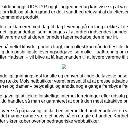
Outdoor oggt; UDSTYR oggt; Liggeunderlag kan vise sig at være
e om lidt, og af den grund er det i sandhed relevant at du efters
edkommende produkt.
dlere reklamerer med dag-til-dag levering på en lang række af d
 liggeunderlag, som betinges af at ordren indsendes forinden 
 få varerne ud af døren forinden lagermedarbejderne har fri.
 på nettet tilbyder portofri fragt, men oftest kun når du bestiller 
 dig den prisbilligste leveringsudgave, som ofte – uafhængig om
er Hadsten – vil blive at få fragtmanden til at levere varerne til
deligt gnidningsløst for alle og enhver at finde de laveste priser
ang række Mols netbutikker været presset til at at presse udsalgs
l herrer og damer – betydeligt, og endda nogle gange frembyde fr
ve gavnligt at tjekke forskellige internet forretninger efter udsa
t du handler, så man er garanteret at opnå den mest attraktive pr
være så påpasselig, at ifald en internet forhandler udlover en va
e det mange gange være et bevis på en uægte e-handler. Kortbetal
 der sikrer køber overfor bedrageriske webbutikker.