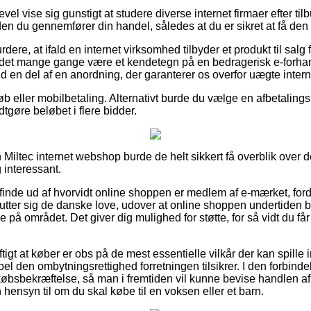
evel vise sig gunstigt at studere diverse internet firmaer efter 
n du gennemfører din handel, således at du er sikret at få den 
dere, at ifald en internet virksomhed tilbyder et produkt til salg
 det mange gange være et kendetegn på en bedragerisk e-forhan
fald en del af en anordning, der garanterer os overfor uægte inter
øb eller mobilbetaling. Alternativt burde du vælge en afbetalingsl
dtgøre beløbet i flere bidder.
 Miltec internet webshop burde de helt sikkert få overblik over 
 interessant.
 finde ud af hvorvidt online shoppen er medlem af e-mærket, ford
lslutter sig de danske love, udover at online shoppen undertiden
e på området. Det giver dig mulighed for støtte, for så vidt du få
ftigt at køber er obs på de mest essentielle vilkår der kan spille 
l den ombytningsrettighed forretningen tilsikrer. I den forbindelse 
øbsbekræftelse, så man i fremtiden vil kunne bevise handlen 
ensyn til om du skal købe til en voksen eller et barn.