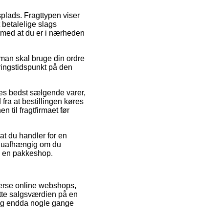
dsplads. Fragttypen viser
betalelige slags
r med at du er i nærheden
man skal bruge din ordre
eringstidspunkt på den
res bedst sælgende varer,
a at bestillingen køres
 til fragtfirmaet før
 at du handler for en
 – uafhængig om du
til en pakkeshop.
iverse online webshops,
ætte salgsværdien på en
, og endda nogle gange