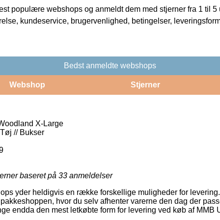
t populære webshops og anmeldt dem med stjerner fra 1 til 5 ud
rrelse, kundeservice, brugervenlighed, betingelser, leveringsfor
Bedst anmeldte webshops
Webshop
Stjerner
Woodland X-Large
Tøj // Bukser
9
jerner baseret på
33
anmeldelser
hops yder heldigvis en række forskellige muligheder for levering
et pakkeshoppen, hvor du selv afhenter varerne den dag der pass
nge endda den mest letkøbte form for levering ved køb af MMB