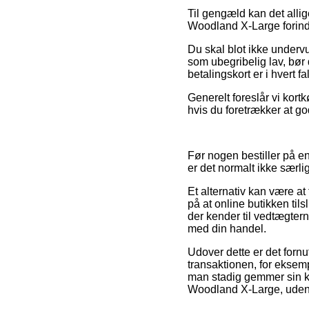
Til gengæld kan det allig
Woodland X-Large forinde
Du skal blot ikke undervur
som ubegribelig lav, bør
betalingskort er i hvert 
Generelt foreslår vi kortk
hvis du foretrækker at go
Før nogen bestiller på en
er det normalt ikke særlig
Et alternativ kan være at
på at online butikken ti
der kender til vedtægtern
med din handel.
Udover dette er det fornu
transaktionen, for eksempe
man stadig gemmer sin k
Woodland X-Large, uden h