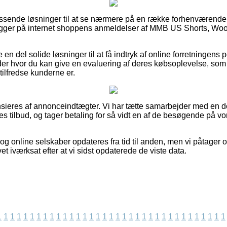
d passende løsninger til at se nærmere på en række forhenværende
u kigger på internet shoppens anmeldelser af MMB US Shorts, W
en del solide løsninger til at få indtryk af online forretningens po
er hvor du kan give en evaluering af deres købsoplevelse, som
r tilfredse kunderne er.
eres af annonceindtægter. Vi har tætte samarbejder med en del 
 tilbud, og tager betaling for så vidt en af de besøgende på vor
g online selskaber opdateres fra tid til anden, men vi påtager o
et iværksat efter at vi sidst opdaterede de viste data.
1
1
1
1
1
1
1
1
1
1
1
1
1
1
1
1
1
1
1
1
1
1
1
1
1
1
1
1
1
1
1
1
1
1
1