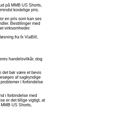
tilbud på MMB US Shorts,
mindst kostelige pris.
 for en pris som kan ses
dler. Bestillinger med
net virksomheder.
øsning fra fx ViaBill,
deres handelsvilkår, dog
i det bør være et bevis
 besøges af sagkyndige
r problemer i forbindelse
ind i forbindelse med
er det tillige vigtigt, at
af MMB US Shorts,