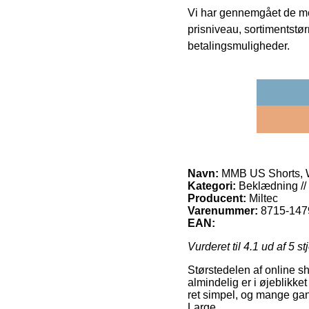
Vi har gennemgået de mes
prisniveau, sortimentstø
betalingsmuligheder.
Navn:
MMB US Shorts, 
Kategori:
Beklædning // 
Producent:
Miltec
Varenummer:
8715-147
EAN:
Vurderet til
4.1
ud af 5 st
Størstedelen af online s
almindelig er i øjeblikk
ret simpel, og mange ga
Large.