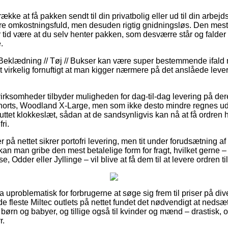
ække at få pakken sendt til din privatbolig eller ud til din arbej
re omkostningsfuld, men desuden rigtig gnidningsløs. Den mest 
er tid være at du selv henter pakken, som desværre står og falde
.
Beklædning // Tøj // Bukser kan være super bestemmende ifald 
et virkelig fornuftigt at man kigger nærmere på det anslåede lev
 virksomheder tilbyder muligheden for dag-til-dag levering på de
ts, Woodland X-Large, men som ikke desto mindre regnes ud fr
ttet klokkeslæt, sådan at de sandsynligvis kan nå at få ordren hen
ri.
 på nettet sikrer portofri levering, men tit under forudsætning af
an man gribe den mest betalelige form for fragt, hvilket gerne
, Odder eller Jyllinge – vil blive at få dem til at levere ordren 
ra uproblematisk for forbrugerne at søge sig frem til priser på d
de fleste Miltec outlets på nettet fundet det nødvendigt at neds
l børn og babyer, og tillige også til kvinder og mænd – drastisk
r.