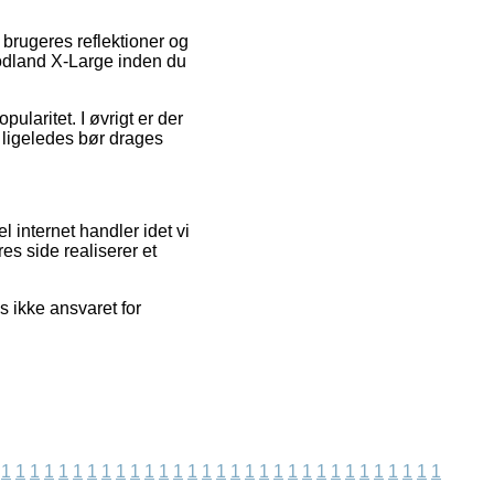
 brugeres reflektioner og
oodland X-Large inden du
pularitet. I øvrigt er der
 ligeledes bør drages
internet handler idet vi
es side realiserer et
s ikke ansvaret for
1
1
1
1
1
1
1
1
1
1
1
1
1
1
1
1
1
1
1
1
1
1
1
1
1
1
1
1
1
1
1