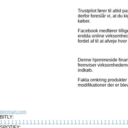
Trustpilot fører til alti
derfor foreslår vi, at d
køber.
Facebook medfører tillige 
endda online virksomhed
fordel af til at afveje hvo
Denne hjemmeside finansi
fremviser virksomhedernes
indkøb.
Fakta omkring produkter o
modifikationer der er blev
derimart.com
BITLY:
1
1
1
1
1
1
1
1
1
1
1
1
1
1
1
1
1
1
1
1
1
1
1
1
1
1
1
1
1
1
1
1
1
1
SPOTIFY: