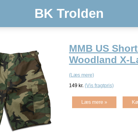
BK Trolden
MMB US Short
Woodland X-L
(Læs mere)
149
kr.
(Vis fragtpris)
Læs mere »
Kø