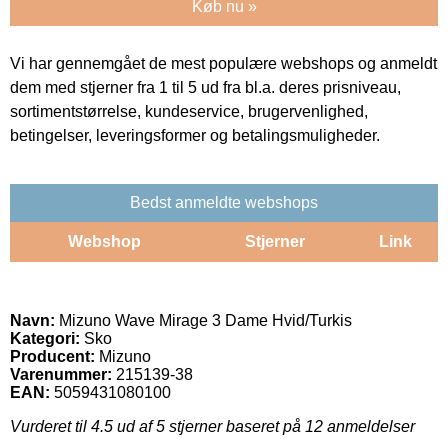
Køb nu »
Vi har gennemgået de mest populære webshops og anmeldt
dem med stjerner fra 1 til 5 ud fra bl.a. deres prisniveau,
sortimentstørrelse, kundeservice, brugervenlighed,
betingelser, leveringsformer og betalingsmuligheder.
Bedst anmeldte webshops
Webshop
Stjerner
Link
Navn:
Mizuno Wave Mirage 3 Dame Hvid/Turkis
Kategori:
Sko
Producent:
Mizuno
Varenummer:
215139-38
EAN:
5059431080100
Vurderet til
4.5
ud af 5 stjerner baseret på
12
anmeldelser