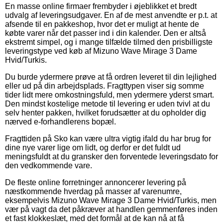
En masse online firmaer frembyder i øjeblikket et bredt
udvalg af leveringsudgaver. En af de mest anvendte er p.t. at
afsende til en pakkeshop, hvor det er muligt at hente de
købte varer når det passer ind i din kalender. Den er altså
ekstremt simpel, og i mange tilfælde tilmed den prisbilligste
leveringstype ved køb af Mizuno Wave Mirage 3 Dame
Hvid/Turkis.
Du burde ydermere prøve at få ordren leveret til din lejlighed
eller ud på din arbejdsplads. Fragttypen viser sig somme
tider lidt mere omkostningsfuld, men ydermere yderst smart.
Den mindst kostelige metode til levering er uden tvivl at du
selv henter pakken, hvilket forudsætter at du opholder dig
nærved e-forhandlerens bopæl.
Fragttiden på Sko kan være ultra vigtig ifald du har brug for
dine nye varer lige om lidt, og derfor er det fuldt ud
meningsfuldt at du gransker den forventede leveringsdato for
den vedkommende vare.
De fleste online forretninger annoncerer levering på
næstkommende hverdag på masser af varenumre,
eksempelvis Mizuno Wave Mirage 3 Dame Hvid/Turkis, men
vær på vagt da det påkræver at handlen gemmenføres inden
et fast klokkeslæt, med det formål at de kan nå at få