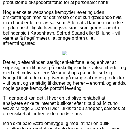
produkterne ekspederet forud for at personalet har fri.
Nogle enkelte webshops frembyder levering uden
omkostninger, men for det meste er det kun gældende hvis
man handler for en fastsat sum. Alternativt kunne man udse
dig den prisbilligste leveringsversion, som gerne – om du
befinder sig i København, Solrød Strand eller Billund – vil
være at få fragtfirmaet til at bringe ordren til et
afhentningssted.
Det er jo efterhånden særligt enkelt for alle og enhver at
søge sig frem til priser på forskellige online virksomheder, og
med det motiv har flere Mizuno shops på nettet set sig
tvunget til at reducere priserne på mange af deres produkter
– til børn, og samtidig til damer og herrer – enormt, og endda
nogle gange frembyde portofri levering.
Til gengæld kan det til hver en tid blive rentabelt at
analysere enkelte internet butikker efter tilbud på Mizuno
Wave Mirage 3 Dame Hvid/Turkis før du shopper, således at
du er sikret at indhente den bedste pris.
Man skal bare være omhyggelig med, at når en butik
afsætter deres produkter til salg for en salgspris der anses