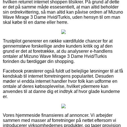
hvilken returret internet shoppen tilsikrer. På grund af dette
er det på samme måde essesentielt, at man altid beholder
sin ordrekvittering, så man altid kan påvise ordren af Mizuno
Wave Mirage 3 Dame Hvid/Turkis, uden hensyn til om man
skal købe til en dame eller herre.
Trustpilot genererer en række værdifulde chancer for at
gennemstøve forskellige andre kunders kritik og af den
grund er det at foretrække, at du analyserer e-handlens
omtaler af Mizuno Wave Mirage 3 Dame Hvid/Turkis
forinden du færdiggør din shopping.
Facebook præsterer også fuldt ud belejlige løsninger til at få
kendskab til internet forretningens popularitet. Desuden
møder vi endda internet handler hvor folk kan udforme en
omtale af deres købsoplevelse, hvilket ydermere kan
anvendes til at danne dig et indtryk af hvor glade kunderne
er.
Vores hjemmeside finansieres af annoncer. Vi arbejder
sammen med masser af forretninger på nettet eftersom vi
introducerer virksomhedernes produkter, og tager provision