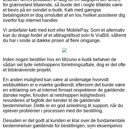
for grænseløst tiltalende, så burde det i nogle tilfælde være
et bevis på en svindel e-butik. Køb med gængse
betalingskort er dog omsluttet af en lov, hvilket assisterer dig
overfor fup internet handler.
Vi anbefaler køb med kort eller MobilePay. Som et alternativ
kan du drage fordel af et afdragstilbud som fx ViaBill, såfremt
du har i sinde at dække prisen af flere omgange.
Inden nogen bestiller hos en Mizuno e-butik behøver de
sådan set tyde netshoppens forretningsaftale, dog er det ofte
et tidskrævende projekt.
En anden mulighed kan være at undersøge hvorvidt
webbutikken er e-mærke godkendt, eftersom det burde være
en erklæring om at internet firmaet respekterer de gældende
danske regler, foruden at netshoppen lejlighedsvis
revurderes af fagfolk der kender til de gældende
bestemmelser. Dette er en god anledning til support, når du
oplever problemer i processen med din bestilling.
Desuden er det godt at kunden er klar over de fundamentale
bestemmelser gældende for bestillingen, som eksempelvis