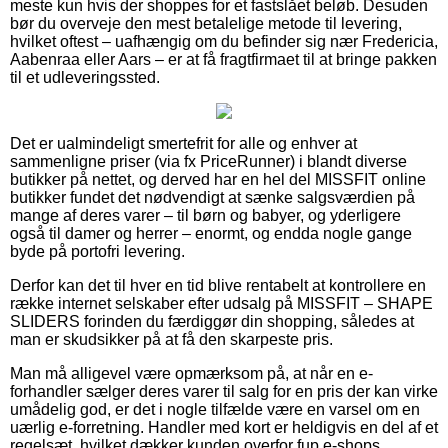
meste kun hvis der shoppes for et fastslået beløb. Desuden
bør du overveje den mest betalelige metode til levering,
hvilket oftest – uafhængig om du befinder sig nær Fredericia,
Aabenraa eller Aars – er at få fragtfirmaet til at bringe pakken
til et udleveringssted.
Det er ualmindeligt smertefrit for alle og enhver at
sammenligne priser (via fx PriceRunner) i blandt diverse
butikker på nettet, og derved har en hel del MISSFIT online
butikker fundet det nødvendigt at sænke salgsværdien på
mange af deres varer – til børn og babyer, og yderligere
også til damer og herrer – enormt, og endda nogle gange
byde på portofri levering.
Derfor kan det til hver en tid blive rentabelt at kontrollere en
række internet selskaber efter udsalg på MISSFIT – SHAPE
SLIDERS forinden du færdiggør din shopping, således at
man er skudsikker på at få den skarpeste pris.
Man må alligevel være opmærksom på, at når en e-
forhandler sælger deres varer til salg for en pris der kan virke
umådelig god, er det i nogle tilfælde være en varsel om en
uærlig e-forretning. Handler med kort er heldigvis en del af et
regelsæt, hvilket dækker kunden overfor fup e-shops.