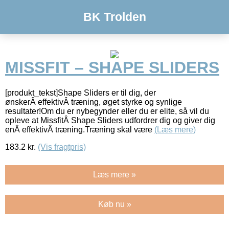
BK Trolden
MISSFIT – SHAPE SLIDERS
[produkt_tekst]Shape Sliders er til dig, der
ønskerÂ effektivÂ træning, øget styrke og synlige
resultater!Om du er nybegynder eller du er elite, så vil du
opleve at MissfitÂ Shape Sliders udfordrer dig og giver dig
enÂ effektivÂ træning.Træning skal være
(Læs mere)
183.2
kr.
(Vis fragtpris)
Læs mere »
Køb nu »