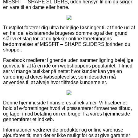
MISSFIT – SHAPE SLIDERS, uden hensyn til om du søger
en vare til en dame eller herre.
Trustpilot forærer dig ultra belejlige løsninger til at finde ud af
en hel del eksisterende brugeres domme og af den grund
slår vi et slag for, at du tjekker online forretningens
bedømmelser af MISSFIT – SHAPE SLIDERS forinden du
shopper.
Facebook medfører lignende uden sammenligning belejlige
genveje til at få en idé om webshoppens popularitet. Tilmed
ser vi mange butikker på nettet hvor kunder kan ytre en
vurdering af deres købsoplevelse, som desuden må
anvendes til at afveje hvor tilfredse kunderne er.
Denne hjemmeside finansieres af reklamer. Vi hjælper et
hold af e-forretninger hvori vi præsenterer firmaernes tilbud,
og tager imod betaling om en bruger fra vores hjemmeside
gennemfører et indkøb.
Informationer vedrørende produkter og online varehuse
ajourføres tit, men det er ikke muligt for os at give garantier