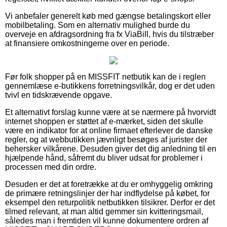
Vi anbefaler generelt køb med gængse betalingskort eller
mobilbetaling. Som en alternativ mulighed burde du
overveje en afdragsordning fra fx ViaBill, hvis du tilstræber
at finansiere omkostningerne over en periode.
Før folk shopper på en MISSFIT netbutik kan de i reglen
gennemlæse e-butikkens forretningsvilkår, dog er det uden
tvivl en tidskrævende opgave.
Et alternativt forslag kunne være at se nærmere på hvorvidt
internet shoppen er støttet af e-mærket, siden det skulle
være en indikator for at online firmaet efterlever de danske
regler, og at webbutikken jævnligt besøges af jurister der
behersker vilkårene. Desuden giver det dig anledning til en
hjælpende hånd, såfremt du bliver udsat for problemer i
processen med din ordre.
Desuden er det at foretrække at du er omhyggelig omkring
de primære retningslinjer der har indflydelse på købet, for
eksempel den returpolitik netbutikken tilsikrer. Derfor er det
tilmed relevant, at man altid gemmer sin kvitteringsmail,
således man i fremtiden vil kunne dokumentere ordren af