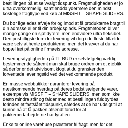
bestillingen på et selvvalgt tidspunkt. Fragtmuligheden er jo
ultra overkommelig, samt endda ydermere den mindst
kostelige fragttype ved køb af MISSFIT – SHAPE SLIDERS.
Du bør ligeledes afveje for og imod at få produkterne bragt til
din adresse eller til din arbejdsplads. Fragtmetoden bliver
mange gange en sjat dyrere, men endvidere ultra fleksibel.
Den prisbilligste form for levering vil dog i de fleste tilfælde
være selv at hente produkterne, men det kræver at du har
bopæl tæt på online firmaets adresse.
Leveringsdygtigheden på TILBUD er selvfølgelig vældig
bestemmende såfremt man skal bruge ordren om et øjeblik,
så derfor er det utvivlsomt klogt at du gransker den
forventede leveringstid ved det vedkommende produkt.
En masse webbutikker garanterer levering på
næstkommende hverdag på deres bedst sælgende varer,
eksempelvis MISSFIT – SHAPE SLIDERS, men som ikke
desto mindre står og falder med at bestillingen fuldbyrdes
forinden et fastslået tidspunkt, således at de har udsigt til at
kunne nå at få pakken afsendt forud for at
pakkemedarbejderne har fyraften.
Enkelte online varehuse præsterer fri fragt, men for det