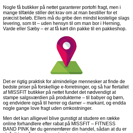
Nogle få butikker på nettet garanterer portofri fragt, men i
mange tilfælde stiller det krav om at man bestiller for et
præcist beløb. Ellers må du gribe den mindst kostelige slags
levering, som tit – uden hensyn til om man bor i Herning,
Varde eller Sæby – er at få kørt din pakke til en pakkeshop.
Det er rigtig praktisk for almindelige mennesker at finde de
bedste priser på forskellige e-forretninger, og så har flertallet
af MISSFIT butikker på nettet fundet det nødvendigt at
stampe salgsværdien på produkterne – til babyer og børn,
og endvidere også til herrer og damer – markant, og endda
nogle gange love fragt uden omkostninger.
Men det kan alligevel blive gunstigt at studere en række
online forhandlere efter rabat på MISSFIT – FITNESS
BAND PINK før du gennemfører din handel, sådan at du er