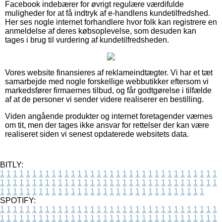
Facebook indebærer for øvrigt regulære værdifulde
muligheder for at få indtryk af e-handlens kundetilfredshed.
Her ses nogle internet forhandlere hvor folk kan registrere en
anmeldelse af deres købsoplevelse, som desuden kan
tages i brug til vurdering af kundetilfredsheden.
Vores website finansieres af reklameindtægter. Vi har et tæt
samarbejde med nogle forskellige webbutikker eftersom vi
markedsfører firmaernes tilbud, og får godtgørelse i tilfælde
af at de personer vi sender videre realiserer en bestilling.
Viden angående produkter og internet foretagender værnes
om tit, men der tages ikke ansvar for rettelser der kan være
realiseret siden vi senest opdaterede websitets data.
BITLY:
1
1
1
1
1
1
1
1
1
1
1
1
1
1
1
1
1
1
1
1
1
1
1
1
1
1
1
1
1
1
1
1
1
1
1
1
1
1
1
1
1
1
1
1
1
1
1
1
1
1
1
1
1
1
1
1
1
1
1
1
1
1
1
1
1
1
1
1
1
1
1
1
1
1
1
1
1
1
1
1
1
1
1
1
1
1
1
1
1
1
1
1
1
1
1
1
1
1
1
1
SPOTIFY:
1
1
1
1
1
1
1
1
1
1
1
1
1
1
1
1
1
1
1
1
1
1
1
1
1
1
1
1
1
1
1
1
1
1
1
1
1
1
1
1
1
1
1
1
1
1
1
1
1
1
1
1
1
1
1
1
1
1
1
1
1
1
1
1
1
1
1
1