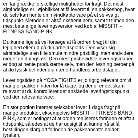
en lang række forskellige muligheder for fragt. Det mest
almindelige er i øjeblikket at få leveret til en pakkeshop, hvor
du selv kan hente din nyindkøbte vare på et selvvalgt
tidspunkt. Metoden er altså ekstremt nem, samt tit tilmed den
mest betalelige leveringsversion ved køb af MISSFIT –
FITNESS BAND PINK.
Du kunne lige så vel forsøge at få ordren bragt til din
lejlighed eller ud på din arbejdsplads. Den viser sig
almindeligvis en lille smule mindre prisbillig, men endvidere
meget gnidningsløs. Den mest prisbevidste leveringsmanér
er dog at hente produkterne selv, men den løsning beroer på
at du fysisk befinder dig nær e-handlens arbejdslager.
Leveringstiden på YOGA TIGHTS er jo rigtig relevant om vi
mangler pakken inden for få dage, og derfor er det skam
relevant at du kontrollerer det anslåede leveringstidspunkt
ved den relevante vare.
En stor portion internet selskaber lover 1 dags fragt på
mange produkter, eksempelvis MISSFIT – FITNESS BAND
PINK, som er betinget af at orden realiseres forinden et aftalt
tidspunkt, således at de har udsigt til at kunne nå at få
bestillingen klargjort forinden de pakkeansatte holder
fyraften.