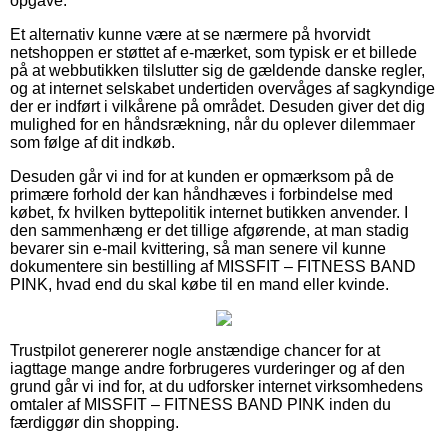
opgave.
Et alternativ kunne være at se nærmere på hvorvidt
netshoppen er støttet af e-mærket, som typisk er et billede
på at webbutikken tilslutter sig de gældende danske regler,
og at internet selskabet undertiden overvåges af sagkyndige
der er indført i vilkårene på området. Desuden giver det dig
mulighed for en håndsrækning, når du oplever dilemmaer
som følge af dit indkøb.
Desuden går vi ind for at kunden er opmærksom på de
primære forhold der kan håndhæves i forbindelse med
købet, fx hvilken byttepolitik internet butikken anvender. I
den sammenhæng er det tillige afgørende, at man stadig
bevarer sin e-mail kvittering, så man senere vil kunne
dokumentere sin bestilling af MISSFIT – FITNESS BAND
PINK, hvad end du skal købe til en mand eller kvinde.
Trustpilot genererer nogle anstændige chancer for at
iagttage mange andre forbrugeres vurderinger og af den
grund går vi ind for, at du udforsker internet virksomhedens
omtaler af MISSFIT – FITNESS BAND PINK inden du
færdiggør din shopping.