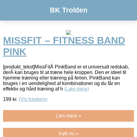
BK Trolden
MISSFIT – FITNESS BAND
PINK
[produkt_tekst]MissFitÂ PinkBand er et universalt redskab,
derÂ kan bruges til at træne hele kroppen. Den er ideel til
hjemme træning eller træning på ferien. PinkBand kan
bruges i en uendelighed af kombinationer og du får en
effektiv og hård træning af h
(Læs mere)
199
kr.
(Vis fragtpris)
Læs mere »
Køb nu »