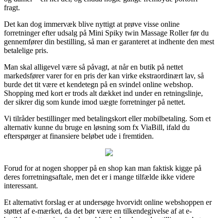
fragt.
Det kan dog immervæk blive nyttigt at prøve visse online
forretninger efter udsalg på Mini Spiky twin Massage Roller før du
gennemfører din bestilling, så man er garanteret at indhente den mest
betalelige pris.
Man skal alligevel være så påvagt, at når en butik på nettet
markedsfører varer for en pris der kan virke ekstraordinært lav, så
burde det tit være et kendetegn på en svindel online webshop.
Shopping med kort er trods alt dækket ind under en retningslinje,
der sikrer dig som kunde imod uægte forretninger på nettet.
Vi tilråder bestillinger med betalingskort eller mobilbetaling. Som et
alternativ kunne du bruge en løsning som fx ViaBill, ifald du
efterspørger at finansiere beløbet ude i fremtiden.
Forud for at nogen shopper på en shop kan man faktisk kigge på
deres forretningsaftale, men det er i mange tilfælde ikke videre
interessant.
Et alternativt forslag er at undersøge hvorvidt online webshoppen er
støttet af e-mærket, da det bør være en tilkendegivelse af at e-