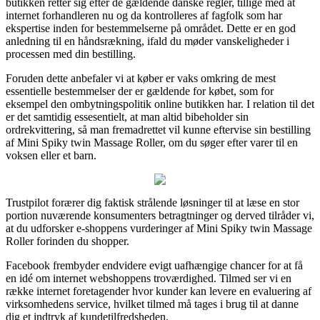
butikken retter sig efter de gældende danske regler, tillige med at
internet forhandleren nu og da kontrolleres af fagfolk som har
ekspertise inden for bestemmelserne på området. Dette er en god
anledning til en håndsrækning, ifald du møder vanskeligheder i
processen med din bestilling.
Foruden dette anbefaler vi at køber er vaks omkring de mest
essentielle bestemmelser der er gældende for købet, som for
eksempel den ombytningspolitik online butikken har. I relation til det
er det samtidig essesentielt, at man altid bibeholder sin
ordrekvittering, så man fremadrettet vil kunne eftervise sin bestilling
af Mini Spiky twin Massage Roller, om du søger efter varer til en
voksen eller et barn.
Trustpilot forærer dig faktisk strålende løsninger til at læse en stor
portion nuværende konsumenters betragtninger og derved tilråder vi,
at du udforsker e-shoppens vurderinger af Mini Spiky twin Massage
Roller forinden du shopper.
Facebook frembyder endvidere evigt uafhængige chancer for at få
en idé om internet webshoppens troværdighed. Tilmed ser vi en
række internet foretagender hvor kunder kan levere en evaluering af
virksomhedens service, hvilket tilmed må tages i brug til at danne
dig et indtryk af kundetilfredsheden.