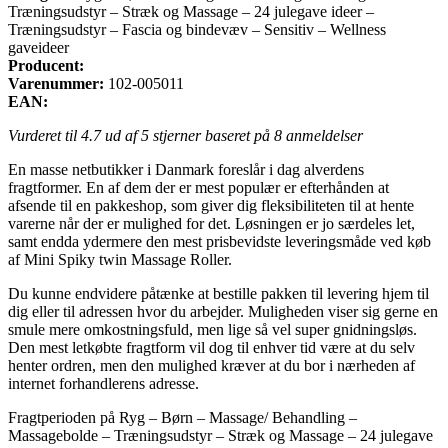
Træningsudstyr – Stræk og Massage – 24 julegave ideer –
Træningsudstyr – Fascia og bindevæv – Sensitiv – Wellness
gaveideer
Producent:
Varenummer:
102-005011
EAN:
Vurderet til
4.7
ud af 5 stjerner baseret på
8
anmeldelser
En masse netbutikker i Danmark foreslår i dag alverdens
fragtformer. En af dem der er mest populær er efterhånden at
afsende til en pakkeshop, som giver dig fleksibiliteten til at hente
varerne når der er mulighed for det. Løsningen er jo særdeles let,
samt endda ydermere den mest prisbevidste leveringsmåde ved køb
af Mini Spiky twin Massage Roller.
Du kunne endvidere påtænke at bestille pakken til levering hjem til
dig eller til adressen hvor du arbejder. Muligheden viser sig gerne en
smule mere omkostningsfuld, men lige så vel super gnidningsløs.
Den mest letkøbte fragtform vil dog til enhver tid være at du selv
henter ordren, men den mulighed kræver at du bor i nærheden af
internet forhandlerens adresse.
Fragtperioden på Ryg – Børn – Massage/ Behandling –
Massagebolde – Træningsudstyr – Stræk og Massage – 24 julegave