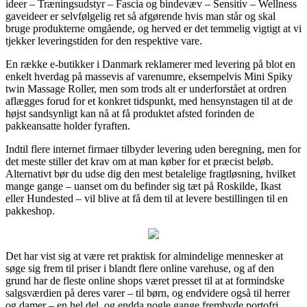
ideer – Træningsudstyr – Fascia og bindevæv – Sensitiv – Wellness
gaveideer er selvfølgelig ret så afgørende hvis man står og skal
bruge produkterne omgående, og herved er det temmelig vigtigt at vi
tjekker leveringstiden for den respektive vare.
En række e-butikker i Danmark reklamerer med levering på blot en
enkelt hverdag på massevis af varenumre, eksempelvis Mini Spiky
twin Massage Roller, men som trods alt er underforstået at ordren
aflægges forud for et konkret tidspunkt, med hensynstagen til at de
højst sandsynligt kan nå at få produktet afsted forinden de
pakkeansatte holder fyraften.
Indtil flere internet firmaer tilbyder levering uden beregning, men for
det meste stiller det krav om at man køber for et præcist beløb.
Alternativt bør du udse dig den mest betalelige fragtløsning, hvilket
mange gange – uanset om du befinder sig tæt på Roskilde, Ikast
eller Hundested – vil blive at få dem til at levere bestillingen til en
pakkeshop.
Det har vist sig at være ret praktisk for almindelige mennesker at
søge sig frem til priser i blandt flere online varehuse, og af den
grund har de fleste online shops været presset til at at formindske
salgsværdien på deres varer – til børn, og endvidere også til herrer
og damer – en hel del, og endda nogle gange frembyde portofri