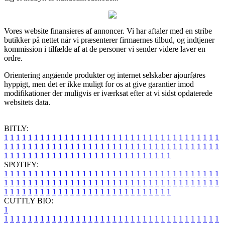
Vores website finansieres af annoncer. Vi har aftaler med en stribe
butikker på nettet når vi præsenterer firmaernes tilbud, og indtjener
kommission i tilfælde af at de personer vi sender videre laver en
ordre.
Orientering angående produkter og internet selskaber ajourføres
hyppigt, men det er ikke muligt for os at give garantier imod
modifikationer der muligvis er iværksat efter at vi sidst opdaterede
websitets data.
BITLY:
1
1
1
1
1
1
1
1
1
1
1
1
1
1
1
1
1
1
1
1
1
1
1
1
1
1
1
1
1
1
1
1
1
1
1
1
1
1
1
1
1
1
1
1
1
1
1
1
1
1
1
1
1
1
1
1
1
1
1
1
1
1
1
1
1
1
1
1
1
1
1
1
1
1
1
1
1
1
1
1
1
1
1
1
1
1
1
1
1
1
1
1
1
1
1
1
1
1
1
1
SPOTIFY:
1
1
1
1
1
1
1
1
1
1
1
1
1
1
1
1
1
1
1
1
1
1
1
1
1
1
1
1
1
1
1
1
1
1
1
1
1
1
1
1
1
1
1
1
1
1
1
1
1
1
1
1
1
1
1
1
1
1
1
1
1
1
1
1
1
1
1
1
1
1
1
1
1
1
1
1
1
1
1
1
1
1
1
1
1
1
1
1
1
1
1
1
1
1
1
1
1
1
1
1
CUTTLY BIO:
1
1
1
1
1
1
1
1
1
1
1
1
1
1
1
1
1
1
1
1
1
1
1
1
1
1
1
1
1
1
1
1
1
1
1
1
1